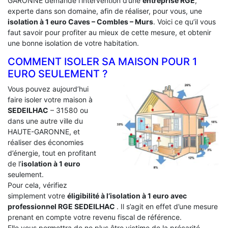
GARONNE demande l’intervention d’une
entreprise RGE
,
experte dans son domaine, afin de réaliser, pour vous, une
isolation à 1 euro Caves – Combles – Murs
. Voici ce qu’il vous
faut savoir pour profiter au mieux de cette mesure, et obtenir
une bonne isolation de votre habitation.
COMMENT ISOLER SA MAISON POUR 1
EURO SEULEMENT ?
Vous pouvez aujourd’hui
faire isoler votre maison à
SEDEILHAC
– 31580 ou
dans une autre ville du
HAUTE-GARONNE, et
réaliser des économies
d’énergie, tout en profitant
de l’
isolation à 1 euro
seulement.
Pour cela, vérifiez
simplement votre
éligibilité à l’isolation à 1 euro avec
professionnel RGE SEDEILHAC
. Il s’agit en effet d’une mesure
prenant en compte votre revenu fiscal de référence.
Elle vous permettra de ne plus être victime de la précarité