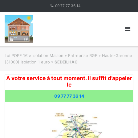
Skip
09 77 77 36 14
to
content
Loi POPE 1€
»
Isolation Maison » Entreprise RGE
»
Haute-Garonne
(31000) Isolation 1 euro
»
SEDEILHAC
A votre service à tout moment. Il suffit d’appeler
le
09 77 77 36 14