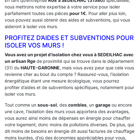
En tant qu’entreprise
RGE a SEDEILHAC (31580)
spécialisée,
nous mettrons notre expertise à votre service pour isoler
parfaitement toutes ces pièces
pour 1€.
Pour aller plus loin,
vous pouvez aussi obtenir des aides et subventions, qui vous
aideront à isoler vos murs.
PROFITEZ D’AIDES ET SUBVENTIONS POUR
ISOLER VOS MURS !
Vous avez un projet d’isolation chez vous à SEDEILHAC avec
un artisan Rge
de proximité qui se trouve dans le département
(31) du
HAUTE-GARONNE
, mais vous avez peur que cela vous
revienne cher au bout du compte ? Rassurez-vous, l’isolation
énergétique étant une mesure écologique, vous pourrez
profiter d’aides et de subventions spécifiques, notamment pour
isoler vos murs.
Tout comme un
sous-sol
, des
combles
, un
garage
ou encore
une cave, l’isolation des murs vous apportera des avantages,
vous aurez ainsi moins de dépenses en énergie pour chauffer
votre logement, donc moins de pollutions diverses. De plus, qui
dit moins de besoins en énergie dit aussi factures de chauffage
moins lourdes, d’où des économies appréciables pour vous,