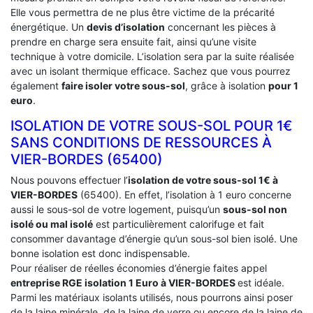
Elle vous permettra de ne plus être victime de la précarité
énergétique. Un
devis d’isolation
concernant les pièces à
prendre en charge sera ensuite fait, ainsi qu’une visite
technique à votre domicile. L’isolation sera par la suite réalisée
avec un isolant thermique efficace. Sachez que vous pourrez
également
faire isoler votre sous-sol
, grâce à isolation
pour 1
euro
.
ISOLATION DE VOTRE SOUS-SOL POUR 1€
SANS CONDITIONS DE RESSOURCES À
‎VIER-BORDES (65400)
Nous pouvons effectuer l’
isolation de votre sous-sol 1€ à
VIER-BORDES
(65400). En effet, l’isolation à 1 euro concerne
aussi le sous-sol de votre logement, puisqu’un
sous-sol non
isolé ou mal isolé
est particulièrement calorifuge et fait
consommer davantage d’énergie qu’un sous-sol bien isolé. Une
bonne isolation est donc indispensable.
Pour réaliser de réelles économies d’énergie faites appel
entreprise RGE isolation 1 Euro
à VIER-BORDES
est idéale.
Parmi les matériaux isolants utilisés, nous pourrons ainsi poser
de la laine minérale, de la laine de verre ou encore de la laine de