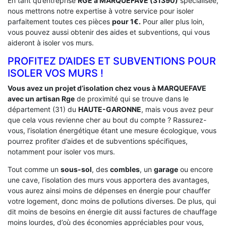
En tant qu’entreprise
RGE a MARQUEFAVE (31390)
spécialisée,
nous mettrons notre expertise à votre service pour isoler
parfaitement toutes ces pièces
pour 1€.
Pour aller plus loin,
vous pouvez aussi obtenir des aides et subventions, qui vous
aideront à isoler vos murs.
PROFITEZ D’AIDES ET SUBVENTIONS POUR
ISOLER VOS MURS !
Vous avez un projet d’isolation chez vous à MARQUEFAVE
avec un artisan Rge
de proximité qui se trouve dans le
département (31) du
HAUTE-GARONNE
, mais vous avez peur
que cela vous revienne cher au bout du compte ? Rassurez-
vous, l’isolation énergétique étant une mesure écologique, vous
pourrez profiter d’aides et de subventions spécifiques,
notamment pour isoler vos murs.
Tout comme un
sous-sol
, des
combles
, un
garage
ou encore
une cave, l’isolation des murs vous apportera des avantages,
vous aurez ainsi moins de dépenses en énergie pour chauffer
votre logement, donc moins de pollutions diverses. De plus, qui
dit moins de besoins en énergie dit aussi factures de chauffage
moins lourdes, d’où des économies appréciables pour vous,