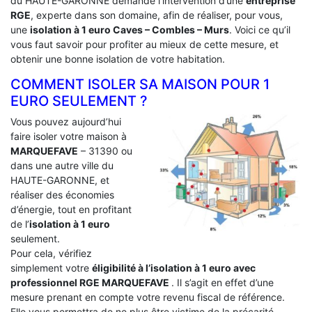
du HAUTE-GARONNE demande l’intervention d’une
entreprise
RGE
, experte dans son domaine, afin de réaliser, pour vous,
une
isolation à 1 euro Caves – Combles – Murs
. Voici ce qu’il
vous faut savoir pour profiter au mieux de cette mesure, et
obtenir une bonne isolation de votre habitation.
COMMENT ISOLER SA MAISON POUR 1
EURO SEULEMENT ?
Vous pouvez aujourd’hui
faire isoler votre maison à
MARQUEFAVE
– 31390 ou
dans une autre ville du
HAUTE-GARONNE, et
réaliser des économies
d’énergie, tout en profitant
de l’
isolation à 1 euro
seulement.
Pour cela, vérifiez
simplement votre
éligibilité à l’isolation à 1 euro avec
professionnel RGE MARQUEFAVE
. Il s’agit en effet d’une
mesure prenant en compte votre revenu fiscal de référence.
Elle vous permettra de ne plus être victime de la précarité