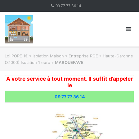
Skip
09 77 77 36 14
to
content
Loi POPE 1€
»
Isolation Maison » Entreprise RGE
»
Haute-Garonne
(31000) Isolation 1 euro
»
MARQUEFAVE
A votre service à tout moment. Il suffit d’appeler
le
09 77 77 36 14