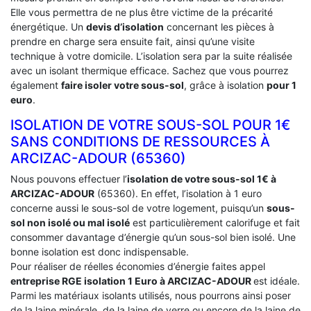
Elle vous permettra de ne plus être victime de la précarité
énergétique. Un
devis d’isolation
concernant les pièces à
prendre en charge sera ensuite fait, ainsi qu’une visite
technique à votre domicile. L’isolation sera par la suite réalisée
avec un isolant thermique efficace. Sachez que vous pourrez
également
faire isoler votre sous-sol
, grâce à isolation
pour 1
euro
.
ISOLATION DE VOTRE SOUS-SOL POUR 1€
SANS CONDITIONS DE RESSOURCES À
‎ARCIZAC-ADOUR (65360)
Nous pouvons effectuer l’
isolation de votre sous-sol 1€ à
ARCIZAC-ADOUR
(65360). En effet, l’isolation à 1 euro
concerne aussi le sous-sol de votre logement, puisqu’un
sous-
sol non isolé ou mal isolé
est particulièrement calorifuge et fait
consommer davantage d’énergie qu’un sous-sol bien isolé. Une
bonne isolation est donc indispensable.
Pour réaliser de réelles économies d’énergie faites appel
entreprise RGE isolation 1 Euro
à ARCIZAC-ADOUR
est idéale.
Parmi les matériaux isolants utilisés, nous pourrons ainsi poser
de la laine minérale, de la laine de verre ou encore de la laine de