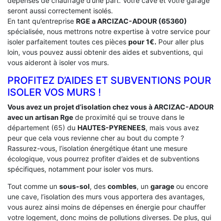
dépenses de chauffage d’une part. Votre cave et votre garage
seront aussi correctement isolés.
En tant qu’entreprise
RGE a ARCIZAC-ADOUR (65360)
spécialisée, nous mettrons notre expertise à votre service pour
isoler parfaitement toutes ces pièces
pour 1€.
Pour aller plus
loin, vous pouvez aussi obtenir des aides et subventions, qui
vous aideront à isoler vos murs.
PROFITEZ D’AIDES ET SUBVENTIONS POUR
ISOLER VOS MURS !
Vous avez un projet d’isolation chez vous à ARCIZAC-ADOUR
avec un artisan Rge
de proximité qui se trouve dans le
département (65) du
HAUTES-PYRENEES
, mais vous avez
peur que cela vous revienne cher au bout du compte ?
Rassurez-vous, l’isolation énergétique étant une mesure
écologique, vous pourrez profiter d’aides et de subventions
spécifiques, notamment pour isoler vos murs.
Tout comme un
sous-sol
, des
combles
, un
garage
ou encore
une cave, l’isolation des murs vous apportera des avantages,
vous aurez ainsi moins de dépenses en énergie pour chauffer
votre logement, donc moins de pollutions diverses. De plus, qui