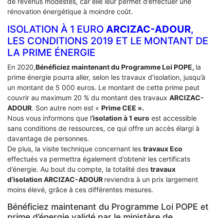
de revenus modestes, car elle leur permet d’effectuer une
rénovation énergétique à moindre coût.
ISOLATION À 1 EURO
ARCIZAC-ADOUR
,
LES CONDITIONS 2019 ET LE MONTANT DE
LA PRIME ÉNERGIE
En 2020,
Bénéficiez maintenant du Programme Loi POPE,
la
prime énergie pourra aller, selon les travaux d’isolation, jusqu’à
un montant de 5 000 euros. Le montant de cette prime peut
couvrir au maximum 20 % du montant des travaux
ARCIZAC-
ADOUR
. Son autre nom est «
Prime CEE ».
Nous vous informons que l
‘isolation à 1 euro
est accessible
sans conditions de ressources, ce qui offre un accès élargi à
davantage de personnes.
De plus, la visite technique concernant les
travaux Eco
effectués va permettra également d’obtenir les certificats
d’énergie. Au bout du compte, la totalité des
travaux
d’isolation
ARCIZAC-ADOUR
reviendra à un prix largement
moins élevé, grâce à ces différentes mesures.
Bénéficiez maintenant du Programme Loi POPE et
prime d’énergie validé par le ministère de