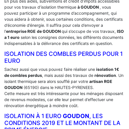
En plus des aides, subventions et crédit d’impôts accessibles
pour vos travaux d’isolation thermique
à GOUDON
, vous
pouvez participer à un programme d’accompagnement, qui
vous aidera à obtenir, sous certaines conditions, des certificats
d’économie d’énergie. Il suffira pour cela d’envoyer a
l’
entreprise RGE
de GOUDON
qui s’occupe de vos travaux,
ISO
a 1 euro
selon les consignes données, les différents documents
indispensables à la délivrance des certificats en question.
ISOLATION DES COMBLES PERDUS POUR 1
EURO
Sachez aussi que vous pouvez faire réaliser une
isolation 1€
de combles perdus
, mais aussi des travaux de
rénovation
. Un
isolant thermique sera alors soufflé par votre
artisan RGE
GOUDON
(65190) dans le HAUTES-PYRENEES.
Cette mesure est très intéressante pour les ménages disposant
de revenus modestes, car elle leur permet d’effectuer une
rénovation énergétique à moindre coût.
ISOLATION À 1 EURO
GOUDON
, LES
CONDITIONS 2019 ET LE MONTANT DE LA