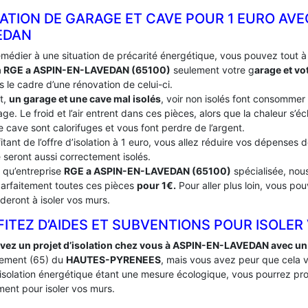
ATION DE GARAGE ET CAVE POUR 1 EURO AVE
EDAN
emédier à une situation de précarité énergétique, vous pouvez tout 
an RGE a ASPIN-EN-LAVEDAN (65100)
seulement votre g
arage et vo
 le cadre d’une rénovation de celui-ci.
t,
un garage et une cave mal isolés
, voir non isolés font consommer
ge. Le froid et l’air entrent dans ces pièces, alors que la chaleur s’
e cave sont calorifuges et vous font perdre de l’argent.
itant de l’offre d’isolation à 1 euro, vous allez réduire vos dépenses
 seront aussi correctement isolés.
t qu’entreprise
RGE a ASPIN-EN-LAVEDAN (65100)
spécialisée, nous
 parfaitement toutes ces pièces
pour 1€.
Pour aller plus loin, vous po
deront à isoler vos murs.
ITEZ D’AIDES ET SUBVENTIONS POUR ISOLER
vez un projet d’isolation chez vous à ASPIN-EN-LAVEDAN avec un
ement (65) du
HAUTES-PYRENEES
, mais vous avez peur que cela 
’isolation énergétique étant une mesure écologique, vous pourrez pro
ent pour isoler vos murs.