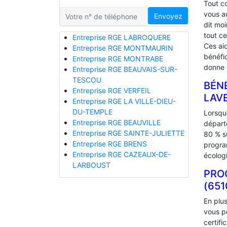
Tout 
vous a
Envoyez
dit mo
tout ce
Entreprise RGE LABROQUERE
Ces ai
Entreprise RGE MONTMAURIN
bénéfiq
Entreprise RGE MONTRABE
donne l
Entreprise RGE BEAUVAIS-SUR-
TESCOU
BÉNÉ
Entreprise RGE VERFEIL
LAV
Entreprise RGE LA VILLE-DIEU-
DU-TEMPLE
Lorsque
Entreprise RGE BEAUVILLE
départ
Entreprise RGE SAINTE-JULIETTE
80 % s
Entreprise RGE BRENS
progra
Entreprise RGE CAZEAUX-DE-
écolog
LARBOUST
PRO
(651
En plu
vous p
certifi