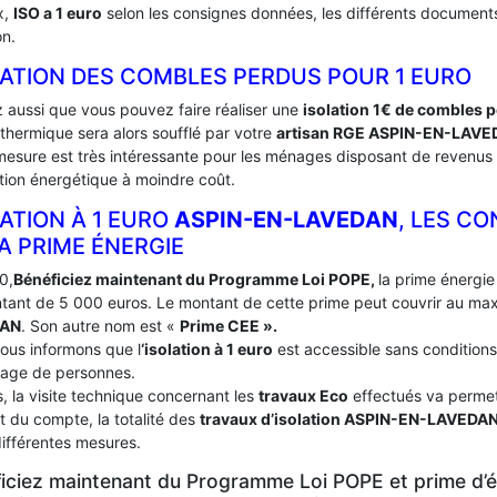
x,
ISO a 1 euro
selon les consignes données, les différents documents 
on.
LATION DES COMBLES PERDUS POUR 1 EURO
 aussi que vous pouvez faire réaliser une
isolation 1€ de combles 
 thermique sera alors soufflé par votre
artisan RGE ASPIN-EN-LAV
mesure est très intéressante pour les ménages disposant de revenus 
tion énergétique à moindre coût.
ATION À 1 EURO
ASPIN-EN-LAVEDAN
, LES C
A PRIME ÉNERGIE
0,
Bénéficiez maintenant du Programme Loi POPE,
la prime énergie 
tant de 5 000 euros. Le montant de cette prime peut couvrir au m
DAN
. Son autre nom est «
Prime CEE ».
ous informons que l
‘isolation à 1 euro
est accessible sans conditions
age de personnes.
, la visite technique concernant les
travaux Eco
effectués va permett
t du compte, la totalité des
travaux d’isolation
ASPIN-EN-LAVEDA
différentes mesures.
iciez maintenant du Programme Loi POPE et prime d’én