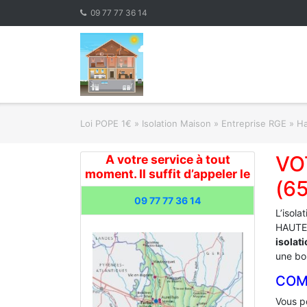
Skip
09 77 77 36 14
to
content
Loi POPE 1€
»
Isolation Maison » Entreprise RGE
»
Ha
VO
A votre service à tout
moment. Il suffit d’appeler le
(6
09 77 77 36 14
L’isola
HAUTES
isolat
une bon
COM
Vous po