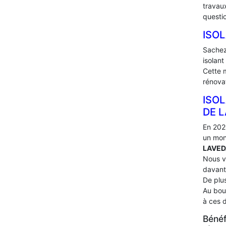
travau
questi
ISO
Sachez
isolant
Cette 
rénova
ISOL
DE L
En 202
un mon
LAVE
Nous v
davant
De plus
Au bou
à ces 
Bénéf