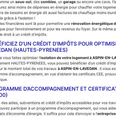
comme un
sous-sol
, des
combles
, un
garage
ou encore une cave, l’i
urez ainsi moins de dépenses en énergie pour chauffer votre logement
ins de besoins en énergie dit aussi factures de chauffage moins lou
la grâce à l’isolation !
des financières sont là pour permettre une
rénovation énergétique 
ue pour l’environnement et pour les revenus du foyer. Sur le même pri
e droit à un crédit d’impôts.
FICIEZ D’UN CRÉDIT D’IMPÔTS POUR OPTIMIS
EDAN (HAUTES-PYRENEES)
 vous faites optimiser l’
isolation de votre logement à ASPIN-EN-
ement HAUTES-PYRENEES, vous pouvez bénéficier d’un crédit d’impôt.
ur le montant total de vos travaux
à ASPIN-EN-LAVEDAN
. Il vous e
mme d’accompagnement, en vue d’obtenir les certificats CEE, prouva
ique.
GRAMME D’ACCOMPAGNEMENT ET CERTIFICATS
00)
s des aides, subventions et crédit d’impôts accessibles pour vos trav
ouvez participer à un programme d’accompagnement, qui vous aidera 
cats d’économie d’énergie. Il suffira pour cela d’envoyer a l’
entrepris