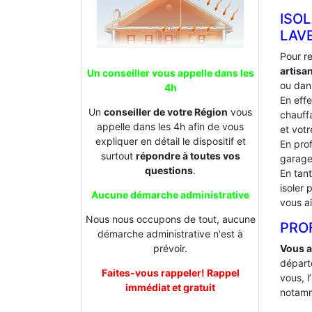
ISOL
LAV
Pour r
artis
Un conseiller vous appelle dans les
ou dans
4h
En effe
Un
conseiller de votre Région
vous
chauffa
appelle dans les 4h afin de vous
et votr
expliquer en détail le dispositif et
En prof
surtout
répondre à toutes vos
garage
questions
.
En tan
isoler
Aucune démarche administrative
vous ai
Nous nous occupons de tout, aucune
PROF
démarche administrative n'est à
Vous a
prévoir.
départ
Faites-vous rappeler! Rappel
vous, l
immédiat et gratuit
notamm