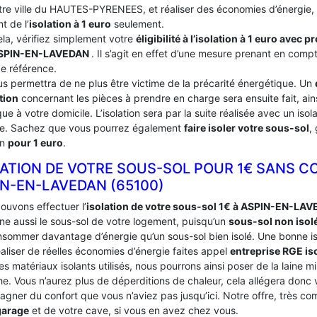
tre ville du HAUTES-PYRENEES, et réaliser des économies d’énergie, 
nt de l’
isolation à 1 euro
seulement.
ela, vérifiez simplement votre
éligibilité à l’isolation à 1 euro avec 
SPIN-EN-LAVEDAN
. Il s’agit en effet d’une mesure prenant en comp
de référence.
us permettra de ne plus être victime de la précarité énergétique. Un
tion
concernant les pièces à prendre en charge sera ensuite fait, ains
ue à votre domicile. L’isolation sera par la suite réalisée avec un iso
ce. Sachez que vous pourrez également
faire isoler votre sous-sol
,
on
pour 1 euro
.
LATION DE VOTRE SOUS-SOL POUR 1€ SANS C
IN-EN-LAVEDAN (65100)
ouvons effectuer l’
isolation de votre sous-sol 1€ à ASPIN-EN-LA
ne aussi le sous-sol de votre logement, puisqu’un
sous-sol non isolé
onsommer davantage d’énergie qu’un sous-sol bien isolé. Une bonne is
aliser de réelles économies d’énergie faites appel
entreprise RGE is
es matériaux isolants utilisés, nous pourrons ainsi poser de la laine mi
he. Vous n’aurez plus de déperditions de chaleur, cela allégera donc
agner du confort que vous n’aviez pas jusqu’ici. Notre offre, très c
garage
et de votre cave, si vous en avez chez vous.