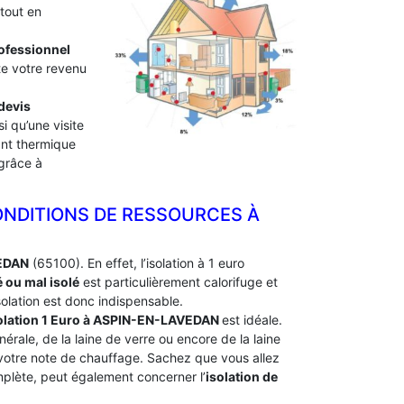
tout en
professionnel
te votre revenu
devis
i qu’une visite
lant thermique
 grâce à
ONDITIONS DE RESSOURCES À
VEDAN
(65100). En effet, l’isolation à 1 euro
 ou mal isolé
est particulièrement calorifuge et
olation est donc indispensable.
olation 1 Euro
à ASPIN-EN-LAVEDAN
est idéale.
nérale, de la laine de verre ou encore de la laine
 votre note de chauffage. Sachez que vous allez
omplète, peut également concerner l’
isolation de