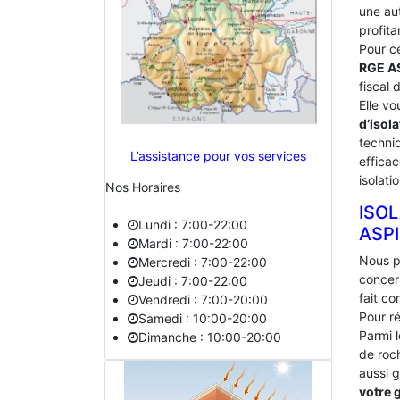
une au
profita
Pour c
RGE A
fiscal 
Elle vo
d’isola
techniq
L’assistance pour vos services
effica
isolati
Nos Horaires
ISO
Lundi : 7:00-22:00
‎ASP
Mardi : 7:00-22:00
Nous p
Mercredi : 7:00-22:00
concer
Jeudi : 7:00-22:00
fait c
Vendredi : 7:00-20:00
Pour ré
Samedi : 10:00-20:00
Parmi l
Dimanche : 10:00-20:00
de roc
aussi g
votre 