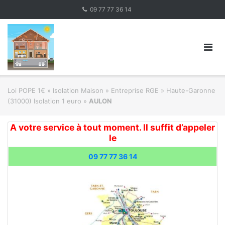
Skip
09 77 77 36 14
to
content
Loi POPE 1€
»
Isolation Maison » Entreprise RGE
»
Haute-Garonne
(31000) Isolation 1 euro
»
AULON
A votre service à tout moment. Il suffit d’appeler
le
09 77 77 36 14