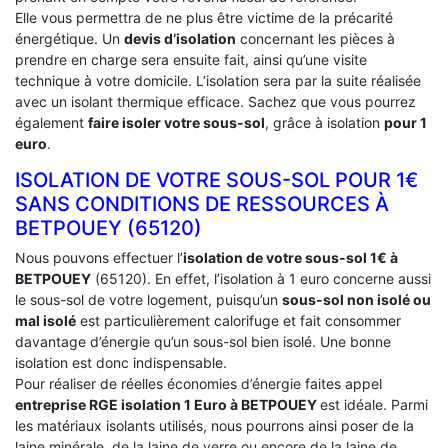
Elle vous permettra de ne plus être victime de la précarité
énergétique. Un
devis d’isolation
concernant les pièces à
prendre en charge sera ensuite fait, ainsi qu’une visite
technique à votre domicile. L’isolation sera par la suite réalisée
avec un isolant thermique efficace. Sachez que vous pourrez
également
faire isoler votre sous-sol
, grâce à isolation
pour 1
euro
.
ISOLATION DE VOTRE SOUS-SOL POUR 1€
SANS CONDITIONS DE RESSOURCES À
‎BETPOUEY (65120)
Nous pouvons effectuer l’
isolation de votre sous-sol 1€ à
BETPOUEY
(65120). En effet, l’isolation à 1 euro concerne aussi
le sous-sol de votre logement, puisqu’un
sous-sol non isolé ou
mal isolé
est particulièrement calorifuge et fait consommer
davantage d’énergie qu’un sous-sol bien isolé. Une bonne
isolation est donc indispensable.
Pour réaliser de réelles économies d’énergie faites appel
entreprise RGE isolation 1 Euro
à BETPOUEY
est idéale. Parmi
les matériaux isolants utilisés, nous pourrons ainsi poser de la
laine minérale, de la laine de verre ou encore de la laine de