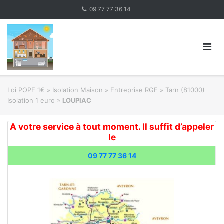
Skip
09 77 77 36 14
to
content
Loi POPE 1€
»
Isolation Maison » Entreprise RGE
»
Tarn (81000)
Isolation 1 euro
»
LOUPIAC
A votre service à tout moment. Il suffit d’appeler
le
09 77 77 36 14