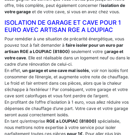
offre, très complète, peut également concerner l’
isolation de
votre garage
et de votre cave, si vous en avez chez vous.
ISOLATION DE GARAGE ET CAVE POUR 1
EURO AVEC ARTISAN RGE A LOUPIAC
Pour remédier à une situation de précarité énergétique, vous
pouvez tout à fait demander à
faire isoler pour un euro par
artisan RGE a LOUPIAC (81800)
seulement votre g
arage et
votre cave
. Elle est réalisable dans un logement neuf ou dans le
cadre d’une rénovation de celui-ci.
En effet,
un garage et une cave mal isolés
, voir non isolés font
consommer de l’énergie, et augmente votre note de chauffage.
Le froid et l’air entrent dans ces pièces, alors que la chaleur
s’échappe à l’extérieur ! Par conséquent, votre garage et votre
cave sont calorifuges et vous font perdre de l’argent.
En profitant de l’offre d’isolation à 1 euro, vous allez réduire vos
dépenses de chauffage d’une part. Votre cave et votre garage
seront aussi correctement isolés.
En tant qu’entreprise
RGE a LOUPIAC (81800)
spécialisée,
nous mettrons notre expertise à votre service pour isoler
parfaitement toutes ces pièces
pour 1€.
Pour aller plus loin,