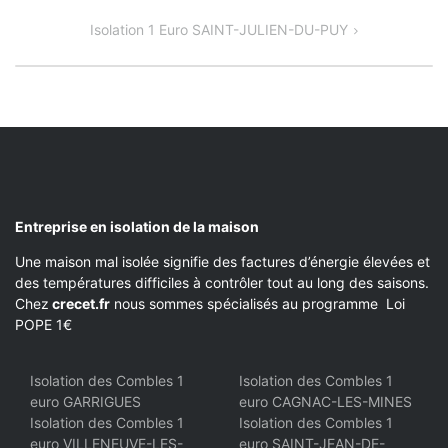
DE
Isolation 1 Euro SAINT-JULIEN-DU-PUY
L’ARTICLE
Entreprise en isolation de la maison
Une maison mal isolée signifie des factures d’énergie élevées et
des températures difficiles à contrôler tout au long des saisons.
Chez
crecet.fr
nous sommes spécialisés au programme Loi
POPE 1€
Isolation des Combles 1
Isolation des Combles 1
euro GARRIGUES
euro CAGNAC-LES-MINES
Isolation des Combles 1
Isolation des Combles 1
euro VILLENEUVE-LES-
euro SAINT-JEAN-DE-