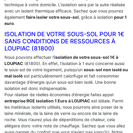
technique à votre domicile. L’isolation sera par la suite réalisée
avec un isolant thermique efficace. Sachez que vous pourrez
également
faire isoler votre sous-sol
, grâce à isolation
pour 1
euro
.
ISOLATION DE VOTRE SOUS-SOL POUR 1€
SANS CONDITIONS DE RESSOURCES À
‎LOUPIAC (81800)
Nous pouvons effectuer l’
isolation de votre sous-sol 1€ à
LOUPIAC
(81800). En effet, l’isolation à 1 euro concerne aussi
le sous-sol de votre logement, puisqu’un
sous-sol non isolé ou
mal isolé
est particulièrement calorifuge et fait consommer
davantage d’énergie qu’un sous-sol bien isolé. Une bonne
isolation est donc indispensable.
Pour réaliser de réelles économies d’énergie faites appel
entreprise RGE isolation 1 Euro
à LOUPIAC
est idéale. Parmi
les matériaux isolants utilisés, nous pourrons ainsi poser de la
laine minérale, de la laine de verre ou encore de la laine de
roche. Vous n’aurez plus de déperditions de chaleur, cela
allégera donc votre note de chauffage. Sachez que vous allez
aussi gagner du confort que vous n’aviez pas jusqu’ici. Notre