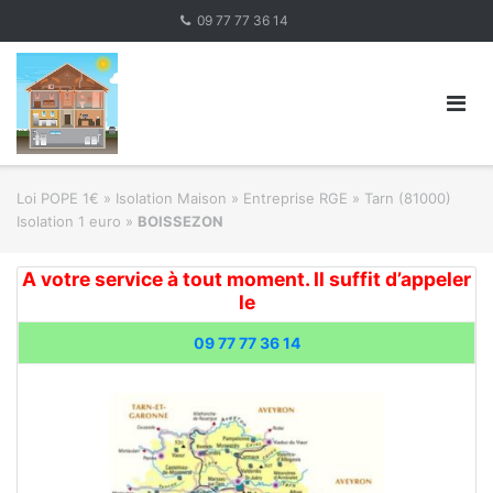
Skip
09 77 77 36 14
to
content
Loi POPE 1€
»
Isolation Maison » Entreprise RGE
»
Tarn (81000)
Isolation 1 euro
»
BOISSEZON
A votre service à tout moment. Il suffit d’appeler
le
09 77 77 36 14