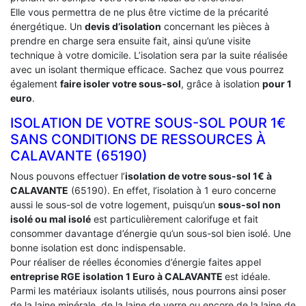
Elle vous permettra de ne plus être victime de la précarité
énergétique. Un
devis d’isolation
concernant les pièces à
prendre en charge sera ensuite fait, ainsi qu’une visite
technique à votre domicile. L’isolation sera par la suite réalisée
avec un isolant thermique efficace. Sachez que vous pourrez
également
faire isoler votre sous-sol
, grâce à isolation
pour 1
euro
.
ISOLATION DE VOTRE SOUS-SOL POUR 1€
SANS CONDITIONS DE RESSOURCES À
‎CALAVANTE (65190)
Nous pouvons effectuer l’
isolation de votre sous-sol 1€ à
CALAVANTE
(65190). En effet, l’isolation à 1 euro concerne
aussi le sous-sol de votre logement, puisqu’un
sous-sol non
isolé ou mal isolé
est particulièrement calorifuge et fait
consommer davantage d’énergie qu’un sous-sol bien isolé. Une
bonne isolation est donc indispensable.
Pour réaliser de réelles économies d’énergie faites appel
entreprise RGE isolation 1 Euro
à CALAVANTE
est idéale.
Parmi les matériaux isolants utilisés, nous pourrons ainsi poser
de la laine minérale, de la laine de verre ou encore de la laine de