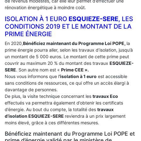
de revenus modestes, car elle leur permet d’effectuer une
rénovation énergétique à moindre coût.
ISOLATION À 1 EURO
ESQUIEZE-SERE
, LES
CONDITIONS 2019 ET LE MONTANT DE LA
PRIME ÉNERGIE
En 2020,
Bénéficiez maintenant du Programme Loi POPE,
la
prime énergie pourra aller, selon les travaux d’isolation, jusqu’à
un montant de 5 000 euros. Le montant de cette prime peut
couvrir au maximum 20 % du montant des travaux
ESQUIEZE-
SERE
. Son autre nom est «
Prime CEE ».
Nous vous informons que l
‘isolation à 1 euro
est accessible
sans conditions de ressources, ce qui offre un accès élargi à
davantage de personnes.
De plus, la visite technique concernant les
travaux Eco
effectués va permettra également d’obtenir les certificats
d’énergie. Au bout du compte, la totalité des
travaux
d’isolation
ESQUIEZE-SERE
reviendra à un prix largement
moins élevé, grâce à ces différentes mesures.
Bénéficiez maintenant du Programme Loi POPE et
prime d’énergie validé par le ministère de