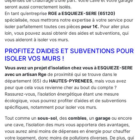
dépenses de chauffage d’une part. Votre cave et votre garage
seront aussi correctement isolés.
En tant qu’entreprise
RGE a ESQUIEZE-SERE (65120)
spécialisée, nous mettrons notre expertise à votre service pour
isoler parfaitement toutes ces pièces
pour 1€.
Pour aller plus
loin, vous pouvez aussi obtenir des aides et subventions, qui
vous aideront à isoler vos murs.
PROFITEZ D’AIDES ET SUBVENTIONS POUR
ISOLER VOS MURS !
Vous avez un projet d’isolation chez vous à ESQUIEZE-SERE
avec un artisan Rge
de proximité qui se trouve dans le
département (65) du
HAUTES-PYRENEES
, mais vous avez
peur que cela vous revienne cher au bout du compte ?
Rassurez-vous, l’isolation énergétique étant une mesure
écologique, vous pourrez profiter d’aides et de subventions
spécifiques, notamment pour isoler vos murs.
Tout comme un
sous-sol
, des
combles
, un
garage
ou encore
une cave, l’isolation des murs vous apportera des avantages,
vous aurez ainsi moins de dépenses en énergie pour chauffer
votre logement, donc moins de pollutions diverses. De plus, qui