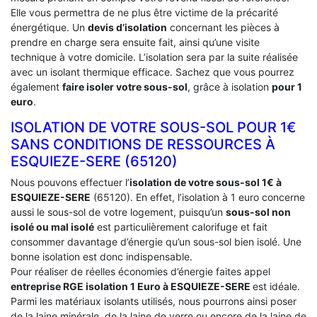
Elle vous permettra de ne plus être victime de la précarité
énergétique. Un
devis d’isolation
concernant les pièces à
prendre en charge sera ensuite fait, ainsi qu’une visite
technique à votre domicile. L’isolation sera par la suite réalisée
avec un isolant thermique efficace. Sachez que vous pourrez
également
faire isoler votre sous-sol
, grâce à isolation
pour 1
euro
.
ISOLATION DE VOTRE SOUS-SOL POUR 1€
SANS CONDITIONS DE RESSOURCES À
‎ESQUIEZE-SERE (65120)
Nous pouvons effectuer l’
isolation de votre sous-sol 1€ à
ESQUIEZE-SERE
(65120). En effet, l’isolation à 1 euro concerne
aussi le sous-sol de votre logement, puisqu’un
sous-sol non
isolé ou mal isolé
est particulièrement calorifuge et fait
consommer davantage d’énergie qu’un sous-sol bien isolé. Une
bonne isolation est donc indispensable.
Pour réaliser de réelles économies d’énergie faites appel
entreprise RGE isolation 1 Euro
à ESQUIEZE-SERE
est idéale.
Parmi les matériaux isolants utilisés, nous pourrons ainsi poser
de la laine minérale, de la laine de verre ou encore de la laine de