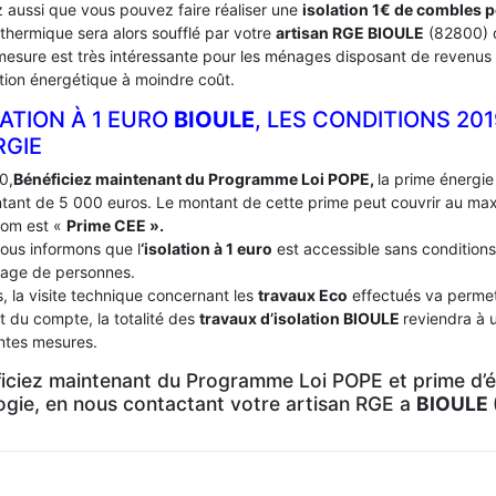
 aussi que vous pouvez faire réaliser une
isolation 1€ de combles 
 thermique sera alors soufflé par votre
artisan RGE BIOULE
(82800) 
mesure est très intéressante pour les ménages disposant de revenus 
tion énergétique à moindre coût.
ATION À 1 EURO
BIOULE
, LES CONDITIONS 20
RGIE
0,
Bénéficiez maintenant du Programme Loi POPE,
la prime énergie 
tant de 5 000 euros. Le montant de cette prime peut couvrir au m
nom est «
Prime CEE ».
ous informons que l
‘isolation à 1 euro
est accessible sans conditions
age de personnes.
, la visite technique concernant les
travaux Eco
effectués va permett
t du compte, la totalité des
travaux d’isolation
BIOULE
reviendra à 
entes mesures.
iciez maintenant du Programme Loi POPE et prime d’én
logie, en nous contactant votre artisan RGE a
BIOULE 