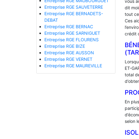
Entreprise RGE MAUBOURGUET
vous a
Entreprise RGE SAUVETERRE
dit mo
Entreprise RGE BERNADETS-
tout ce
DEBAT
Ces ai
Entreprise RGE BERNAC
l’envir
Entreprise RGE SARNIGUET
crédit 
Entreprise RGE FLOURENS
BÉNÉ
Entreprise RGE BIZE
(TA
Entreprise RGE AUSSON
Entreprise RGE VERNET
Lorsque
Entreprise RGE MAUREVILLE
ET-GAR
total 
d’obten
PRO
En plu
partic
d’écono
selon l
ISO