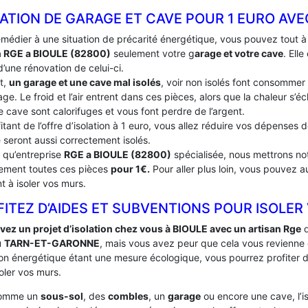
ATION DE GARAGE ET CAVE POUR 1 EURO AVE
emédier à une situation de précarité énergétique, vous pouvez tout 
n RGE a BIOULE (82800)
seulement votre g
arage et votre cave
. Ell
’une rénovation de celui-ci.
t,
un garage et une cave mal isolés
, voir non isolés font consommer
ge. Le froid et l’air entrent dans ces pièces, alors que la chaleur s’
e cave sont calorifuges et vous font perdre de l’argent.
itant de l’offre d’isolation à 1 euro, vous allez réduire vos dépenses
 seront aussi correctement isolés.
t qu’entreprise
RGE a BIOULE (82800)
spécialisée, nous mettrons not
tement toutes ces pièces
pour 1€.
Pour aller plus loin, vous pouvez a
t à isoler vos murs.
ITEZ D’AIDES ET SUBVENTIONS POUR ISOLER
vez un projet d’isolation chez vous à BIOULE avec un artisan Rge
d
u
TARN-ET-GARONNE
, mais vous avez peur que cela vous revienne
ation énergétique étant une mesure écologique, vous pourrez profiter
oler vos murs.
comme un
sous-sol
, des
combles
, un
garage
ou encore une cave, l’i