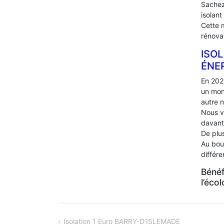
Sachez
isolant
Cette 
rénova
ISOL
ÉNE
En 202
un mon
autre 
Nous v
davant
De plus
Au bou
différ
Bénéf
l’éco
NAVIGATION
Isolation 1 Euro BARRY-D’ISLEMADE