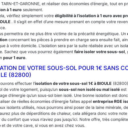
du TARN-ET-GARONNE, et réaliser des économies d’énergie, tout en pr
ion à 1 euro
seulement.
ela, vérifiez simplement votre
éligibilité à l’isolation à 1 euro avec 
IOULE
. Il s’agit en effet d’une mesure prenant en compte votre reven
nce.
us permettra de ne plus être victime de la précarité énergétique. Un
tion
concernant les pièces à prendre en charge sera ensuite fait, ains
ue à votre domicile. L’isolation sera par la suite réalisée avec un iso
ce. Sachez que vous pourrez également
faire isoler votre sous-sol
,
on
pour 1 euro
.
LATION DE VOTRE SOUS-SOL POUR 1€ SANS C
ULE (82800)
ouvons effectuer l’
isolation de votre sous-sol 1€ à BIOULE
(82800). 
ol de votre logement, puisqu’un
sous-sol non isolé ou mal isolé
est 
age d’énergie qu’un sous-sol bien isolé. Une bonne isolation est donc
aliser de réelles économies d’énergie faites appel
entreprise RGE is
ux isolants utilisés, nous pourrons ainsi poser de la laine minérale, d
’aurez plus de déperditions de chaleur, cela allégera donc votre not
du confort que vous n’aviez pas jusqu’ici. Notre offre, très complèt
e
et de votre cave, si vous en avez chez vous.