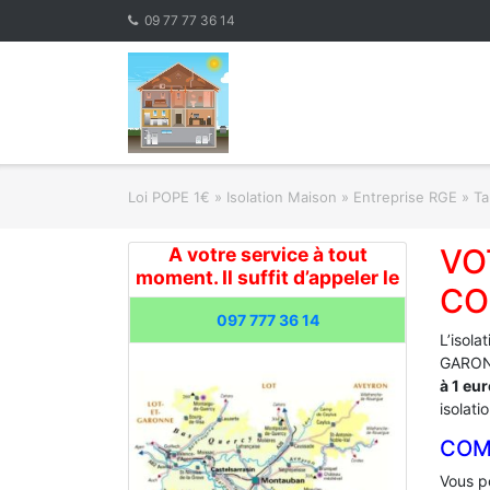
Skip
09 77 77 36 14
to
content
Loi POPE 1€
»
Isolation Maison » Entreprise RGE
»
Ta
VO
A votre service à tout
moment. Il suffit d’appeler le
CO
097 777 36 14
L’isola
GARONN
à 1 eu
isolati
COM
Vous po