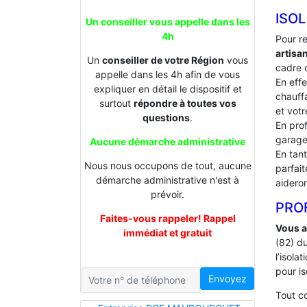
ISOL
Un conseiller vous appelle dans les
4h
Pour r
artisa
Un
conseiller de votre Région
vous
cadre d
appelle dans les 4h afin de vous
En effe
expliquer en détail le dispositif et
chauffa
surtout
répondre à toutes vos
et votr
questions
.
En prof
garage
Aucune démarche administrative
En tan
Nous nous occupons de tout, aucune
parfai
démarche administrative n'est à
aideron
prévoir.
PROF
Faites-vous rappeler! Rappel
Vous a
immédiat et gratuit
(82) d
l’isol
pour is
Envoyez
Tout 