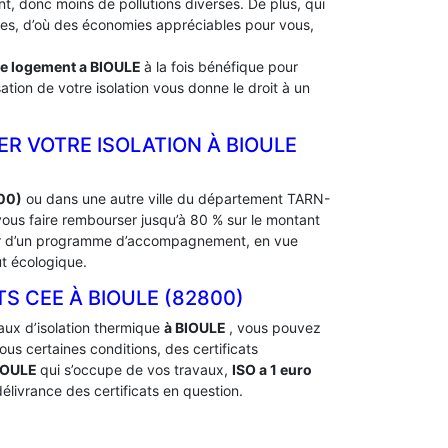
, donc moins de pollutions diverses. De plus, qui
rdes, d’où des économies appréciables pour vous,
de logement a
BIOULE
à la fois bénéfique pour
ation de votre isolation vous donne le droit à un
ER VOTRE ISOLATION À ‎BIOULE
800)
ou dans une autre ville du département TARN-
ous faire rembourser jusqu’à 80 % sur le montant
cier d’un programme d’accompagnement, en vue
ut écologique.
CEE À ‎BIOULE (82800)
aux d’isolation thermique
à BIOULE
, vous pouvez
s certaines conditions, des certificats
IOULE
qui s’occupe de vos travaux,
ISO a 1 euro
élivrance des certificats en question.