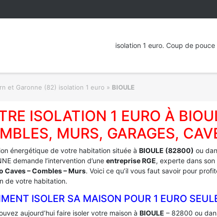
isolation 1 euro. Coup de pouce 
rn et Garonne (82) isolation 1 euro
»
BIOULE
TRE ISOLATION 1 EURO À BIOU
MBLES, MURS, GARAGES, CAV
tion énergétique de votre habitation située à
BIOULE (82800)
ou dan
E demande l’intervention d’une
entreprise RGE
, experte dans son 
ro Caves – Combles – Murs
. Voici ce qu’il vous faut savoir pour pro
on de votre habitation.
MENT ISOLER SA MAISON POUR 1 EURO SEUL
uvez aujourd’hui faire isoler votre maison à
BIOULE
– 82800 ou dans