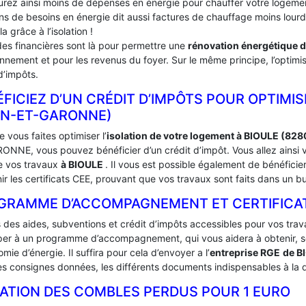
urez ainsi moins de dépenses en énergie pour chauffer votre logement
ins de besoins en énergie dit aussi factures de chauffage moins lou
la grâce à l’isolation !
des financières sont là pour permettre une
rénovation énergétique 
onnement et pour les revenus du foyer. Sur le même principe, l’optimis
d’impôts.
FICIEZ D’UN CRÉDIT D’IMPÔTS POUR OPTIMIS
RN-ET-GARONNE)
 vous faites optimiser l’
isolation de votre logement à BIOULE (82
ONNE, vous pouvez bénéficier d’un crédit d’impôt. Vous allez ainsi v
de vos travaux
à BIOULE
. Il vous est possible également de bénéfi
ir les certificats CEE, prouvant que vos travaux sont faits dans un b
GRAMME D’ACCOMPAGNEMENT ET CERTIFICATS 
s des aides, subventions et crédit d’impôts accessibles pour vos trav
iper à un programme d’accompagnement, qui vous aidera à obtenir, sou
mie d’énergie. Il suffira pour cela d’envoyer a l’
entreprise RGE
de B
es consignes données, les différents documents indispensables à la d
LATION DES COMBLES PERDUS POUR 1 EURO