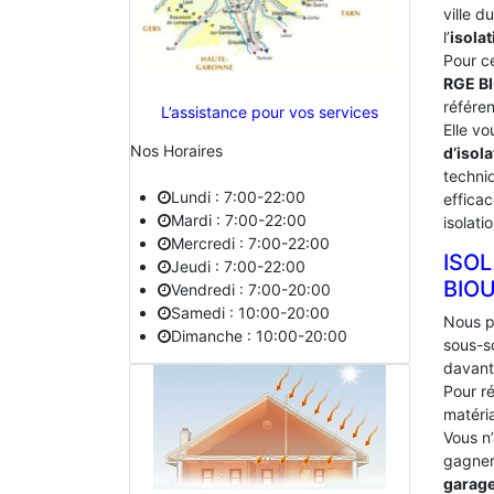
ville 
l’
isolat
Pour c
RGE B
référe
L’assistance pour vos services
Elle vo
Nos Horaires
d’isola
techniq
Lundi : 7:00-22:00
effica
Mardi : 7:00-22:00
isolati
Mercredi : 7:00-22:00
ISO
Jeudi : 7:00-22:00
‎BIO
Vendredi : 7:00-20:00
Samedi : 10:00-20:00
Nous p
Dimanche : 10:00-20:00
sous-s
davant
Pour ré
matéria
Vous n
gagner 
garag