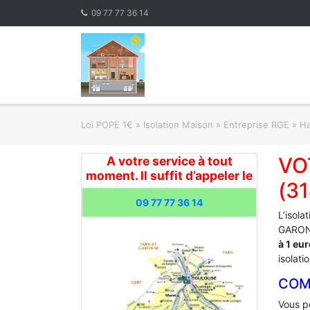
Skip
09 77 77 36 14
to
content
Loi POPE 1€
»
Isolation Maison » Entreprise RGE
»
Ha
VO
A votre service à tout
moment. Il suffit d’appeler le
(3
09 77 77 36 14
L’isola
GARONN
à 1 eu
isolati
COM
Vous po