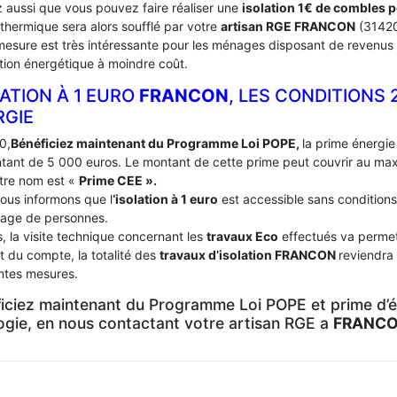
 aussi que vous pouvez faire réaliser une
isolation 1€ de combles 
 thermique sera alors soufflé par votre
artisan RGE FRANCON
(3142
mesure est très intéressante pour les ménages disposant de revenus 
tion énergétique à moindre coût.
ATION À 1 EURO
FRANCON
, LES CONDITIONS 
RGIE
0,
Bénéficiez maintenant du Programme Loi POPE,
la prime énergie 
tant de 5 000 euros. Le montant de cette prime peut couvrir au m
tre nom est «
Prime CEE ».
ous informons que l
‘isolation à 1 euro
est accessible sans conditions
age de personnes.
, la visite technique concernant les
travaux Eco
effectués va permett
t du compte, la totalité des
travaux d’isolation
FRANCON
reviendra
entes mesures.
iciez maintenant du Programme Loi POPE et prime d’én
logie, en nous contactant votre artisan RGE a
FRANCO