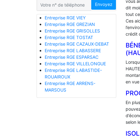
vous a
Envoyez
dit mo
tout ce
Entreprise RGE VIEY
Ces ai
Entreprise RGE GREZIAN
l’envir
Entreprise RGE GRISOLLES
crédit 
Entreprise RGE TOSTAT
Entreprise RGE CAZAUX-DEBAT
BÉNÉ
Entreprise RGE LABASSERE
(HA
Entreprise RGE ESPARSAC
Lorsque
Entreprise RGE VILLELONGUE
HAUTE-
Entreprise RGE LABASTIDE-
montan
ROUAIROUX
en vue 
Entreprise RGE ARRENS-
MARSOUS
PRO
En plu
pouvez
d’écono
selon l
ISO