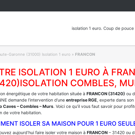
isolation 1 euro. Coup de pouce 
ute-Garonne (31000) Isolation 1 euro
»
FRANCON
TRE ISOLATION 1 EURO À FRA
1420)ISOLATION COMBLES, MU
tion énergétique de votre habitation située à
FRANCON (31420)
ou d
E demande l’intervention d’une
entreprise RGE
, experte dans son 
ro Caves – Combles – Murs
. Voici ce qu’il vous faut savoir pour pro
on de votre habitation.
MENT ISOLER SA MAISON POUR 1 EURO SEUL
uvez aujourd’hui faire isoler votre maison à
FRANCON
– 31420 ou d