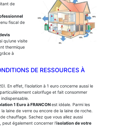
itant de
professionnel
venu fiscal de
devis
i qu’une visite
lant thermique
 grâce à
ONDITIONS DE RESSOURCES À
). En effet, l’isolation à 1 euro concerne aussi le
particulièrement calorifuge et fait consommer
 indispensable.
olation 1 Euro
à FRANCON
est idéale. Parmi les
e la laine de verre ou encore de la laine de roche.
e de chauffage. Sachez que vous allez aussi
e, peut également concerner l’
isolation de votre