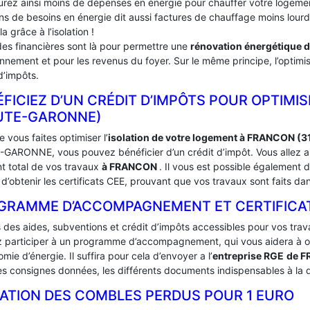
urez ainsi moins de dépenses en énergie pour chauffer votre logement
ins de besoins en énergie dit aussi factures de chauffage moins lou
la grâce à l’isolation !
des financières sont là pour permettre une
rénovation énergétique 
onnement et pour les revenus du foyer. Sur le même principe, l’optimis
d’impôts.
FICIEZ D’UN CRÉDIT D’IMPÔTS POUR OPTIMIS
UTE-GARONNE)
 vous faites optimiser l’
isolation de votre logement à FRANCON (
GARONNE, vous pouvez bénéficier d’un crédit d’impôt. Vous allez ain
t total de vos travaux
à FRANCON
. Il vous est possible égalemen
d’obtenir les certificats CEE, prouvant que vos travaux sont faits da
GRAMME D’ACCOMPAGNEMENT ET CERTIFICATS
s des aides, subventions et crédit d’impôts accessibles pour vos trav
 participer à un programme d’accompagnement, qui vous aidera à obte
mie d’énergie. Il suffira pour cela d’envoyer a l’
entreprise RGE
de 
es consignes données, les différents documents indispensables à la d
LATION DES COMBLES PERDUS POUR 1 EURO