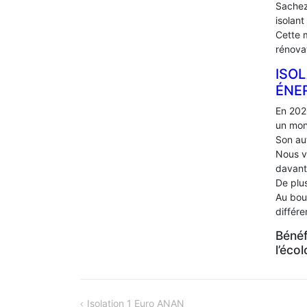
Sachez
isolant
Cette 
rénova
ISOL
ÉNE
En 202
un mon
Son au
Nous v
davant
De plus
Au bou
différ
Bénéf
l’éco
NAVIGATION
Isolation 1 Euro ANAN