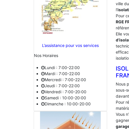
ville 
l’
isolat
Pour c
RGE 
référe
Elle vo
d’isola
L’assistance pour vos services
techniq
effica
Nos Horaires
isolati
Lundi : 7:00-22:00
ISO
Mardi : 7:00-22:00
‎FRA
Mercredi : 7:00-22:00
Nous p
Jeudi : 7:00-22:00
sous-s
Vendredi : 7:00-20:00
davant
Samedi : 10:00-20:00
Pour ré
Dimanche : 10:00-20:00
matéria
Vous n
gagner 
garag