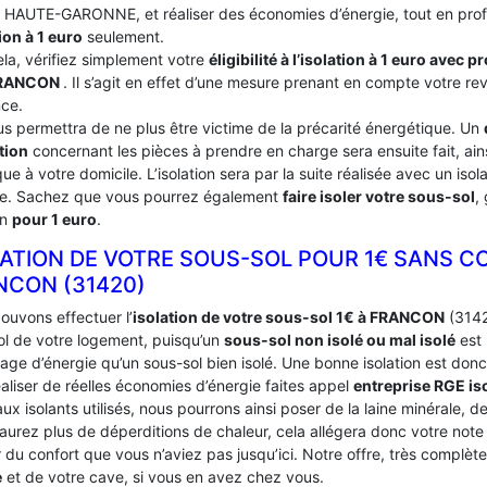
du HAUTE-GARONNE, et réaliser des économies d’énergie, tout en prof
ion à 1 euro
seulement.
ela, vérifiez simplement votre
éligibilité à l’isolation à 1 euro avec 
FRANCON
. Il s’agit en effet d’une mesure prenant en compte votre re
nce.
us permettra de ne plus être victime de la précarité énergétique. Un
tion
concernant les pièces à prendre en charge sera ensuite fait, ains
ue à votre domicile. L’isolation sera par la suite réalisée avec un iso
ce. Sachez que vous pourrez également
faire isoler votre sous-sol
,
on
pour 1 euro
.
LATION DE VOTRE SOUS-SOL POUR 1€ SANS C
NCON (31420)
ouvons effectuer l’
isolation de votre sous-sol 1€ à FRANCON
(31420
ol de votre logement, puisqu’un
sous-sol non isolé ou mal isolé
est 
age d’énergie qu’un sous-sol bien isolé. Une bonne isolation est donc
aliser de réelles économies d’énergie faites appel
entreprise RGE is
ux isolants utilisés, nous pourrons ainsi poser de la laine minérale, d
’aurez plus de déperditions de chaleur, cela allégera donc votre not
du confort que vous n’aviez pas jusqu’ici. Notre offre, très complèt
e
et de votre cave, si vous en avez chez vous.