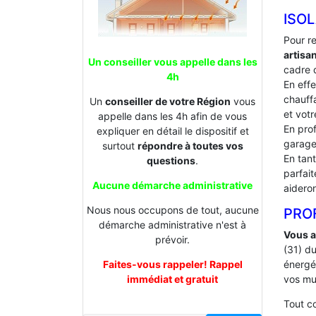
ISO
Pour r
artisa
Un conseiller vous appelle dans les
cadre d
4h
En effe
chauffa
Un
conseiller de votre Région
vous
et votr
appelle dans les 4h afin de vous
En prof
expliquer en détail le dispositif et
garage
surtout
répondre à toutes vos
En tan
questions
.
parfai
Aucune démarche administrative
aideron
Nous nous occupons de tout, aucune
PROF
démarche administrative n'est à
Vous a
prévoir.
(31) d
Faites-vous rappeler! Rappel
énergé
immédiat et gratuit
vos mu
Tout 