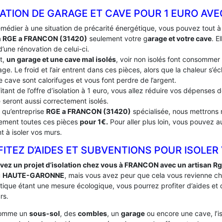
LATION DE GARAGE ET CAVE POUR 1 EURO AV
emédier à une situation de précarité énergétique, vous pouvez tout 
n RGE a FRANCON (31420)
seulement votre g
arage et votre cave
. E
’une rénovation de celui-ci.
t,
un garage et une cave mal isolés
, voir non isolés font consommer
ge. Le froid et l’air entrent dans ces pièces, alors que la chaleur s’
e cave sont calorifuges et vous font perdre de l’argent.
itant de l’offre d’isolation à 1 euro, vous allez réduire vos dépenses
 seront aussi correctement isolés.
t qu’entreprise
RGE a FRANCON (31420)
spécialisée, nous mettrons n
tement toutes ces pièces
pour 1€.
Pour aller plus loin, vous pouvez a
t à isoler vos murs.
ITEZ D’AIDES ET SUBVENTIONS POUR ISOLER
vez un projet d’isolation chez vous à FRANCON avec un artisan R
u
HAUTE-GARONNE
, mais vous avez peur que cela vous revienne ch
tique étant une mesure écologique, vous pourrez profiter d’aides et
rs.
comme un
sous-sol
, des
combles
, un
garage
ou encore une cave, l’i