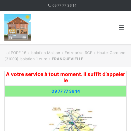
Skip
09 77 77 36 14
to
content
Loi POPE 1€
»
Isolation Maison » Entreprise RGE
»
Haute-Garonne
(31000) Isolation 1 euro
»
FRANQUEVIELLE
A votre service à tout moment. Il suffit d’appeler
le
09 77 77 36 14