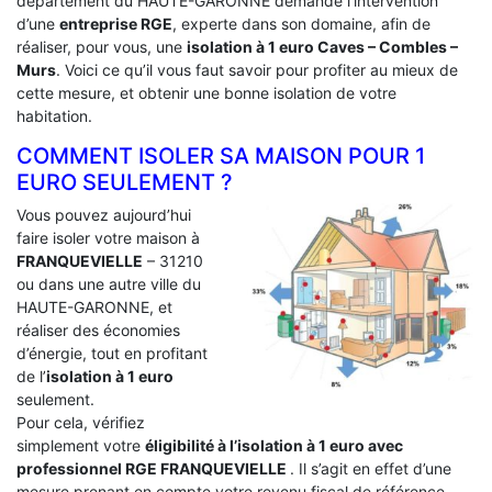
département du HAUTE-GARONNE demande l’intervention
d’une
entreprise RGE
, experte dans son domaine, afin de
réaliser, pour vous, une
isolation à 1 euro Caves – Combles –
Murs
. Voici ce qu’il vous faut savoir pour profiter au mieux de
cette mesure, et obtenir une bonne isolation de votre
habitation.
COMMENT ISOLER SA MAISON POUR 1
EURO SEULEMENT ?
Vous pouvez aujourd’hui
faire isoler votre maison à
FRANQUEVIELLE
– 31210
ou dans une autre ville du
HAUTE-GARONNE, et
réaliser des économies
d’énergie, tout en profitant
de l’
isolation à 1 euro
seulement.
Pour cela, vérifiez
simplement votre
éligibilité à l’isolation à 1 euro avec
professionnel RGE FRANQUEVIELLE
. Il s’agit en effet d’une
mesure prenant en compte votre revenu fiscal de référence.