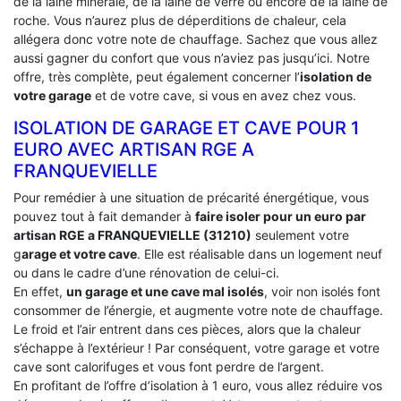
de la laine minérale, de la laine de verre ou encore de la laine de
roche. Vous n’aurez plus de déperditions de chaleur, cela
allégera donc votre note de chauffage. Sachez que vous allez
aussi gagner du confort que vous n’aviez pas jusqu’ici. Notre
offre, très complète, peut également concerner l’
isolation de
votre garage
et de votre cave, si vous en avez chez vous.
ISOLATION DE GARAGE ET CAVE POUR 1
EURO AVEC ARTISAN RGE A
FRANQUEVIELLE
Pour remédier à une situation de précarité énergétique, vous
pouvez tout à fait demander à
faire isoler pour un euro par
artisan RGE a FRANQUEVIELLE (31210)
seulement votre
g
arage et votre cave
. Elle est réalisable dans un logement neuf
ou dans le cadre d’une rénovation de celui-ci.
En effet,
un garage et une cave mal isolés
, voir non isolés font
consommer de l’énergie, et augmente votre note de chauffage.
Le froid et l’air entrent dans ces pièces, alors que la chaleur
s’échappe à l’extérieur ! Par conséquent, votre garage et votre
cave sont calorifuges et vous font perdre de l’argent.
En profitant de l’offre d’isolation à 1 euro, vous allez réduire vos