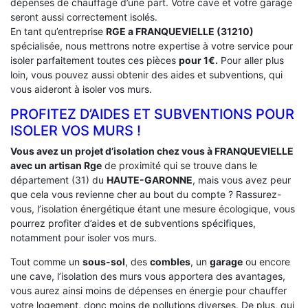
dépenses de chauffage d’une part. Votre cave et votre garage
seront aussi correctement isolés.
En tant qu’entreprise
RGE a FRANQUEVIELLE (31210)
spécialisée, nous mettrons notre expertise à votre service pour
isoler parfaitement toutes ces pièces
pour 1€.
Pour aller plus
loin, vous pouvez aussi obtenir des aides et subventions, qui
vous aideront à isoler vos murs.
PROFITEZ D’AIDES ET SUBVENTIONS POUR
ISOLER VOS MURS !
Vous avez un projet d’isolation chez vous à FRANQUEVIELLE
avec un artisan Rge
de proximité qui se trouve dans le
département (31) du
HAUTE-GARONNE
, mais vous avez peur
que cela vous revienne cher au bout du compte ? Rassurez-
vous, l’isolation énergétique étant une mesure écologique, vous
pourrez profiter d’aides et de subventions spécifiques,
notamment pour isoler vos murs.
Tout comme un
sous-sol
, des
combles
, un
garage
ou encore
une cave, l’isolation des murs vous apportera des avantages,
vous aurez ainsi moins de dépenses en énergie pour chauffer
votre logement, donc moins de pollutions diverses. De plus, qui