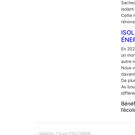
Sachez
isolant
Cette 
rénova
ISOL
ÉNE
En 202
un mon
autre 
Nous v
davant
De plus
Au bou
différ
Bénéf
l’éco
NAVIGATION
Isolation 1 Euro FOLCARDE