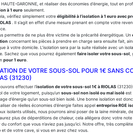
du HAUTE-GARONNE, et réaliser des économies d’énergie, tout en prof
ion à 1 euro
seulement.
ela, vérifiez simplement votre
éligibilité à l’isolation à 1 euro avec 
IOLAS
. Il s’agit en effet d’une mesure prenant en compte votre reven
nce.
us permettra de ne plus être victime de la précarité énergétique. Un
tion
concernant les pièces à prendre en charge sera ensuite fait, ains
ue à votre domicile. L’isolation sera par la suite réalisée avec un iso
ce. Sachez que vous pourrez également
faire isoler votre sous-sol
,
on
pour 1 euro
.
LATION DE VOTRE SOUS-SOL POUR 1€ SANS C
LAS (31230)
ouvons effectuer l’
isolation de votre sous-sol 1€ à RIOLAS
(31230). 
ol de votre logement, puisqu’un
sous-sol non isolé ou mal isolé
est 
age d’énergie qu’un sous-sol bien isolé. Une bonne isolation est donc
aliser de réelles économies d’énergie faites appel
entreprise RGE is
ux isolants utilisés, nous pourrons ainsi poser de la laine minérale, d
’aurez plus de déperditions de chaleur, cela allégera donc votre not
du confort que vous n’aviez pas jusqu’ici. Notre offre, très complèt
e
et de votre cave, si vous en avez chez vous.