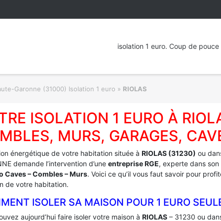
isolation 1 euro. Coup de pouce 
ute-Garonne (31000) Isolation 1 euro
»
RIOLAS
TRE ISOLATION 1 EURO À RIOL
MBLES, MURS, GARAGES, CAV
tion énergétique de votre habitation située à
RIOLAS (31230)
ou dans
E demande l’intervention d’une
entreprise RGE
, experte dans son 
ro Caves – Combles – Murs
. Voici ce qu’il vous faut savoir pour pro
on de votre habitation.
MENT ISOLER SA MAISON POUR 1 EURO SEUL
uvez aujourd’hui faire isoler votre maison à
RIOLAS
– 31230 ou dans