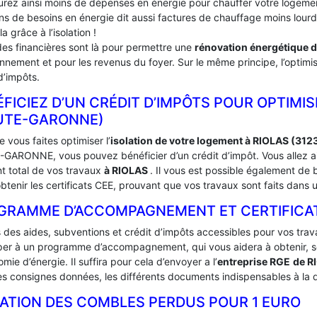
urez ainsi moins de dépenses en énergie pour chauffer votre logement
ins de besoins en énergie dit aussi factures de chauffage moins lou
la grâce à l’isolation !
des financières sont là pour permettre une
rénovation énergétique 
onnement et pour les revenus du foyer. Sur le même principe, l’optimis
d’impôts.
FICIEZ D’UN CRÉDIT D’IMPÔTS POUR OPTIMIS
UTE-GARONNE)
 vous faites optimiser l’
isolation de votre logement à RIOLAS (312
GARONNE, vous pouvez bénéficier d’un crédit d’impôt. Vous allez ain
t total de vos travaux
à RIOLAS
. Il vous est possible également d
btenir les certificats CEE, prouvant que vos travaux sont faits dans 
GRAMME D’ACCOMPAGNEMENT ET CERTIFICATS 
s des aides, subventions et crédit d’impôts accessibles pour vos trav
iper à un programme d’accompagnement, qui vous aidera à obtenir, sou
mie d’énergie. Il suffira pour cela d’envoyer a l’
entreprise RGE
de R
es consignes données, les différents documents indispensables à la d
LATION DES COMBLES PERDUS POUR 1 EURO