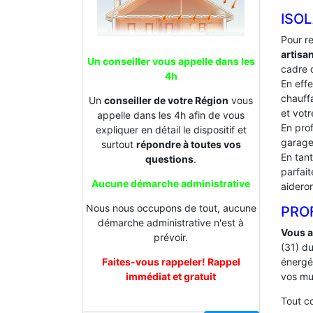
ISOL
Pour r
artisa
Un conseiller vous appelle dans les
cadre d
4h
En effe
chauffa
Un
conseiller de votre Région
vous
et votr
appelle dans les 4h afin de vous
En prof
expliquer en détail le dispositif et
garage
surtout
répondre à toutes vos
En tan
questions
.
parfai
Aucune démarche administrative
aideron
Nous nous occupons de tout, aucune
PROF
démarche administrative n'est à
Vous a
prévoir.
(31) d
Faites-vous rappeler! Rappel
énergé
immédiat et gratuit
vos mu
Tout 