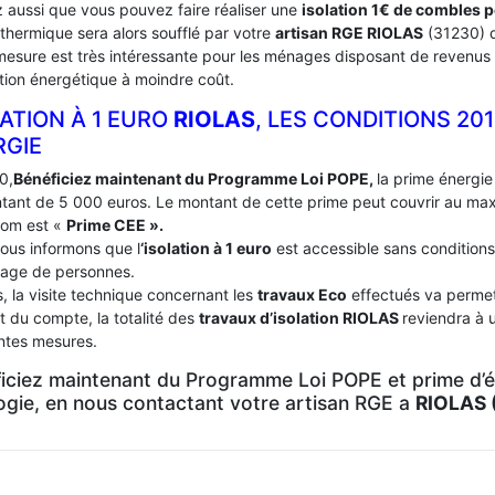
 aussi que vous pouvez faire réaliser une
isolation 1€ de combles 
 thermique sera alors soufflé par votre
artisan RGE RIOLAS
(31230) 
mesure est très intéressante pour les ménages disposant de revenus 
tion énergétique à moindre coût.
ATION À 1 EURO
RIOLAS
, LES CONDITIONS 20
RGIE
0,
Bénéficiez maintenant du Programme Loi POPE,
la prime énergie 
tant de 5 000 euros. Le montant de cette prime peut couvrir au m
nom est «
Prime CEE ».
ous informons que l
‘isolation à 1 euro
est accessible sans conditions
age de personnes.
, la visite technique concernant les
travaux Eco
effectués va permett
t du compte, la totalité des
travaux d’isolation
RIOLAS
reviendra à 
entes mesures.
iciez maintenant du Programme Loi POPE et prime d’én
logie, en nous contactant votre artisan RGE a
RIOLAS 