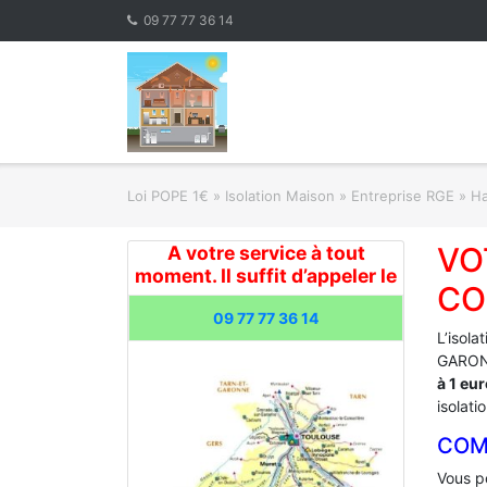
Skip
09 77 77 36 14
to
content
Loi POPE 1€
»
Isolation Maison » Entreprise RGE
»
Ha
VO
A votre service à tout
moment. Il suffit d’appeler le
CO
09 77 77 36 14
L’isola
GARONN
à 1 eu
isolati
COM
Vous po