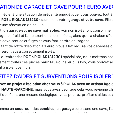
ATION DE GARAGE ET CAVE POUR 1 EURO AVE
emédier à une situation de précarité énergétique, vous pouvez tout 
n RGE a RIOLAS (31230)
seulement votre g
arage et votre cave
. Elle
’une rénovation de celui-ci.
t,
un garage et une cave mal isolés
, voir non isolés font consommer
ge. Le froid et l’air entrent dans ces pièces, alors que la chaleur s’
e cave sont calorifuges et vous font perdre de l’argent.
itant de l’offre d’isolation à 1 euro, vous allez réduire vos dépenses
 seront aussi correctement isolés.
t qu’entreprise
RGE a RIOLAS (31230)
spécialisée, nous mettrons notr
tement toutes ces pièces
pour 1€.
Pour aller plus loin, vous pouvez a
t à isoler vos murs.
ITEZ D’AIDES ET SUBVENTIONS POUR ISOLER
vez un projet d’isolation chez vous à RIOLAS avec un artisan Rge
d
u
HAUTE-GARONNE
, mais vous avez peur que cela vous revienne ch
tique étant une mesure écologique, vous pourrez profiter d’aides et
rs.
comme un
sous-sol
, des
combles
, un
garage
ou encore une cave, l’i