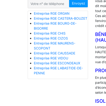
vous a
Envoyez
dit mo
tout ce
Entreprise RGE ORGAN
Ces ai
Entreprise RGE CASTERA-BOUZET
l’envir
Entreprise RGE BOURG-DE-
crédit 
BIGORRE
Entreprise RGE CHIS
BÉNÉ
Entreprise RGE CIZOS
(HA
Entreprise RGE MAURENS-
Lorsque
SCOPONT
HAUTE-
Entreprise RGE CAUSSADE
montan
Entreprise RGE VIDOU
vue d’o
Entreprise RGE ESCONDEAUX
Entreprise RGE LABASTIDE-DE-
PRO
PENNE
En plu
partic
d’écono
selon l
ISO