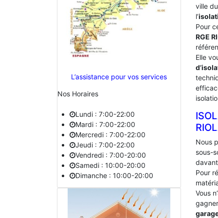
ville 
l’
isolat
Pour c
RGE R
référe
Elle vo
d’isola
L’assistance pour vos services
techniq
effica
Nos Horaires
isolati
Lundi : 7:00-22:00
ISO
Mardi : 7:00-22:00
‎RIO
Mercredi : 7:00-22:00
Nous p
Jeudi : 7:00-22:00
sous-s
Vendredi : 7:00-20:00
davant
Samedi : 10:00-20:00
Pour ré
Dimanche : 10:00-20:00
matéria
Vous n
gagner 
garag