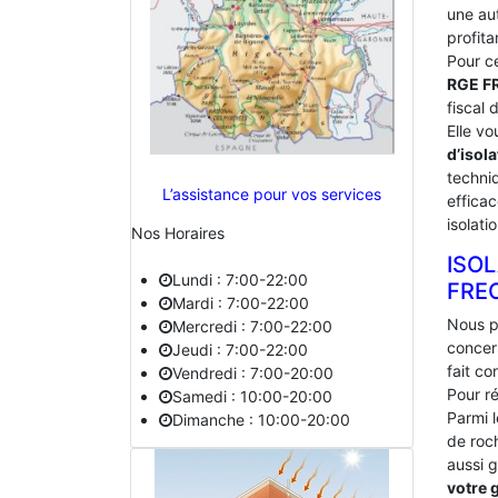
une au
profita
Pour c
RGE 
fiscal 
Elle vo
d’isola
techniq
L’assistance pour vos services
effica
isolati
Nos Horaires
ISO
Lundi : 7:00-22:00
‎FR
Mardi : 7:00-22:00
Nous p
Mercredi : 7:00-22:00
concer
Jeudi : 7:00-22:00
fait c
Vendredi : 7:00-20:00
Pour ré
Samedi : 10:00-20:00
Parmi l
Dimanche : 10:00-20:00
de roc
aussi g
votre 