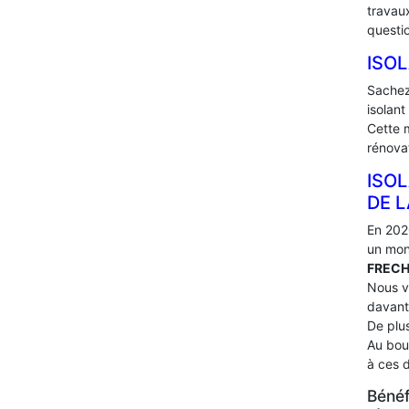
travau
questi
ISO
Sachez
isolant
Cette 
rénova
ISOL
DE L
En 202
un mon
FREC
Nous v
davant
De plus
Au bou
à ces 
Bénéf