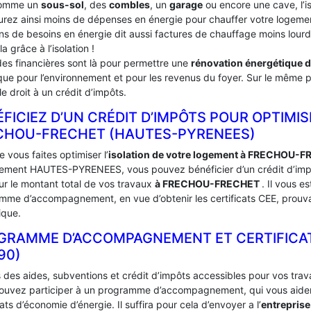
comme un
sous-sol
, des
combles
, un
garage
ou encore une cave, l’i
urez ainsi moins de dépenses en énergie pour chauffer votre logement
ins de besoins en énergie dit aussi factures de chauffage moins lou
la grâce à l’isolation !
des financières sont là pour permettre une
rénovation énergétique 
ue pour l’environnement et pour les revenus du foyer. Sur le même pri
e droit à un crédit d’impôts.
FICIEZ D’UN CRÉDIT D’IMPÔTS POUR OPTIMIS
ECHOU-FRECHET (HAUTES-PYRENEES)
 vous faites optimiser l’
isolation de votre logement à FRECHOU-
ement HAUTES-PYRENEES, vous pouvez bénéficier d’un crédit d’impôt.
ur le montant total de vos travaux
à FRECHOU-FRECHET
. Il vous e
mme d’accompagnement, en vue d’obtenir les certificats CEE, prouva
ique.
GRAMME D’ACCOMPAGNEMENT ET CERTIFICAT
90)
s des aides, subventions et crédit d’impôts accessibles pour vos trav
ouvez participer à un programme d’accompagnement, qui vous aidera 
cats d’économie d’énergie. Il suffira pour cela d’envoyer a l’
entrepris