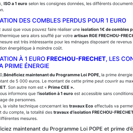
x,
ISO a 1 euro
selon les consignes données, les différents documents 
on.
LATION DES COMBLES PERDUS POUR 1 EURO
 aussi que vous pouvez faire réaliser une
isolation 1€ de combles 
 thermique sera alors soufflé par votre
artisan RGE FRECHOU-FREC
mesure est très intéressante pour les ménages disposant de revenus 
tion énergétique à moindre coût.
ATION À 1 EURO
FRECHOU-FRECHET
, LES CO
A PRIME ÉNERGIE
0,
Bénéficiez maintenant du Programme Loi POPE,
la prime énergie 
tant de 5 000 euros. Le montant de cette prime peut couvrir au m
HET
. Son autre nom est «
Prime CEE ».
ous informons que l
‘isolation à 1 euro
est accessible sans conditions
age de personnes.
, la visite technique concernant les
travaux Eco
effectués va permett
t du compte, la totalité des
travaux d’isolation
FRECHOU-FRECHE
différentes mesures.
iciez maintenant du Programme Loi POPE et prime d’én