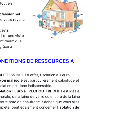
tout en
professionnel
te votre revenu
devis
i qu’une visite
lant thermique
 grâce à
ONDITIONS DE RESSOURCES À
ECHET
(65190). En effet, l’isolation à 1 euro
 ou mal isolé
est particulièrement calorifuge et
olation est donc indispensable.
olation 1 Euro
à FRECHOU-FRECHET
est idéale.
nérale, de la laine de verre ou encore de la laine
 votre note de chauffage. Sachez que vous allez
omplète, peut également concerner l’
isolation de