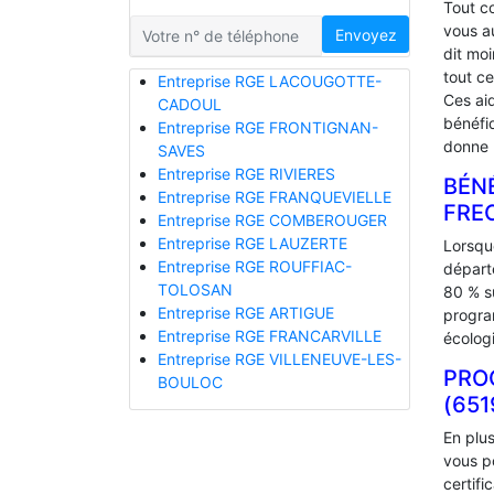
Tout 
vous a
Envoyez
dit mo
tout ce
Entreprise RGE LACOUGOTTE-
Ces ai
CADOUL
bénéfiq
Entreprise RGE FRONTIGNAN-
donne l
SAVES
Entreprise RGE RIVIERES
BÉNÉ
Entreprise RGE FRANQUEVIELLE
‎FR
Entreprise RGE COMBEROUGER
Entreprise RGE LAUZERTE
Lorsque
Entreprise RGE ROUFFIAC-
départ
TOLOSAN
80 % s
Entreprise RGE ARTIGUE
progra
Entreprise RGE FRANCARVILLE
écolog
Entreprise RGE VILLENEUVE-LES-
PRO
BOULOC
(651
En plu
vous p
certifi