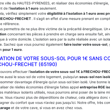
tre ville du HAUTES-PYRENEES, et réaliser des économies d’énergie, 
nt de l’
isolation à 1 euro
seulement.
ela, vérifiez simplement votre
éligibilité à l’isolation à 1 euro avec 
FRECHOU-FRECHET
. Il s’agit en effet d’une mesure prenant en comp
de référence.
us permettra de ne plus être victime de la précarité énergétique. Un
tion
concernant les pièces à prendre en charge sera ensuite fait, ains
ue à votre domicile. L’isolation sera par la suite réalisée avec un iso
ce. Sachez que vous pourrez également
faire isoler votre sous-sol
,
on
pour 1 euro
.
LATION DE VOTRE SOUS-SOL POUR 1€ SANS C
ECHOU-FRECHET (65190)
ouvons effectuer l’
isolation de votre sous-sol 1€ à FRECHOU-FR
ne aussi le sous-sol de votre logement, puisqu’un
sous-sol non isolé
onsommer davantage d’énergie qu’un sous-sol bien isolé. Une bonne is
aliser de réelles économies d’énergie faites appel
entreprise RGE is
es matériaux isolants utilisés, nous pourrons ainsi poser de la laine mi
he. Vous n’aurez plus de déperditions de chaleur, cela allégera donc
agner du confort que vous n’aviez pas jusqu’ici. Notre offre, très c
garage
et de votre cave, si vous en avez chez vous.