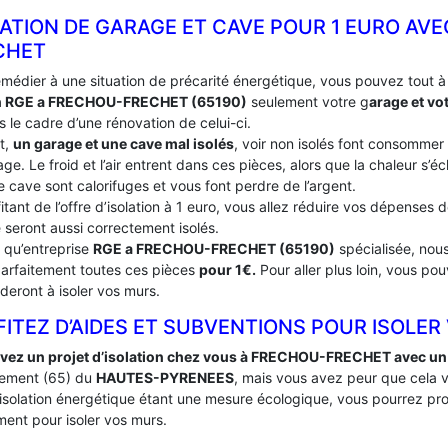
LATION DE GARAGE ET CAVE POUR 1 EURO AV
CHET
emédier à une situation de précarité énergétique, vous pouvez tout 
an RGE a FRECHOU-FRECHET (65190)
seulement votre g
arage et vo
 le cadre d’une rénovation de celui-ci.
t,
un garage et une cave mal isolés
, voir non isolés font consommer
ge. Le froid et l’air entrent dans ces pièces, alors que la chaleur s’
e cave sont calorifuges et vous font perdre de l’argent.
itant de l’offre d’isolation à 1 euro, vous allez réduire vos dépenses
 seront aussi correctement isolés.
t qu’entreprise
RGE a FRECHOU-FRECHET (65190)
spécialisée, nous
 parfaitement toutes ces pièces
pour 1€.
Pour aller plus loin, vous po
deront à isoler vos murs.
ITEZ D’AIDES ET SUBVENTIONS POUR ISOLER
vez un projet d’isolation chez vous à FRECHOU-FRECHET avec un 
ement (65) du
HAUTES-PYRENEES
, mais vous avez peur que cela 
’isolation énergétique étant une mesure écologique, vous pourrez pro
ent pour isoler vos murs.