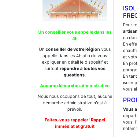
ISO
FRE
Pour r
artis
Un conseiller vous appelle dans les
ou dans
4h
En effe
Un
conseiller de votre Région
vous
chauffa
appelle dans les 4h afin de vous
et votr
expliquer en détail le dispositif et
En prof
surtout
répondre à toutes vos
garage
questions
.
En tan
isoler
Aucune démarche administrative
vous ai
Nous nous occupons de tout, aucune
PROF
démarche administrative n'est à
Vous a
prévoir.
départ
Faites-vous rappeler! Rappel
vous, l
immédiat et gratuit
notamm