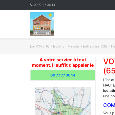
Skip
09 77 77 36 14
to
content
Loi POPE 1€
»
Isolation Maison » Entreprise RGE
»
Ha
VO
A votre service à tout
moment. Il suffit d’appeler le
(6
09 77 77 36 14
L’isola
HAUTES
isolat
une bon
COM
Vous po