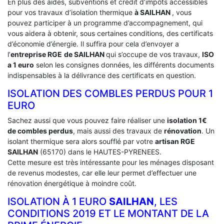
En plus des aides, subventions et crédit d’impôts accessibles
pour vos travaux d’isolation thermique
à SAILHAN
, vous
pouvez participer à un programme d’accompagnement, qui
vous aidera à obtenir, sous certaines conditions, des certificats
d’économie d’énergie. Il suffira pour cela d’envoyer a
l’
entreprise RGE
de SAILHAN
qui s’occupe de vos travaux,
ISO
a 1 euro
selon les consignes données, les différents documents
indispensables à la délivrance des certificats en question.
ISOLATION DES COMBLES PERDUS POUR 1
EURO
Sachez aussi que vous pouvez faire réaliser une
isolation 1€
de combles perdus
, mais aussi des travaux de
rénovation
. Un
isolant thermique sera alors soufflé par votre
artisan RGE
SAILHAN
(65170) dans le HAUTES-PYRENEES.
Cette mesure est très intéressante pour les ménages disposant
de revenus modestes, car elle leur permet d’effectuer une
rénovation énergétique à moindre coût.
ISOLATION À 1 EURO
SAILHAN
, LES
CONDITIONS 2019 ET LE MONTANT DE LA