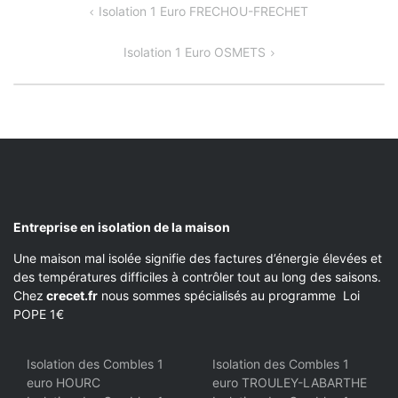
NAVIGATION
Isolation 1 Euro FRECHOU-FRECHET
DE
Isolation 1 Euro OSMETS
L’ARTICLE
Entreprise en isolation de la maison
Une maison mal isolée signifie des factures d’énergie élevées et
des températures difficiles à contrôler tout au long des saisons.
Chez
crecet.fr
nous sommes spécialisés au programme Loi
POPE 1€
Isolation des Combles 1
Isolation des Combles 1
euro HOURC
euro TROULEY-LABARTHE