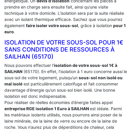
énergétique. Un
devis d’isolation
concernant les pièces à
prendre en charge sera ensuite fait, ainsi qu’une visite
technique à votre domicile. L’isolation sera par la suite réalisée
avec un isolant thermique efficace. Sachez que vous pourrez
également
faire isoler votre sous-sol
, grâce à isolation
pour 1
euro
.
ISOLATION DE VOTRE SOUS-SOL POUR 1€
SANS CONDITIONS DE RESSOURCES À
‎SAILHAN (65170)
Nous pouvons effectuer l’
isolation de votre sous-sol 1€ à
SAILHAN
(65170). En effet, l’isolation à 1 euro concerne aussi le
sous-sol de votre logement, puisqu’un
sous-sol non isolé ou
mal isolé
est particulièrement calorifuge et fait consommer
davantage d’énergie qu’un sous-sol bien isolé. Une bonne
isolation est donc indispensable.
Pour réaliser de réelles économies d’énergie faites appel
entreprise RGE isolation 1 Euro
à SAILHAN
est idéale. Parmi
les matériaux isolants utilisés, nous pourrons ainsi poser de la
laine minérale, de la laine de verre ou encore de la laine de
roche. Vous n’aurez plus de déperditions de chaleur, cela