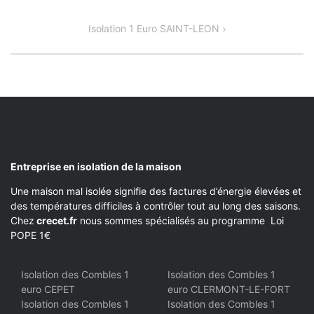
DE
Isolation 1 Euro SAINT-LEON
L’ARTICLE
Entreprise en isolation de la maison
Une maison mal isolée signifie des factures d’énergie élevées et
des températures difficiles à contrôler tout au long des saisons.
Chez
crecet.fr
nous sommes spécialisés au programme Loi
POPE 1€
Isolation des Combles 1
Isolation des Combles 1
euro CEPET
euro CLERMONT-LE-FORT
Isolation des Combles 1
Isolation des Combles 1