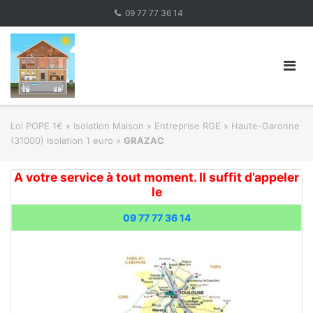
Skip
09 77 77 36 14
to
content
Loi POPE 1€
»
Isolation Maison » Entreprise RGE
»
Haute-Garonne
(31000) Isolation 1 euro
»
GRAZAC
A votre service à tout moment. Il suffit d’appeler
le
09 77 77 36 14