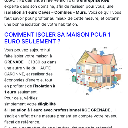
GARONNE demande l’intervention d’une
entreprise RGE
,
experte dans son domaine, afin de réaliser, pour vous, une
isolation à 1 euro Caves – Combles – Murs
. Voici ce qu’il vous
faut savoir pour profiter au mieux de cette mesure, et obtenir
une bonne isolation de votre habitation.
COMMENT ISOLER SA MAISON POUR 1
EURO SEULEMENT ?
Vous pouvez aujourd’hui
faire isoler votre maison à
GRENADE
– 31330 ou dans
une autre ville du HAUTE-
GARONNE, et réaliser des
économies d’énergie, tout
en profitant de l’
isolation à
1 euro
seulement.
Pour cela, vérifiez
simplement votre
éligibilité
à l’isolation à 1 euro avec professionnel RGE GRENADE
. Il
s’agit en effet d’une mesure prenant en compte votre revenu
fiscal de référence.
Elle vous permettra de ne plus être victime de la précarité