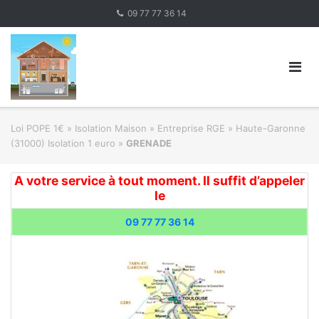
Skip
09 77 77 36 14
to
content
Loi POPE 1€
»
Isolation Maison » Entreprise RGE
»
Haute-Garonne
(31000) Isolation 1 euro
»
GRENADE
A votre service à tout moment. Il suffit d’appeler
le
09 77 77 36 14