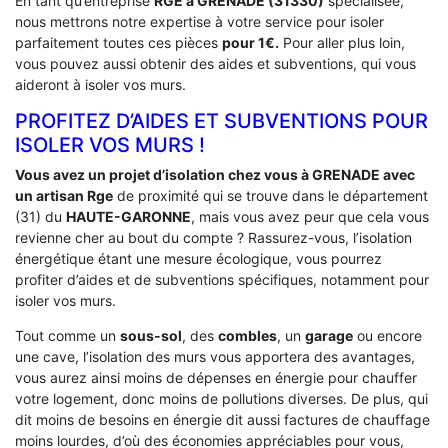
En tant qu’entreprise
RGE a GRENADE (31330)
spécialisée,
nous mettrons notre expertise à votre service pour isoler
parfaitement toutes ces pièces
pour 1€.
Pour aller plus loin,
vous pouvez aussi obtenir des aides et subventions, qui vous
aideront à isoler vos murs.
PROFITEZ D’AIDES ET SUBVENTIONS POUR
ISOLER VOS MURS !
Vous avez un projet d’isolation chez vous à GRENADE avec
un artisan Rge
de proximité qui se trouve dans le département
(31) du
HAUTE-GARONNE
, mais vous avez peur que cela vous
revienne cher au bout du compte ? Rassurez-vous, l’isolation
énergétique étant une mesure écologique, vous pourrez
profiter d’aides et de subventions spécifiques, notamment pour
isoler vos murs.
Tout comme un
sous-sol
, des
combles
, un
garage
ou encore
une cave, l’isolation des murs vous apportera des avantages,
vous aurez ainsi moins de dépenses en énergie pour chauffer
votre logement, donc moins de pollutions diverses. De plus, qui
dit moins de besoins en énergie dit aussi factures de chauffage
moins lourdes, d’où des économies appréciables pour vous,