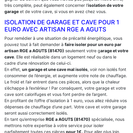
très complète, peut également concerner l’
isolation de votre
garage
et de votre cave, si vous en avez chez vous.
ISOLATION DE GARAGE ET CAVE POUR 1
EURO AVEC ARTISAN RGE A AGUTS
Pour remédier à une situation de précarité énergétique, vous
pouvez tout à fait demander à
faire isoler pour un euro par
artisan RGE a AGUTS (81470)
seulement votre g
arage et votre
cave
. Elle est réalisable dans un logement neuf ou dans le
cadre d’une rénovation de celui-ci.
En effet,
un garage et une cave mal isolés
, voir non isolés font
consommer de l’énergie, et augmente votre note de chauffage.
Le froid et l’air entrent dans ces pièces, alors que la chaleur
s’échappe à l’extérieur ! Par conséquent, votre garage et votre
cave sont calorifuges et vous font perdre de l’argent.
En profitant de l’offre d’isolation à 1 euro, vous allez réduire vos
dépenses de chauffage d’une part. Votre cave et votre garage
seront aussi correctement isolés.
En tant qu’entreprise
RGE a AGUTS (81470)
spécialisée, nous
mettrons notre expertise à votre service pour isoler
parfaitement toutes ces pièces
pour 1€.
Pour aller plus loin,