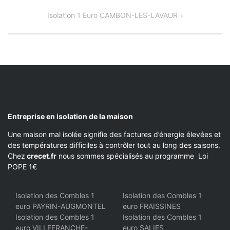
DE
Isolation 1 Euro CAMBON-LES-LAVAUR
L’ARTICLE
Entreprise en isolation de la maison
Une maison mal isolée signifie des factures d’énergie élevées et
des températures difficiles à contrôler tout au long des saisons.
Chez
crecet.fr
nous sommes spécialisés au programme Loi
POPE 1€
Isolation des Combles 1
Isolation des Combles 1
euro PAYRIN-AUGMONTEL
euro FRAISSINES
Isolation des Combles 1
Isolation des Combles 1
euro VILLEFRANCHE-
euro SALIES