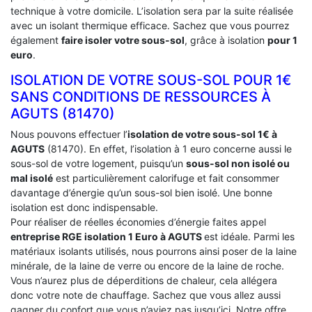
technique à votre domicile. L’isolation sera par la suite réalisée
avec un isolant thermique efficace. Sachez que vous pourrez
également
faire isoler votre sous-sol
, grâce à isolation
pour 1
euro
.
ISOLATION DE VOTRE SOUS-SOL POUR 1€
SANS CONDITIONS DE RESSOURCES À
‎AGUTS (81470)
Nous pouvons effectuer l’
isolation de votre sous-sol 1€ à
AGUTS
(81470). En effet, l’isolation à 1 euro concerne aussi le
sous-sol de votre logement, puisqu’un
sous-sol non isolé ou
mal isolé
est particulièrement calorifuge et fait consommer
davantage d’énergie qu’un sous-sol bien isolé. Une bonne
isolation est donc indispensable.
Pour réaliser de réelles économies d’énergie faites appel
entreprise RGE isolation 1 Euro
à AGUTS
est idéale. Parmi les
matériaux isolants utilisés, nous pourrons ainsi poser de la laine
minérale, de la laine de verre ou encore de la laine de roche.
Vous n’aurez plus de déperditions de chaleur, cela allégera
donc votre note de chauffage. Sachez que vous allez aussi
gagner du confort que vous n’aviez pas jusqu’ici. Notre offre,