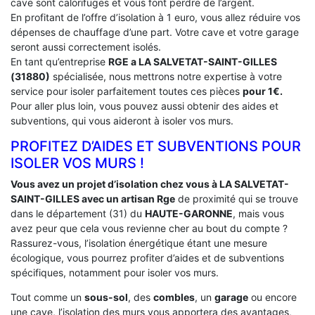
cave sont calorifuges et vous font perdre de l’argent.
En profitant de l’offre d’isolation à 1 euro, vous allez réduire vos
dépenses de chauffage d’une part. Votre cave et votre garage
seront aussi correctement isolés.
En tant qu’entreprise
RGE a LA SALVETAT-SAINT-GILLES
(31880)
spécialisée, nous mettrons notre expertise à votre
service pour isoler parfaitement toutes ces pièces
pour 1€.
Pour aller plus loin, vous pouvez aussi obtenir des aides et
subventions, qui vous aideront à isoler vos murs.
PROFITEZ D’AIDES ET SUBVENTIONS POUR
ISOLER VOS MURS !
Vous avez un projet d’isolation chez vous à LA SALVETAT-
SAINT-GILLES avec un artisan Rge
de proximité qui se trouve
dans le département (31) du
HAUTE-GARONNE
, mais vous
avez peur que cela vous revienne cher au bout du compte ?
Rassurez-vous, l’isolation énergétique étant une mesure
écologique, vous pourrez profiter d’aides et de subventions
spécifiques, notamment pour isoler vos murs.
Tout comme un
sous-sol
, des
combles
, un
garage
ou encore
une cave, l’isolation des murs vous apportera des avantages,