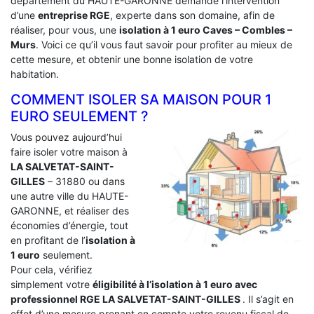
département du HAUTE-GARONNE demande l’intervention
d’une
entreprise RGE
, experte dans son domaine, afin de
réaliser, pour vous, une
isolation à 1 euro Caves – Combles –
Murs
. Voici ce qu’il vous faut savoir pour profiter au mieux de
cette mesure, et obtenir une bonne isolation de votre
habitation.
COMMENT ISOLER SA MAISON POUR 1
EURO SEULEMENT ?
Vous pouvez aujourd’hui
faire isoler votre maison à
LA SALVETAT-SAINT-
GILLES
– 31880 ou dans
une autre ville du HAUTE-
GARONNE, et réaliser des
économies d’énergie, tout
en profitant de l’
isolation à
1 euro
seulement.
Pour cela, vérifiez
simplement votre
éligibilité à l’isolation à 1 euro avec
professionnel RGE LA SALVETAT-SAINT-GILLES
. Il s’agit en
effet d’une mesure prenant en compte votre revenu fiscal de