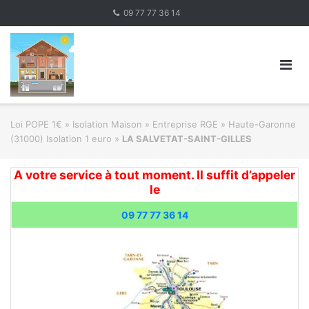
Skip
09 77 77 36 14
to
content
Loi POPE 1€
»
Isolation Maison » Entreprise RGE
»
Haute-Garonne
(31000) Isolation 1 euro
»
LA SALVETAT-SAINT-GILLES
A votre service à tout moment. Il suffit d’appeler
le
09 77 77 36 14