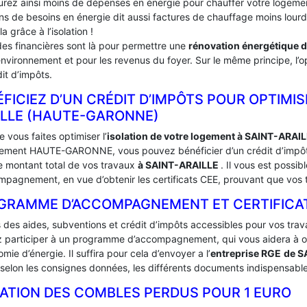
urez ainsi moins de dépenses en énergie pour chauffer votre logement
ins de besoins en énergie dit aussi factures de chauffage moins lou
la grâce à l’isolation !
des financières sont là pour permettre une
rénovation énergétique 
environnement et pour les revenus du foyer. Sur le même principe, l’op
it d’impôts.
FICIEZ D’UN CRÉDIT D’IMPÔTS POUR OPTIMISE
ILLE (HAUTE-GARONNE)
 vous faites optimiser l’
isolation de votre logement à SAINT-ARAI
ement HAUTE-GARONNE, vous pouvez bénéficier d’un crédit d’impôt. V
le montant total de vos travaux
à SAINT-ARAILLE
. Il vous est poss
mpagnement, en vue d’obtenir les certificats CEE, prouvant que vos t
GRAMME D’ACCOMPAGNEMENT ET CERTIFICATS 
s des aides, subventions et crédit d’impôts accessibles pour vos trav
 participer à un programme d’accompagnement, qui vous aidera à obte
mie d’énergie. Il suffira pour cela d’envoyer a l’
entreprise RGE
de S
selon les consignes données, les différents documents indispensables
LATION DES COMBLES PERDUS POUR 1 EURO