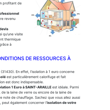
n profitant de
professionnel
tre revenu
devis
i qu’une visite
lant thermique
 grâce à
ONDITIONS DE RESSOURCES À
(31430). En effet, l’isolation à 1 euro concerne
solé
est particulièrement calorifuge et fait
ion est donc indispensable.
olation 1 Euro
à SAINT-ARAILLE
est idéale. Parmi
, de la laine de verre ou encore de la laine de
tre note de chauffage. Sachez que vous allez aussi
e, peut également concerner l’
isolation de votre