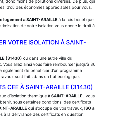
, donc moins de pollutions diverses. De plus, qui
rdes, d’où des économies appréciables pour vous,
de logement a
SAINT-ARAILLE
à la fois bénéfique
timisation de votre isolation vous donne le droit à
R VOTRE ISOLATION À ‎SAINT-
LLE (31430)
ou dans une autre ville du
ous allez ainsi vous faire rembourser jusqu’à 80
ible également de bénéficier d’un programme
ravaux sont faits dans un but écologique.
CEE À ‎SAINT-ARAILLE (31430)
aux d’isolation thermique
à SAINT-ARAILLE
, vous
nir, sous certaines conditions, des certificats
AINT-ARAILLE
qui s’occupe de vos travaux,
ISO a
 à la délivrance des certificats en question.