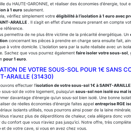
ville du HAUTE-GARONNE, et réaliser des économies d’énergie, tout e
ion à 1 euro
seulement.
ela, vérifiez simplement votre
éligibilité à l’isolation à 1 euro avec 
AINT-ARAILLE
. Il s’agit en effet d’une mesure prenant en compte vo
de référence.
us permettra de ne plus être victime de la précarité énergétique. Un
tion
concernant les pièces à prendre en charge sera ensuite fait, ains
ue à votre domicile. L’isolation sera par la suite réalisée avec un iso
ce. Sachez que vous pourrez également
faire isoler votre sous-sol
,
on
pour 1 euro
.
LATION DE VOTRE SOUS-SOL POUR 1€ SANS C
NT-ARAILLE (31430)
ouvons effectuer l’
isolation de votre sous-sol 1€ à SAINT-ARAILLE
le sous-sol de votre logement, puisqu’un
sous-sol non isolé ou mal i
mer davantage d’énergie qu’un sous-sol bien isolé. Une bonne isolat
aliser de réelles économies d’énergie faites appel
entreprise RGE is
ériaux isolants utilisés, nous pourrons ainsi poser de la laine minérale
 Vous n’aurez plus de déperditions de chaleur, cela allégera donc vo
du confort que vous n’aviez pas jusqu’ici. Notre offre, très complèt
e
et de votre cave, si vous en avez chez vous.