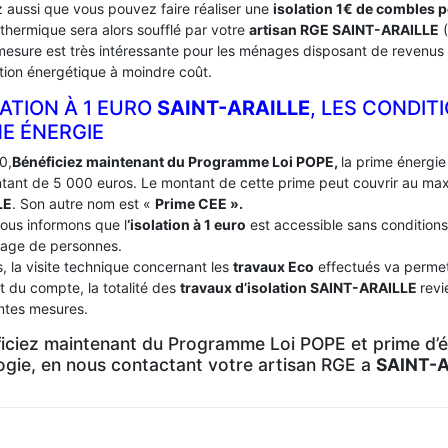
 aussi que vous pouvez faire réaliser une
isolation 1€ de combles 
 thermique sera alors soufflé par votre
artisan RGE SAINT-ARAILLE
(
mesure est très intéressante pour les ménages disposant de revenus 
tion énergétique à moindre coût.
ATION À 1 EURO
SAINT-ARAILLE
, LES CONDIT
ME ÉNERGIE
0,
Bénéficiez maintenant du Programme Loi POPE,
la prime énergie 
tant de 5 000 euros. Le montant de cette prime peut couvrir au m
LE
. Son autre nom est «
Prime CEE ».
ous informons que l
‘isolation à 1 euro
est accessible sans conditions
age de personnes.
, la visite technique concernant les
travaux Eco
effectués va permett
t du compte, la totalité des
travaux d’isolation
SAINT-ARAILLE
revi
entes mesures.
iciez maintenant du Programme Loi POPE et prime d’én
logie, en nous contactant votre artisan RGE a
SAINT-A