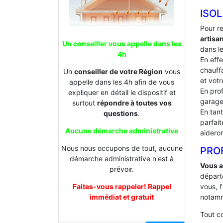
ISOL
Pour r
artisa
Un conseiller vous appelle dans les
dans le
4h
En effe
chauffa
Un
conseiller de votre Région
vous
et votr
appelle dans les 4h afin de vous
En prof
expliquer en détail le dispositif et
garage
surtout
répondre à toutes vos
En tan
questions
.
parfai
Aucune démarche administrative
aideron
Nous nous occupons de tout, aucune
PROF
démarche administrative n'est à
Vous a
prévoir.
départ
Faites-vous rappeler! Rappel
vous, l
immédiat et gratuit
notamm
Tout 