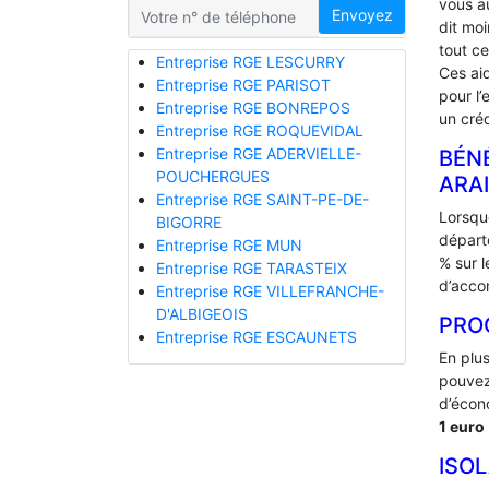
vous a
Envoyez
dit mo
tout ce
Entreprise RGE LESCURRY
Ces ai
Entreprise RGE PARISOT
pour l’
Entreprise RGE BONREPOS
un créd
Entreprise RGE ROQUEVIDAL
Entreprise RGE ADERVIELLE-
BÉNÉ
POUCHERGUES
ARA
Entreprise RGE SAINT-PE-DE-
Lorsque
BIGORRE
départ
Entreprise RGE MUN
% sur 
Entreprise RGE TARASTEIX
d’acco
Entreprise RGE VILLEFRANCHE-
D'ALBIGEOIS
PRO
Entreprise RGE ESCAUNETS
En plu
pouvez
d’écono
1 euro
ISO