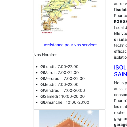
autre 
l’
isolat
Pour c
RGE S
fiscal 
Elle vo
d’isola
L’assistance pour vos services
techniq
effica
Nos Horaires
isolati
Lundi : 7:00-22:00
ISO
Mardi : 7:00-22:00
‎SAI
Mercredi : 7:00-22:00
Nous p
Jeudi : 7:00-22:00
aussi 
Vendredi : 7:00-20:00
consom
Samedi : 10:00-20:00
Pour ré
Dimanche : 10:00-20:00
les mat
roche.
gagner 
garag