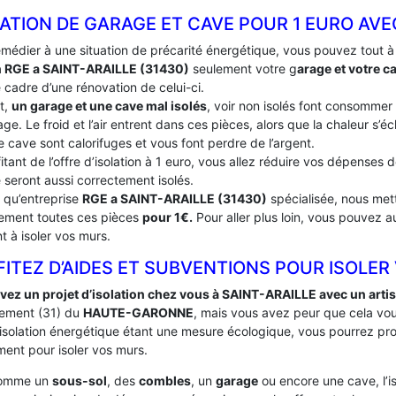
ATION DE GARAGE ET CAVE POUR 1 EURO AVE
emédier à une situation de précarité énergétique, vous pouvez tout 
n RGE a SAINT-ARAILLE (31430)
seulement votre g
arage et votre c
 cadre d’une rénovation de celui-ci.
t,
un garage et une cave mal isolés
, voir non isolés font consommer
ge. Le froid et l’air entrent dans ces pièces, alors que la chaleur s’
e cave sont calorifuges et vous font perdre de l’argent.
itant de l’offre d’isolation à 1 euro, vous allez réduire vos dépenses
 seront aussi correctement isolés.
t qu’entreprise
RGE a SAINT-ARAILLE (31430)
spécialisée, nous mett
tement toutes ces pièces
pour 1€.
Pour aller plus loin, vous pouvez a
t à isoler vos murs.
ITEZ D’AIDES ET SUBVENTIONS POUR ISOLER
vez un projet d’isolation chez vous à SAINT-ARAILLE avec un arti
ement (31) du
HAUTE-GARONNE
, mais vous avez peur que cela vo
’isolation énergétique étant une mesure écologique, vous pourrez pro
ent pour isoler vos murs.
comme un
sous-sol
, des
combles
, un
garage
ou encore une cave, l’i