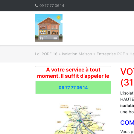
Skip
09 77 77 36 14
to
content
Loi POPE 1€
»
Isolation Maison » Entreprise RGE
»
Ha
VO
A votre service à tout
moment. Il suffit d’appeler le
(3
09 77 77 36 14
L’isola
HAUTE-
isolat
une bon
COM
Vous po