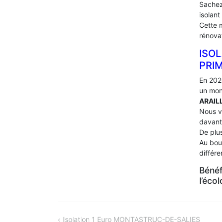
Sachez
isolant
Cette 
rénova
ISOL
PRI
En 202
un mon
ARAIL
Nous v
davant
De plus
Au bou
différ
Bénéf
l’éco
NAVIGATION
Isolation 1 Euro MONTASTRUC-DE-SALIES