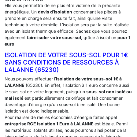
Elle vous permettra de ne plus être victime de la précarité
énergétique. Un
devis d’isolation
concernant les pièces à
prendre en charge sera ensuite fait, ainsi qu’une visite
technique à votre domicile. L’isolation sera par la suite réalisée
avec un isolant thermique efficace. Sachez que vous pourrez
également
faire isoler votre sous-sol
, grâce à isolation
pour 1
euro
.
ISOLATION DE VOTRE SOUS-SOL POUR 1€
SANS CONDITIONS DE RESSOURCES À
‎LALANNE (65230)
Nous pouvons effectuer l’
isolation de votre sous-sol 1€ à
LALANNE
(65230). En effet, l’isolation à 1 euro concerne aussi
le sous-sol de votre logement, puisqu’un
sous-sol non isolé ou
mal isolé
est particulièrement calorifuge et fait consommer
davantage d’énergie qu’un sous-sol bien isolé. Une bonne
isolation est donc indispensable.
Pour réaliser de réelles économies d’énergie faites appel
entreprise RGE isolation 1 Euro
à LALANNE
est idéale. Parmi
les matériaux isolants utilisés, nous pourrons ainsi poser de la
laine minérale, de la laine de verre ou encore de la laine de