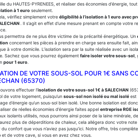
ville du HAUTES-PYRENEES, et réaliser des économies d’énergie, tout 
olation à 1 euro
seulement.
ela, vérifiez simplement votre
éligibilité à l’isolation à 1 euro avec 
SALECHAN
. Il s’agit en effet d’une mesure prenant en compte votre r
nce.
us permettra de ne plus être victime de la précarité énergétique. Un
tion
concernant les pièces à prendre en charge sera ensuite fait, ains
ue à votre domicile. L’isolation sera par la suite réalisée avec un iso
ce. Sachez que vous pourrez également
faire isoler votre sous-sol
,
on
pour 1 euro
.
LATION DE VOTRE SOUS-SOL POUR 1€ SANS C
ECHAN (65370)
ouvons effectuer l’
isolation de votre sous-sol 1€ à SALECHAN
(653
ol de votre logement, puisqu’un
sous-sol non isolé ou mal isolé
est 
age d’énergie qu’un sous-sol bien isolé. Une bonne isolation est donc
aliser de réelles économies d’énergie faites appel
entreprise RGE is
ux isolants utilisés, nous pourrons ainsi poser de la laine minérale, d
’aurez plus de déperditions de chaleur, cela allégera donc votre not
du confort que vous n’aviez pas jusqu’ici. Notre offre, très complèt
e
et de votre cave, si vous en avez chez vous.