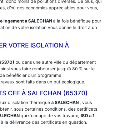
, donc moins de pollutions diverses. De plus, qui
rdes, d’où des économies appréciables pour vous,
de logement a
SALECHAN
à la fois bénéfique pour
ation de votre isolation vous donne le droit à un
ER VOTRE ISOLATION À
(65370)
ou dans une autre ville du département
insi vous faire rembourser jusqu’à 80 % sur le
t de bénéficier d’un programme
ravaux sont faits dans un but écologique.
 CEE À ‎SALECHAN (65370)
aux d’isolation thermique
à SALECHAN
, vous
nir, sous certaines conditions, des certificats
SALECHAN
qui s’occupe de vos travaux,
ISO a 1
 la délivrance des certificats en question.