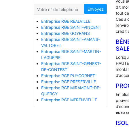
vous a
dit mo
Envoyez
tout ce
Ces ai
Entreprise RGE REALVILLE
l’envir
Entreprise RGE SAINT-VINCENT
crédit 
Entreprise RGE GOYRANS
Entreprise RGE SAINT-AMANS-
BÉNÉ
VALTORET
‎SA
Entreprise RGE SAINT-MARTIN-
Lorsque
LAGUEPIE
HAUTES
Entreprise RGE SAINT-GENEST-
montan
DE-CONTEST
d’acco
Entreprise RGE PUYCORNET
Entreprise RGE PRESERVILLE
PRO
Entreprise RGE MIRAMONT-DE-
QUERCY
En plu
Entreprise RGE MERENVIELLE
pouvez
d’écono
euro
se
ISO