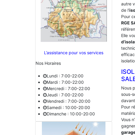
autre 
de l’
is
Pour c
RGE 
référe
Elle vo
d’isola
techniq
L’assistance pour vos services
effica
isolati
Nos Horaires
ISO
Lundi : 7:00-22:00
‎SAL
Mardi : 7:00-22:00
Nous p
Mercredi : 7:00-22:00
sous-s
Jeudi : 7:00-22:00
davant
Vendredi : 7:00-20:00
Pour ré
Samedi : 10:00-20:00
matéria
Dimanche : 10:00-20:00
Vous n
gagner 
garag