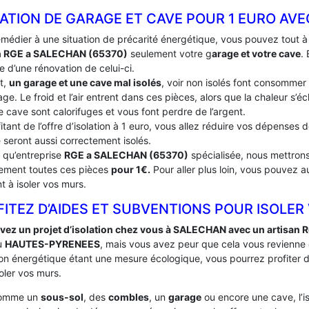
LATION DE GARAGE ET CAVE POUR 1 EURO AV
emédier à une situation de précarité énergétique, vous pouvez tout 
an RGE a SALECHAN (65370)
seulement votre g
arage et votre cave
.
e d’une rénovation de celui-ci.
t,
un garage et une cave mal isolés
, voir non isolés font consommer
ge. Le froid et l’air entrent dans ces pièces, alors que la chaleur s’
e cave sont calorifuges et vous font perdre de l’argent.
itant de l’offre d’isolation à 1 euro, vous allez réduire vos dépenses
 seront aussi correctement isolés.
t qu’entreprise
RGE a SALECHAN (65370)
spécialisée, nous mettrons 
tement toutes ces pièces
pour 1€.
Pour aller plus loin, vous pouvez a
t à isoler vos murs.
ITEZ D’AIDES ET SUBVENTIONS POUR ISOLER
vez un projet d’isolation chez vous à SALECHAN avec un artisan 
u
HAUTES-PYRENEES
, mais vous avez peur que cela vous revienne
ation énergétique étant une mesure écologique, vous pourrez profiter
oler vos murs.
comme un
sous-sol
, des
combles
, un
garage
ou encore une cave, l’i