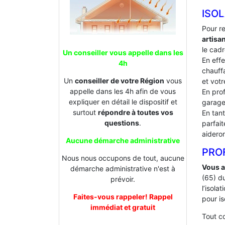
ISO
Pour r
artis
le cadr
Un conseiller vous appelle dans les
En effe
4h
chauffa
Un
conseiller de votre Région
vous
et votr
appelle dans les 4h afin de vous
En prof
expliquer en détail le dispositif et
garage
surtout
répondre à toutes vos
En tan
questions
.
parfai
aideron
Aucune démarche administrative
PROF
Nous nous occupons de tout, aucune
Vous a
démarche administrative n'est à
(65) d
prévoir.
l’isol
Faites-vous rappeler! Rappel
pour is
immédiat et gratuit
Tout 