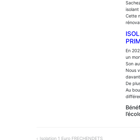
Sachez
isolant
Cette 
rénova
ISOL
PRI
En 202
un mon
Son au
Nous v
davant
De plus
Au bou
différ
Bénéf
l’éco
NAVIGATION
Isolation 1 Euro FRECHENDETS