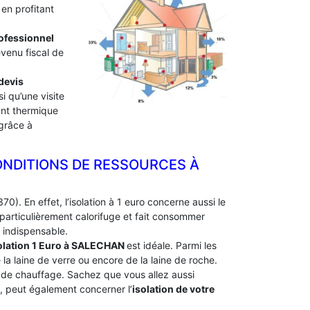
en profitant
professionnel
evenu fiscal de
devis
i qu’une visite
lant thermique
 grâce à
ONDITIONS DE RESSOURCES À
70). En effet, l’isolation à 1 euro concerne aussi le
particulièrement calorifuge et fait consommer
 indispensable.
olation 1 Euro
à SALECHAN
est idéale. Parmi les
e la laine de verre ou encore de la laine de roche.
e de chauffage. Sachez que vous allez aussi
e, peut également concerner l’
isolation de votre