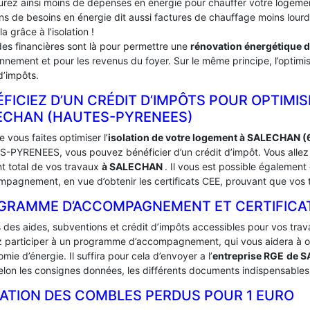
urez ainsi moins de dépenses en énergie pour chauffer votre logement
ins de besoins en énergie dit aussi factures de chauffage moins lou
la grâce à l’isolation !
des financières sont là pour permettre une
rénovation énergétique 
onnement et pour les revenus du foyer. Sur le même principe, l’optimis
d’impôts.
FICIEZ D’UN CRÉDIT D’IMPÔTS POUR OPTIMIS
LECHAN (HAUTES-PYRENEES)
 vous faites optimiser l’
isolation de votre logement à SALECHAN 
-PYRENEES, vous pouvez bénéficier d’un crédit d’impôt. Vous allez a
t total de vos travaux
à SALECHAN
. Il vous est possible égalemen
mpagnement, en vue d’obtenir les certificats CEE, prouvant que vos t
GRAMME D’ACCOMPAGNEMENT ET CERTIFICATS
s des aides, subventions et crédit d’impôts accessibles pour vos trav
 participer à un programme d’accompagnement, qui vous aidera à obte
mie d’énergie. Il suffira pour cela d’envoyer a l’
entreprise RGE
de 
lon les consignes données, les différents documents indispensables à
LATION DES COMBLES PERDUS POUR 1 EURO