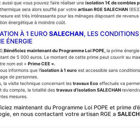
 aussi que vous pouvez faire réaliser une
isolation 1€ de combles 
 thermique sera alors soufflé par votre
artisan RGE SALECHAN
(6537
mesure est très intéressante pour les ménages disposant de revenus 
tion énergétique à moindre coût.
ATION À 1 EURO
SALECHAN
, LES CONDITIONS
ME ÉNERGIE
0,
Bénéficiez maintenant du Programme Loi POPE,
la prime énergie 
tant de 5 000 euros. Le montant de cette prime peut couvrir au m
tre nom est «
Prime CEE ».
ous informons que l
‘isolation à 1 euro
est accessible sans conditions
age de personnes.
, la visite technique concernant les
travaux Eco
effectués va permett
t du compte, la totalité des
travaux d’isolation
SALECHAN
reviendr
entes mesures.
iciez maintenant du Programme Loi POPE et prime d’én
logie, en nous contactant votre artisan RGE a
SALECH