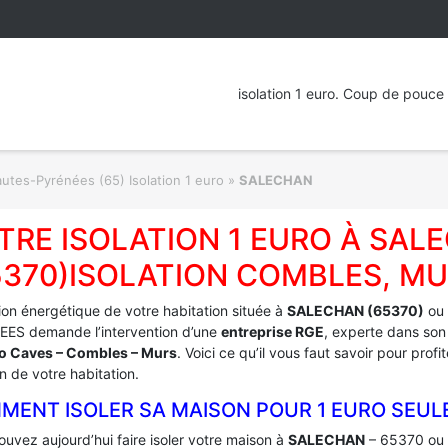
isolation 1 euro. Coup de pouce 
utes-Pyrénées (65) Isolation 1 euro
»
SALECHAN
TRE ISOLATION 1 EURO À SAL
5370)ISOLATION COMBLES, MU
tion énergétique de votre habitation située à
SALECHAN (65370)
ou 
ES demande l’intervention d’une
entreprise RGE
, experte dans son
ro Caves – Combles – Murs
. Voici ce qu’il vous faut savoir pour pro
on de votre habitation.
MENT ISOLER SA MAISON POUR 1 EURO SEUL
uvez aujourd’hui faire isoler votre maison à
SALECHAN
– 65370 ou 