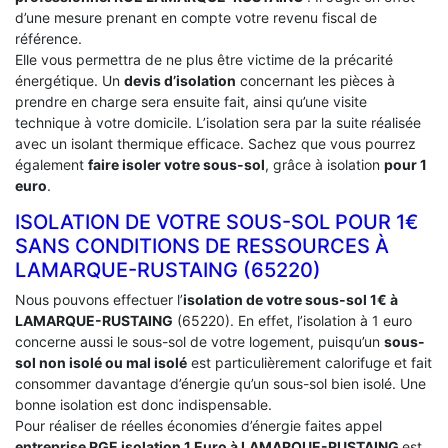
d’une mesure prenant en compte votre revenu fiscal de
référence.
Elle vous permettra de ne plus être victime de la précarité
énergétique. Un
devis d’isolation
concernant les pièces à
prendre en charge sera ensuite fait, ainsi qu’une visite
technique à votre domicile. L’isolation sera par la suite réalisée
avec un isolant thermique efficace. Sachez que vous pourrez
également
faire isoler votre sous-sol
, grâce à isolation
pour 1
euro
.
ISOLATION DE VOTRE SOUS-SOL POUR 1€
SANS CONDITIONS DE RESSOURCES À
‎LAMARQUE-RUSTAING (65220)
Nous pouvons effectuer l’
isolation de votre sous-sol 1€ à
LAMARQUE-RUSTAING
(65220). En effet, l’isolation à 1 euro
concerne aussi le sous-sol de votre logement, puisqu’un
sous-
sol non isolé ou mal isolé
est particulièrement calorifuge et fait
consommer davantage d’énergie qu’un sous-sol bien isolé. Une
bonne isolation est donc indispensable.
Pour réaliser de réelles économies d’énergie faites appel
entreprise RGE isolation 1 Euro
à LAMARQUE-RUSTAING
est