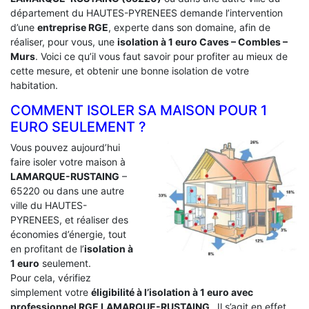
département du HAUTES-PYRENEES demande l’intervention
d’une
entreprise RGE
, experte dans son domaine, afin de
réaliser, pour vous, une
isolation à 1 euro Caves – Combles –
Murs
. Voici ce qu’il vous faut savoir pour profiter au mieux de
cette mesure, et obtenir une bonne isolation de votre
habitation.
COMMENT ISOLER SA MAISON POUR 1
EURO SEULEMENT ?
Vous pouvez aujourd’hui
faire isoler votre maison à
LAMARQUE-RUSTAING
–
65220 ou dans une autre
ville du HAUTES-
PYRENEES, et réaliser des
économies d’énergie, tout
en profitant de l’
isolation à
1 euro
seulement.
Pour cela, vérifiez
simplement votre
éligibilité à l’isolation à 1 euro avec
professionnel RGE LAMARQUE-RUSTAING
. Il s’agit en effet