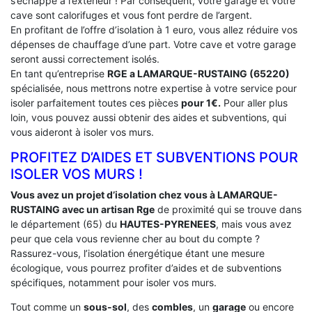
s’échappe à l’extérieur ! Par conséquent, votre garage et votre
cave sont calorifuges et vous font perdre de l’argent.
En profitant de l’offre d’isolation à 1 euro, vous allez réduire vos
dépenses de chauffage d’une part. Votre cave et votre garage
seront aussi correctement isolés.
En tant qu’entreprise
RGE a LAMARQUE-RUSTAING (65220)
spécialisée, nous mettrons notre expertise à votre service pour
isoler parfaitement toutes ces pièces
pour 1€.
Pour aller plus
loin, vous pouvez aussi obtenir des aides et subventions, qui
vous aideront à isoler vos murs.
PROFITEZ D’AIDES ET SUBVENTIONS POUR
ISOLER VOS MURS !
Vous avez un projet d’isolation chez vous à LAMARQUE-
RUSTAING avec un artisan Rge
de proximité qui se trouve dans
le département (65) du
HAUTES-PYRENEES
, mais vous avez
peur que cela vous revienne cher au bout du compte ?
Rassurez-vous, l’isolation énergétique étant une mesure
écologique, vous pourrez profiter d’aides et de subventions
spécifiques, notamment pour isoler vos murs.
Tout comme un
sous-sol
, des
combles
, un
garage
ou encore