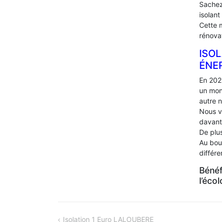
Sachez
isolant
Cette 
rénova
ISOL
ÉNE
En 202
un mon
autre 
Nous v
davant
De plus
Au bou
différ
Bénéf
l’éco
NAVIGATION
Isolation 1 Euro LALOUBERE