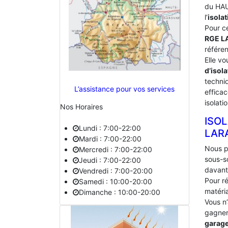
du HAU
l’
isolat
Pour c
RGE L
référe
Elle vo
d’isola
techniq
L’assistance pour vos services
effica
isolati
Nos Horaires
ISO
Lundi : 7:00-22:00
‎LAR
Mardi : 7:00-22:00
Nous p
Mercredi : 7:00-22:00
sous-s
Jeudi : 7:00-22:00
davant
Vendredi : 7:00-20:00
Pour ré
Samedi : 10:00-20:00
matéria
Dimanche : 10:00-20:00
Vous n
gagner 
garag