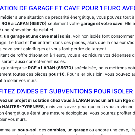
ATION DE GARAGE ET CAVE POUR 1 EURO AVE
emédier à une situation de précarité énergétique, vous pouvez tout 
n RGE a LARAN (65670)
seulement votre g
arage et votre cave
. Elle
’une rénovation de celui-ci.
t,
un garage et une cave mal isolés
, voir non isolés font consommer
ge. Le froid et l’air entrent dans ces pièces, alors que la chaleur s’
e cave sont calorifuges et vous font perdre de l’argent.
itant de l’offre d’isolation à 1 euro, vous allez réduire vos dépenses
 seront aussi correctement isolés.
t qu’entreprise
RGE a LARAN (65670)
spécialisée, nous mettrons notr
tement toutes ces pièces
pour 1€.
Pour aller plus loin, vous pouvez a
t à isoler vos murs.
ITEZ D’AIDES ET SUBVENTIONS POUR ISOLER
vez un projet d’isolation chez vous à LARAN avec un artisan Rge
de
u
HAUTES-PYRENEES
, mais vous avez peur que cela vous revienne
ation énergétique étant une mesure écologique, vous pourrez profiter
oler vos murs.
comme un
sous-sol
, des
combles
, un
garage
ou encore une cave, l’i