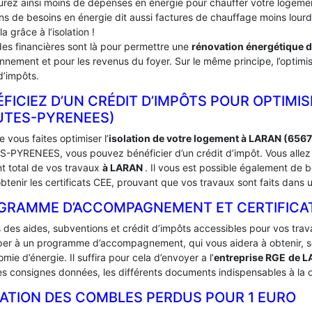
urez ainsi moins de dépenses en énergie pour chauffer votre logement
ins de besoins en énergie dit aussi factures de chauffage moins lou
la grâce à l’isolation !
des financières sont là pour permettre une
rénovation énergétique 
onnement et pour les revenus du foyer. Sur le même principe, l’optimis
d’impôts.
FICIEZ D’UN CRÉDIT D’IMPÔTS POUR OPTIMIS
UTES-PYRENEES)
 vous faites optimiser l’
isolation de votre logement à LARAN (656
-PYRENEES, vous pouvez bénéficier d’un crédit d’impôt. Vous allez a
t total de vos travaux
à LARAN
. Il vous est possible également d
btenir les certificats CEE, prouvant que vos travaux sont faits dans 
GRAMME D’ACCOMPAGNEMENT ET CERTIFICATS
s des aides, subventions et crédit d’impôts accessibles pour vos trav
iper à un programme d’accompagnement, qui vous aidera à obtenir, sou
mie d’énergie. Il suffira pour cela d’envoyer a l’
entreprise RGE
de 
es consignes données, les différents documents indispensables à la d
LATION DES COMBLES PERDUS POUR 1 EURO