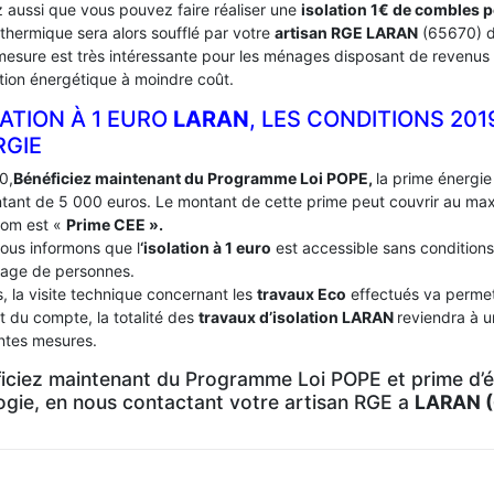
 aussi que vous pouvez faire réaliser une
isolation 1€ de combles 
 thermique sera alors soufflé par votre
artisan RGE LARAN
(65670) 
mesure est très intéressante pour les ménages disposant de revenus 
tion énergétique à moindre coût.
ATION À 1 EURO
LARAN
, LES CONDITIONS 201
RGIE
0,
Bénéficiez maintenant du Programme Loi POPE,
la prime énergie 
tant de 5 000 euros. Le montant de cette prime peut couvrir au m
nom est «
Prime CEE ».
ous informons que l
‘isolation à 1 euro
est accessible sans conditions
age de personnes.
, la visite technique concernant les
travaux Eco
effectués va permett
t du compte, la totalité des
travaux d’isolation
LARAN
reviendra à u
entes mesures.
iciez maintenant du Programme Loi POPE et prime d’én
logie, en nous contactant votre artisan RGE a
LARAN 