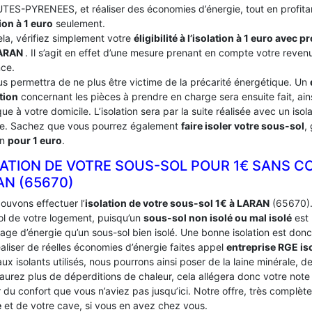
TES-PYRENEES, et réaliser des économies d’énergie, tout en profita
ion à 1 euro
seulement.
ela, vérifiez simplement votre
éligibilité à l’isolation à 1 euro avec 
ARAN
. Il s’agit en effet d’une mesure prenant en compte votre revenu
nce.
us permettra de ne plus être victime de la précarité énergétique. Un
tion
concernant les pièces à prendre en charge sera ensuite fait, ains
ue à votre domicile. L’isolation sera par la suite réalisée avec un iso
ce. Sachez que vous pourrez également
faire isoler votre sous-sol
,
on
pour 1 euro
.
LATION DE VOTRE SOUS-SOL POUR 1€ SANS C
AN (65670)
ouvons effectuer l’
isolation de votre sous-sol 1€ à LARAN
(65670). 
ol de votre logement, puisqu’un
sous-sol non isolé ou mal isolé
est 
age d’énergie qu’un sous-sol bien isolé. Une bonne isolation est donc
aliser de réelles économies d’énergie faites appel
entreprise RGE is
ux isolants utilisés, nous pourrons ainsi poser de la laine minérale, d
’aurez plus de déperditions de chaleur, cela allégera donc votre not
du confort que vous n’aviez pas jusqu’ici. Notre offre, très complèt
e
et de votre cave, si vous en avez chez vous.