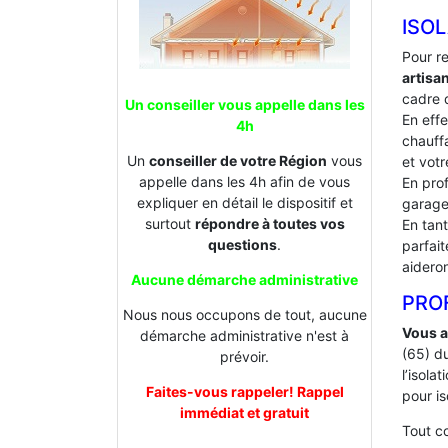
ISOL
Pour r
artisa
cadre d
Un conseiller vous appelle dans les
En effe
4h
chauffa
Un
conseiller de votre Région
vous
et votr
appelle dans les 4h afin de vous
En prof
expliquer en détail le dispositif et
garage
surtout
répondre à toutes vos
En tan
questions
.
parfai
aideron
Aucune démarche administrative
PROF
Nous nous occupons de tout, aucune
Vous a
démarche administrative n'est à
(65) d
prévoir.
l’isol
Faites-vous rappeler! Rappel
pour is
immédiat et gratuit
Tout 