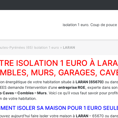
isolation 1 euro. Coup de pouce 
utes-Pyrénées (65) Isolation 1 euro
»
LARAN
TRE ISOLATION 1 EURO À LARA
MBLES, MURS, GARAGES, CAV
tion énergétique de votre habitation située à
LARAN (65670)
ou dans
ES demande l’intervention d’une
entreprise RGE
, experte dans son
ro Caves – Combles – Murs
. Voici ce qu’il vous faut savoir pour pro
on de votre habitation.
MENT ISOLER SA MAISON POUR 1 EURO SEUL
uvez aujourd’hui faire isoler votre maison à
LARAN
– 65670 ou dans 