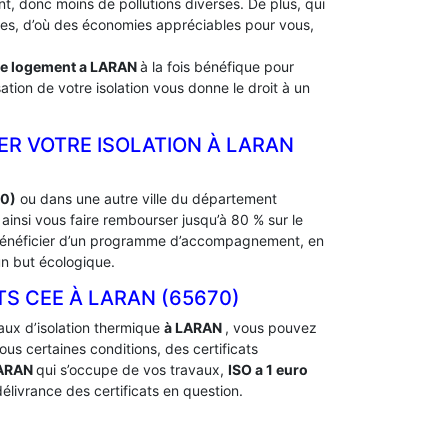
, donc moins de pollutions diverses. De plus, qui
rdes, d’où des économies appréciables pour vous,
de logement a
LARAN
à la fois bénéfique pour
ation de votre isolation vous donne le droit à un
ER VOTRE ISOLATION À ‎LARAN
70)
ou dans une autre ville du département
insi vous faire rembourser jusqu’à 80 % sur le
e bénéficier d’un programme d’accompagnement, en
un but écologique.
 CEE À ‎LARAN (65670)
aux d’isolation thermique
à LARAN
, vous pouvez
s certaines conditions, des certificats
LARAN
qui s’occupe de vos travaux,
ISO a 1 euro
élivrance des certificats en question.