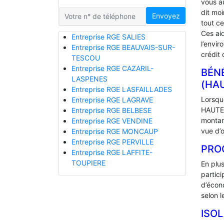
vous a
dit mo
Envoyez
tout ce
Ces ai
Entreprise RGE SALIES
l’envir
Entreprise RGE BEAUVAIS-SUR-
crédit 
TESCOU
Entreprise RGE CAZARIL-
BÉNÉ
LASPENES
(HA
Entreprise RGE LASFAILLADES
Lorsque
Entreprise RGE LAGRAVE
HAUTES
Entreprise RGE BELBESE
montan
Entreprise RGE VENDINE
vue d’o
Entreprise RGE MONCAUP
Entreprise RGE PERVILLE
PRO
Entreprise RGE LAFFITE-
TOUPIERE
En plu
partic
d’écono
selon l
ISO