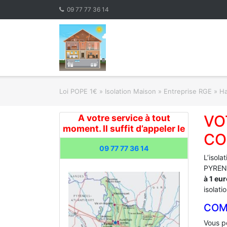
Skip
09 77 77 36 14
to
content
Loi POPE 1€
»
Isolation Maison » Entreprise RGE
»
Ha
VO
A votre service à tout
moment. Il suffit d’appeler le
CO
09 77 77 36 14
L’isola
PYRENE
à 1 eu
isolati
COM
Vous po