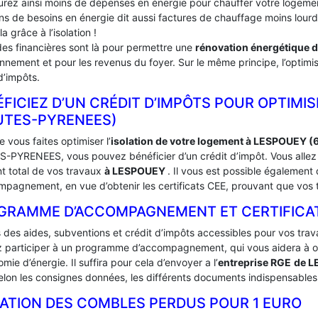
urez ainsi moins de dépenses en énergie pour chauffer votre logement
ins de besoins en énergie dit aussi factures de chauffage moins lou
la grâce à l’isolation !
des financières sont là pour permettre une
rénovation énergétique 
onnement et pour les revenus du foyer. Sur le même principe, l’optimis
d’impôts.
FICIEZ D’UN CRÉDIT D’IMPÔTS POUR OPTIMIS
UTES-PYRENEES)
 vous faites optimiser l’
isolation de votre logement à LESPOUEY (
-PYRENEES, vous pouvez bénéficier d’un crédit d’impôt. Vous allez a
t total de vos travaux
à LESPOUEY
. Il vous est possible égalemen
mpagnement, en vue d’obtenir les certificats CEE, prouvant que vos t
GRAMME D’ACCOMPAGNEMENT ET CERTIFICATS
s des aides, subventions et crédit d’impôts accessibles pour vos trav
 participer à un programme d’accompagnement, qui vous aidera à obte
mie d’énergie. Il suffira pour cela d’envoyer a l’
entreprise RGE
de 
lon les consignes données, les différents documents indispensables à
LATION DES COMBLES PERDUS POUR 1 EURO