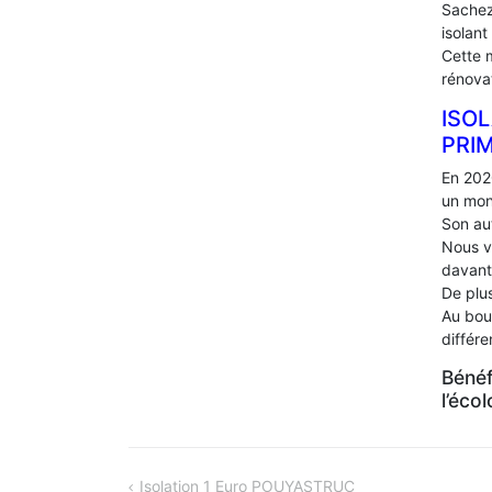
Sachez
isolant
Cette 
rénova
ISOL
PRI
En 202
un mon
Son au
Nous v
davant
De plus
Au bou
différ
Bénéf
l’éco
NAVIGATION
Isolation 1 Euro POUYASTRUC