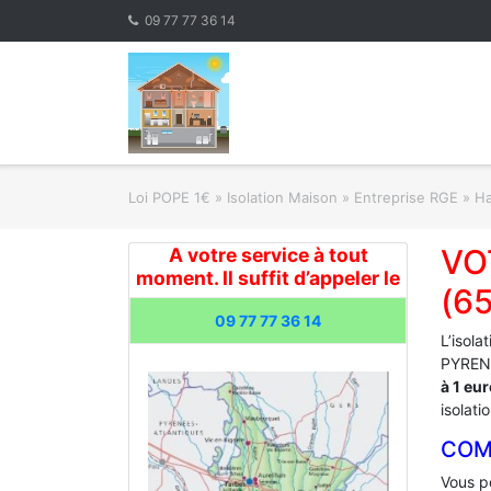
Skip
09 77 77 36 14
to
content
Loi POPE 1€
»
Isolation Maison » Entreprise RGE
»
Ha
VO
A votre service à tout
moment. Il suffit d’appeler le
(6
09 77 77 36 14
L’isola
PYRENE
à 1 eu
isolati
COM
Vous po