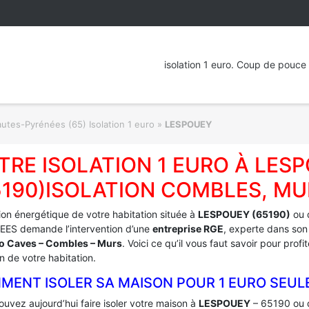
isolation 1 euro. Coup de pouce 
utes-Pyrénées (65) Isolation 1 euro
»
LESPOUEY
TRE ISOLATION 1 EURO À LES
5190)ISOLATION COMBLES, MU
tion énergétique de votre habitation située à
LESPOUEY (65190)
ou 
ES demande l’intervention d’une
entreprise RGE
, experte dans son
ro Caves – Combles – Murs
. Voici ce qu’il vous faut savoir pour pro
on de votre habitation.
MENT ISOLER SA MAISON POUR 1 EURO SEUL
uvez aujourd’hui faire isoler votre maison à
LESPOUEY
– 65190 ou 