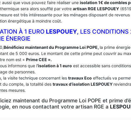
 aussi que vous pouvez faire réaliser une
isolation 1€ de combles 
 thermique sera alors soufflé par votre
artisan RGE LESPOUEY
(6519
mesure est très intéressante pour les ménages disposant de revenus 
tion énergétique à moindre coût.
ATION À 1 EURO
LESPOUEY
, LES CONDITIONS
ME ÉNERGIE
0,
Bénéficiez maintenant du Programme Loi POPE,
la prime énergie 
tant de 5 000 euros. Le montant de cette prime peut couvrir au m
tre nom est «
Prime CEE ».
ous informons que l
‘isolation à 1 euro
est accessible sans conditions
age de personnes.
, la visite technique concernant les
travaux Eco
effectués va permett
t du compte, la totalité des
travaux d’isolation
LESPOUEY
reviendra
entes mesures.
iciez maintenant du Programme Loi POPE et prime d’én
logie, en nous contactant votre artisan RGE a
LESPOU