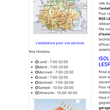
ville 
l’
isolat
Pour c
RGE L
référe
Elle vo
d’isola
techniq
L’assistance pour vos services
effica
isolati
Nos Horaires
ISO
Lundi : 7:00-22:00
‎LES
Mardi : 7:00-22:00
Nous p
Mercredi : 7:00-22:00
sous-s
Jeudi : 7:00-22:00
davant
Vendredi : 7:00-20:00
Pour ré
Samedi : 10:00-20:00
matéria
Dimanche : 10:00-20:00
Vous n
gagner 
garag