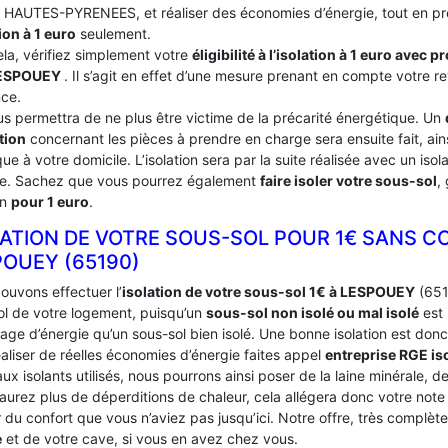
du HAUTES-PYRENEES, et réaliser des économies d’énergie, tout en pr
ion à 1 euro
seulement.
ela, vérifiez simplement votre
éligibilité à l’isolation à 1 euro avec 
ESPOUEY
. Il s’agit en effet d’une mesure prenant en compte votre r
nce.
us permettra de ne plus être victime de la précarité énergétique. Un
tion
concernant les pièces à prendre en charge sera ensuite fait, ains
ue à votre domicile. L’isolation sera par la suite réalisée avec un iso
ce. Sachez que vous pourrez également
faire isoler votre sous-sol
,
on
pour 1 euro
.
LATION DE VOTRE SOUS-SOL POUR 1€ SANS C
POUEY (65190)
ouvons effectuer l’
isolation de votre sous-sol 1€ à LESPOUEY
(6519
ol de votre logement, puisqu’un
sous-sol non isolé ou mal isolé
est 
age d’énergie qu’un sous-sol bien isolé. Une bonne isolation est donc
aliser de réelles économies d’énergie faites appel
entreprise RGE is
ux isolants utilisés, nous pourrons ainsi poser de la laine minérale, d
’aurez plus de déperditions de chaleur, cela allégera donc votre not
du confort que vous n’aviez pas jusqu’ici. Notre offre, très complèt
e
et de votre cave, si vous en avez chez vous.