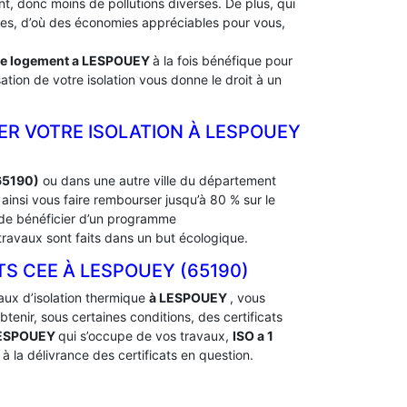
, donc moins de pollutions diverses. De plus, qui
rdes, d’où des économies appréciables pour vous,
de logement a
LESPOUEY
à la fois bénéfique pour
ation de votre isolation vous donne le droit à un
ER VOTRE ISOLATION À ‎LESPOUEY
65190)
ou dans une autre ville du département
insi vous faire rembourser jusqu’à 80 % sur le
t de bénéficier d’un programme
ravaux sont faits dans un but écologique.
 CEE À ‎LESPOUEY (65190)
aux d’isolation thermique
à LESPOUEY
, vous
nir, sous certaines conditions, des certificats
LESPOUEY
qui s’occupe de vos travaux,
ISO a 1
 la délivrance des certificats en question.