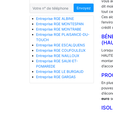
vous a
dit mo
Envoyez
tout ce
Ces ai
Entreprise RGE ALBINE
l’envir
Entreprise RGE MONTESPAN
crédit 
Entreprise RGE MONTRABE
Entreprise RGE PLAISANCE-DU-
BÉNÉ
TOUCH
(HA
Entreprise RGE ESCALQUENS
Lorsque
Entreprise RGE COUFOULEUX
HAUTES
Entreprise RGE NAILLOUX
montan
Entreprise RGE SAUX-ET-
d’acco
POMAREDE
Entreprise RGE LE BURGAUD
PRO
Entreprise RGE GARGAS
En plu
pouvez
d’écono
euro
se
ISO