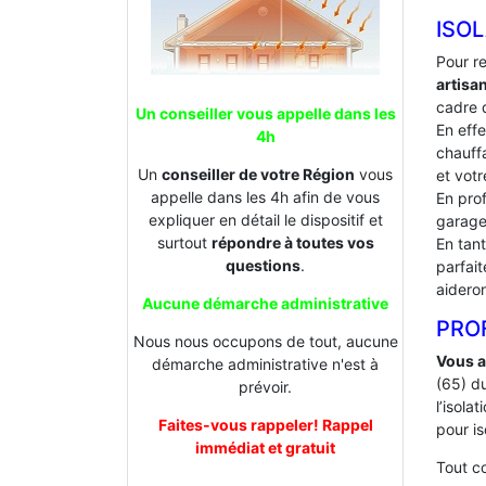
ISOL
Pour r
artisa
cadre d
Un conseiller vous appelle dans les
En effe
4h
chauffa
Un
conseiller de votre Région
vous
et votr
appelle dans les 4h afin de vous
En prof
expliquer en détail le dispositif et
garage
surtout
répondre à toutes vos
En tan
questions
.
parfai
aideron
Aucune démarche administrative
PROF
Nous nous occupons de tout, aucune
Vous a
démarche administrative n'est à
(65) d
prévoir.
l’isol
Faites-vous rappeler! Rappel
pour is
immédiat et gratuit
Tout 