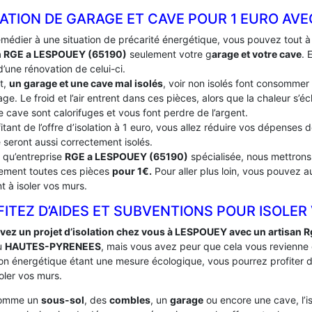
ATION DE GARAGE ET CAVE POUR 1 EURO AV
emédier à une situation de précarité énergétique, vous pouvez tout 
n RGE a LESPOUEY (65190)
seulement votre g
arage et votre cave
. 
’une rénovation de celui-ci.
t,
un garage et une cave mal isolés
, voir non isolés font consommer
ge. Le froid et l’air entrent dans ces pièces, alors que la chaleur s’
e cave sont calorifuges et vous font perdre de l’argent.
itant de l’offre d’isolation à 1 euro, vous allez réduire vos dépenses
 seront aussi correctement isolés.
t qu’entreprise
RGE a LESPOUEY (65190)
spécialisée, nous mettrons 
tement toutes ces pièces
pour 1€.
Pour aller plus loin, vous pouvez a
t à isoler vos murs.
ITEZ D’AIDES ET SUBVENTIONS POUR ISOLER
vez un projet d’isolation chez vous à LESPOUEY avec un artisan R
u
HAUTES-PYRENEES
, mais vous avez peur que cela vous revienne
ation énergétique étant une mesure écologique, vous pourrez profiter
oler vos murs.
comme un
sous-sol
, des
combles
, un
garage
ou encore une cave, l’i