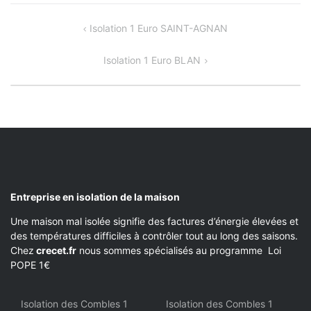
NAVIGATION
Isolation 1 Euro SAINT-AGNAN
DE
Isolation 1 Euro BLAN
L’ARTICLE
Entreprise en isolation de la maison
Une maison mal isolée signifie des factures d’énergie élevées et
des températures difficiles à contrôler tout au long des saisons.
Chez
crecet.fr
nous sommes spécialisés au programme Loi
POPE 1€
Isolation des Combles 1
Isolation des Combles 1