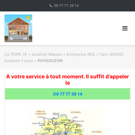
Skip
09 77 77 36 14
to
content
Loi POPE 1€
»
Isolation Maison » Entreprise RGE
»
Tarn (81000)
Isolation 1 euro
»
PUYGOUZON
A votre service à tout moment. Il suffit d’appeler
le
09 77 77 36 14