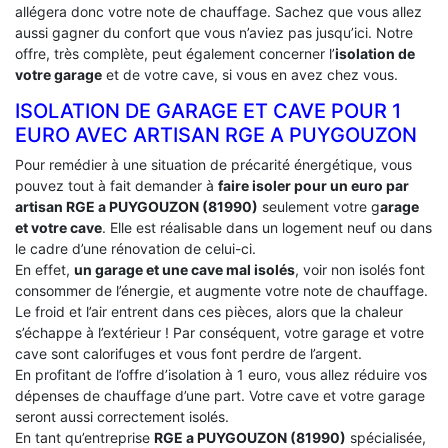
allégera donc votre note de chauffage. Sachez que vous allez
aussi gagner du confort que vous n’aviez pas jusqu’ici. Notre
offre, très complète, peut également concerner l’
isolation de
votre garage
et de votre cave, si vous en avez chez vous.
ISOLATION DE GARAGE ET CAVE POUR 1
EURO AVEC ARTISAN RGE A PUYGOUZON
Pour remédier à une situation de précarité énergétique, vous
pouvez tout à fait demander à
faire isoler pour un euro par
artisan RGE a PUYGOUZON (81990)
seulement votre g
arage
et votre cave
. Elle est réalisable dans un logement neuf ou dans
le cadre d’une rénovation de celui-ci.
En effet,
un garage et une cave mal isolés
, voir non isolés font
consommer de l’énergie, et augmente votre note de chauffage.
Le froid et l’air entrent dans ces pièces, alors que la chaleur
s’échappe à l’extérieur ! Par conséquent, votre garage et votre
cave sont calorifuges et vous font perdre de l’argent.
En profitant de l’offre d’isolation à 1 euro, vous allez réduire vos
dépenses de chauffage d’une part. Votre cave et votre garage
seront aussi correctement isolés.
En tant qu’entreprise
RGE a PUYGOUZON (81990)
spécialisée,