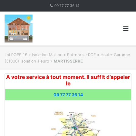
Skip
09 77 77 36 14
to
content
Loi POPE 1€
»
Isolation Maison » Entreprise RGE
»
Haute-Garonne
(31000) Isolation 1 euro
»
MARTISSERRE
A votre service à tout moment. Il suffit d’appeler
le
09 77 77 36 14