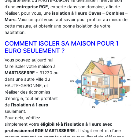
département du HAUTE-GARONNE demande l’intervention
d’une
entreprise RGE
, experte dans son domaine, afin de
réaliser, pour vous, une
isolation à 1 euro Caves – Combles –
Murs
. Voici ce qu’il vous faut savoir pour profiter au mieux de
cette mesure, et obtenir une bonne isolation de votre
habitation.
COMMENT ISOLER SA MAISON POUR 1
EURO SEULEMENT ?
Vous pouvez aujourd’hui
faire isoler votre maison à
MARTISSERRE
– 31230 ou
dans une autre ville du
HAUTE-GARONNE, et
réaliser des économies
d’énergie, tout en profitant
de l’
isolation à 1 euro
seulement.
Pour cela, vérifiez
simplement votre
éligibilité à l’isolation à 1 euro avec
professionnel RGE MARTISSERRE
. Il s’agit en effet d’une
mesure prenant en compte votre revenu fiscal de référence.