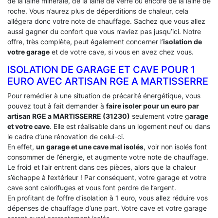
de la laine minérale, de la laine de verre ou encore de la laine de
roche. Vous n’aurez plus de déperditions de chaleur, cela
allégera donc votre note de chauffage. Sachez que vous allez
aussi gagner du confort que vous n’aviez pas jusqu’ici. Notre
offre, très complète, peut également concerner l’
isolation de
votre garage
et de votre cave, si vous en avez chez vous.
ISOLATION DE GARAGE ET CAVE POUR 1
EURO AVEC ARTISAN RGE A MARTISSERRE
Pour remédier à une situation de précarité énergétique, vous
pouvez tout à fait demander à
faire isoler pour un euro par
artisan RGE a MARTISSERRE (31230)
seulement votre g
arage
et votre cave
. Elle est réalisable dans un logement neuf ou dans
le cadre d’une rénovation de celui-ci.
En effet,
un garage et une cave mal isolés
, voir non isolés font
consommer de l’énergie, et augmente votre note de chauffage.
Le froid et l’air entrent dans ces pièces, alors que la chaleur
s’échappe à l’extérieur ! Par conséquent, votre garage et votre
cave sont calorifuges et vous font perdre de l’argent.
En profitant de l’offre d’isolation à 1 euro, vous allez réduire vos
dépenses de chauffage d’une part. Votre cave et votre garage