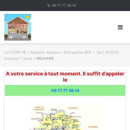
Skip
09 77 77 36 14
to
content
Loi POPE 1€
»
Isolation Maison » Entreprise RGE
»
Tarn (81000)
Isolation 1 euro
»
MILHARS
A votre service à tout moment. Il suffit d’appeler
le
09 77 77 36 14