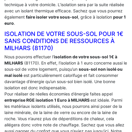
technique à votre domicile. L’isolation sera par la suite réalisée
avec un isolant thermique efficace. Sachez que vous pourrez
également
faire isoler votre sous-sol
, grâce à isolation
pour 1
euro
.
ISOLATION DE VOTRE SOUS-SOL POUR 1€
SANS CONDITIONS DE RESSOURCES À
‎MILHARS (81170)
Nous pouvons effectuer l’
isolation de votre sous-sol 1€ à
MILHARS
(81170). En effet, l’isolation à 1 euro concerne aussi le
sous-sol de votre logement, puisqu’un
sous-sol non isolé ou
mal isolé
est particulièrement calorifuge et fait consommer
davantage d’énergie qu’un sous-sol bien isolé. Une bonne
isolation est donc indispensable.
Pour réaliser de réelles économies d’énergie faites appel
entreprise RGE isolation 1 Euro
à MILHARS
est idéale. Parmi
les matériaux isolants utilisés, nous pourrons ainsi poser de la
laine minérale, de la laine de verre ou encore de la laine de
roche. Vous n’aurez plus de déperditions de chaleur, cela
allégera donc votre note de chauffage. Sachez que vous allez
aussi gagner du confort que vous n’aviez pas jusqu’ici. Notre