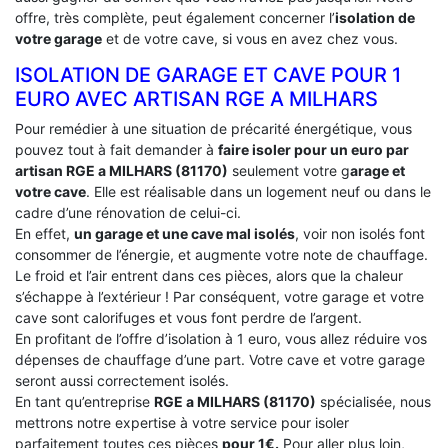
offre, très complète, peut également concerner l’
isolation de
votre garage
et de votre cave, si vous en avez chez vous.
ISOLATION DE GARAGE ET CAVE POUR 1
EURO AVEC ARTISAN RGE A MILHARS
Pour remédier à une situation de précarité énergétique, vous
pouvez tout à fait demander à
faire isoler pour un euro par
artisan RGE a MILHARS (81170)
seulement votre g
arage et
votre cave
. Elle est réalisable dans un logement neuf ou dans le
cadre d’une rénovation de celui-ci.
En effet,
un garage et une cave mal isolés
, voir non isolés font
consommer de l’énergie, et augmente votre note de chauffage.
Le froid et l’air entrent dans ces pièces, alors que la chaleur
s’échappe à l’extérieur ! Par conséquent, votre garage et votre
cave sont calorifuges et vous font perdre de l’argent.
En profitant de l’offre d’isolation à 1 euro, vous allez réduire vos
dépenses de chauffage d’une part. Votre cave et votre garage
seront aussi correctement isolés.
En tant qu’entreprise
RGE a MILHARS (81170)
spécialisée, nous
mettrons notre expertise à votre service pour isoler
parfaitement toutes ces pièces
pour 1€.
Pour aller plus loin,