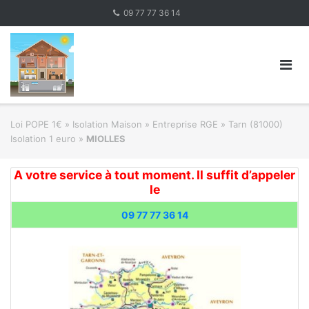
Skip
09 77 77 36 14
to
content
Loi POPE 1€
»
Isolation Maison » Entreprise RGE
»
Tarn (81000)
Isolation 1 euro
»
MIOLLES
A votre service à tout moment. Il suffit d’appeler
le
09 77 77 36 14