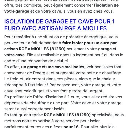
offre, très complète, peut également concerner l’
isolation de
votre garage
et de votre cave, si vous en avez chez vous.
ISOLATION DE GARAGE ET CAVE POUR 1
EURO AVEC ARTISAN RGE A MIOLLES
Pour remédier à une situation de précarité énergétique, vous
pouvez tout à fait demander à
faire isoler pour un euro par
artisan RGE a MIOLLES (81250)
seulement votre g
arage et
votre cave
. Elle est réalisable dans un logement neuf ou dans le
cadre d’une rénovation de celui-ci.
En effet,
un garage et une cave mal isolés
, voir non isolés font
consommer de l’énergie, et augmente votre note de chauffage.
Le froid et l’air entrent dans ces pièces, alors que la chaleur
s’échappe à l’extérieur ! Par conséquent, votre garage et votre
cave sont calorifuges et vous font perdre de l’argent.
En profitant de l’offre d’isolation à 1 euro, vous allez réduire vos
dépenses de chauffage d’une part. Votre cave et votre garage
seront aussi correctement isolés.
En tant qu’entreprise
RGE a MIOLLES (81250)
spécialisée, nous
mettrons notre expertise à votre service pour isoler
parfaitement toutes ces pièces
pour 1€.
Pour aller plus loin,