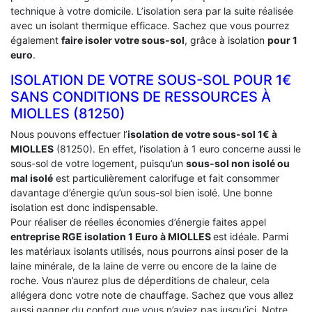
technique à votre domicile. L’isolation sera par la suite réalisée
avec un isolant thermique efficace. Sachez que vous pourrez
également
faire isoler votre sous-sol
, grâce à isolation
pour 1
euro
.
ISOLATION DE VOTRE SOUS-SOL POUR 1€
SANS CONDITIONS DE RESSOURCES À
‎MIOLLES (81250)
Nous pouvons effectuer l’
isolation de votre sous-sol 1€ à
MIOLLES
(81250). En effet, l’isolation à 1 euro concerne aussi le
sous-sol de votre logement, puisqu’un
sous-sol non isolé ou
mal isolé
est particulièrement calorifuge et fait consommer
davantage d’énergie qu’un sous-sol bien isolé. Une bonne
isolation est donc indispensable.
Pour réaliser de réelles économies d’énergie faites appel
entreprise RGE isolation 1 Euro
à MIOLLES
est idéale. Parmi
les matériaux isolants utilisés, nous pourrons ainsi poser de la
laine minérale, de la laine de verre ou encore de la laine de
roche. Vous n’aurez plus de déperditions de chaleur, cela
allégera donc votre note de chauffage. Sachez que vous allez
aussi gagner du confort que vous n’aviez pas jusqu’ici. Notre