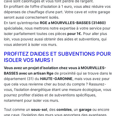
cave sont calorifuges et vous font perdre de l’argent.
En profitant de l’offre d’isolation à 1 euro, vous allez réduire vos
dépenses de chauffage d’une part. Votre cave et votre garage
seront aussi correctement isolés.
En tant qu’entreprise
RGE a MOURVILLES-BASSES (31460)
spécialisée, nous mettrons notre expertise à votre service pour
isoler parfaitement toutes ces pièces
pour 1€.
Pour aller plus
loin, vous pouvez aussi obtenir des aides et subventions, qui
vous aideront à isoler vos murs.
PROFITEZ D’AIDES ET SUBVENTIONS POUR
ISOLER VOS MURS !
Vous avez un projet d’isolation chez vous à MOURVILLES-
BASSES avec un artisan Rge
de proximité qui se trouve dans le
département (31) du
HAUTE-GARONNE
, mais vous avez peur
que cela vous revienne cher au bout du compte ? Rassurez-
vous, l’isolation énergétique étant une mesure écologique, vous
pourrez profiter d’aides et de subventions spécifiques,
notamment pour isoler vos murs.
Tout comme un
sous-sol
, des
combles
, un
garage
ou encore
une cave, l’isolation des murs vous apportera des avantages,