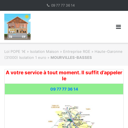
Skip
09 77 77 36 14
to
content
Loi POPE 1€
»
Isolation Maison » Entreprise RGE
»
Haute-Garonne
(31000) Isolation 1 euro
»
MOURVILLES-BASSES
A votre service à tout moment. Il suffit d’appeler
le
09 77 77 36 14