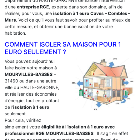
département du HAUTE-GARONNE demande l’intervention
d’une
entreprise RGE
, experte dans son domaine, afin de
réaliser, pour vous, une
isolation à 1 euro Caves – Combles –
Murs
. Voici ce qu’il vous faut savoir pour profiter au mieux de
cette mesure, et obtenir une bonne isolation de votre
habitation.
COMMENT ISOLER SA MAISON POUR 1
EURO SEULEMENT ?
Vous pouvez aujourd’hui
faire isoler votre maison à
MOURVILLES-BASSES
–
31460 ou dans une autre
ville du HAUTE-GARONNE,
et réaliser des économies
d’énergie, tout en profitant
de l’
isolation à 1 euro
seulement.
Pour cela, vérifiez
simplement votre
éligibilité à l’isolation à 1 euro avec
professionnel RGE MOURVILLES-BASSES
. Il s’agit en effet
d’une mesure prenant en compte votre revenu fiscal de