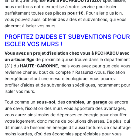
En tant qu’entreprise
RGE a PECHABOU (31320)
spécialisée,
nous mettrons notre expertise à votre service pour isoler
parfaitement toutes ces pièces
pour 1€.
Pour aller plus loin,
vous pouvez aussi obtenir des aides et subventions, qui vous
aideront à isoler vos murs.
PROFITEZ D’AIDES ET SUBVENTIONS POUR
ISOLER VOS MURS !
Vous avez un projet d’isolation chez vous à PECHABOU avec
un artisan Rge
de proximité qui se trouve dans le département
(31) du
HAUTE-GARONNE
, mais vous avez peur que cela vous
revienne cher au bout du compte ? Rassurez-vous, l’isolation
énergétique étant une mesure écologique, vous pourrez
profiter d’aides et de subventions spécifiques, notamment pour
isoler vos murs.
Tout comme un
sous-sol
, des
combles
, un
garage
ou encore
une cave, l’isolation des murs vous apportera des avantages,
vous aurez ainsi moins de dépenses en énergie pour chauffer
votre logement, donc moins de pollutions diverses. De plus, qui
dit moins de besoins en énergie dit aussi factures de chauffage
moins lourdes, d’où des économies appréciables pour vous,