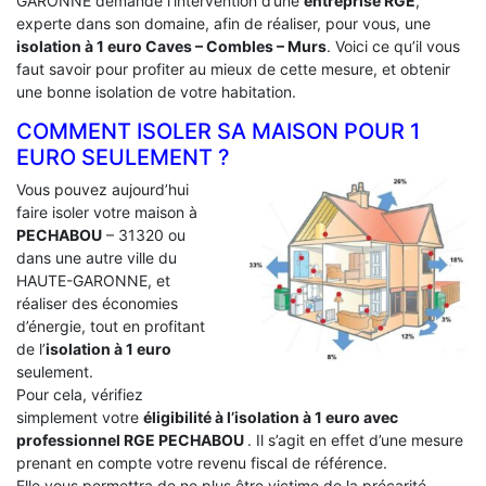
GARONNE demande l’intervention d’une
entreprise RGE
,
experte dans son domaine, afin de réaliser, pour vous, une
isolation à 1 euro Caves – Combles – Murs
. Voici ce qu’il vous
faut savoir pour profiter au mieux de cette mesure, et obtenir
une bonne isolation de votre habitation.
COMMENT ISOLER SA MAISON POUR 1
EURO SEULEMENT ?
Vous pouvez aujourd’hui
faire isoler votre maison à
PECHABOU
– 31320 ou
dans une autre ville du
HAUTE-GARONNE, et
réaliser des économies
d’énergie, tout en profitant
de l’
isolation à 1 euro
seulement.
Pour cela, vérifiez
simplement votre
éligibilité à l’isolation à 1 euro avec
professionnel RGE PECHABOU
. Il s’agit en effet d’une mesure
prenant en compte votre revenu fiscal de référence.
Elle vous permettra de ne plus être victime de la précarité