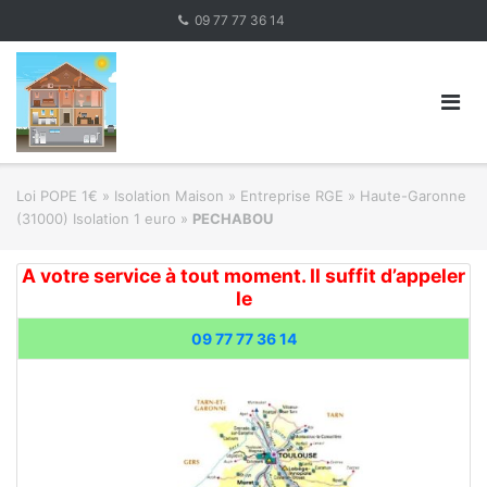
Skip
09 77 77 36 14
to
content
Loi POPE 1€
»
Isolation Maison » Entreprise RGE
»
Haute-Garonne
(31000) Isolation 1 euro
»
PECHABOU
A votre service à tout moment. Il suffit d’appeler
le
09 77 77 36 14