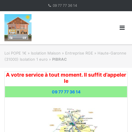
Skip
09 77 77 36 14
to
content
Loi POPE 1€
»
Isolation Maison » Entreprise RGE
»
Haute-Garonne
(31000) Isolation 1 euro
»
PIBRAC
A votre service à tout moment. Il suffit d’appeler
le
09 77 77 36 14