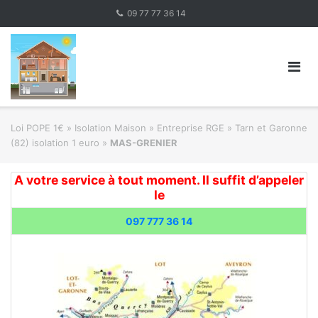
Skip
09 77 77 36 14
to
content
Loi POPE 1€
»
Isolation Maison » Entreprise RGE
»
Tarn et Garonne
(82) isolation 1 euro
»
MAS-GRENIER
A votre service à tout moment. Il suffit d’appeler
le
097 777 36 14