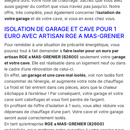
allégera donc votre note de chauffage. Sachez que vous allez
aussi gagner du confort que vous n’aviez pas jusqu’ici. Notre
offre, très complète, peut également concerner l’
isolation de
votre garage
et de votre cave, si vous en avez chez vous.
ISOLATION DE GARAGE ET CAVE POUR 1
EURO AVEC ARTISAN RGE A MAS-GRENIER
Pour remédier à une situation de précarité énergétique, vous
pouvez tout à fait demander à
faire isoler pour un euro par
artisan RGE a MAS-GRENIER (82600)
seulement votre g
arage
et votre cave
. Elle est réalisable dans un logement neuf ou dans
le cadre d’une rénovation de celui-ci.
En effet,
un garage et une cave mal isolés
, voir non isolés font
consommer de l’énergie, et augmente votre note de chauffage.
Le froid et l’air entrent dans ces pièces, alors que la chaleur
s’échappe à l’extérieur ! Par conséquent, votre garage et votre
cave sont calorifuges et vous font perdre de l’argent.
En profitant de l’offre d’isolation à 1 euro, vous allez réduire vos
dépenses de chauffage d’une part. Votre cave et votre garage
seront aussi correctement isolés.
En tant qu’entreprise
RGE a MAS-GRENIER (82600)
spécialisée, nous mettrons notre expertise à votre service pour