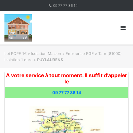
Skip
09 77 77 36 14
to
content
Loi POPE 1€
»
Isolation Maison » Entreprise RGE
»
Tarn (81000)
Isolation 1 euro
»
PUYLAURENS
A votre service à tout moment. Il suffit d’appeler
le
09 77 77 36 14