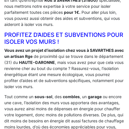
En tant qu’entreprise
RGE a SAVARTHES (31800)
spécialisée,
nous mettrons notre expertise à votre service pour isoler
parfaitement toutes ces pièces
pour 1€.
Pour aller plus loin,
vous pouvez aussi obtenir des aides et subventions, qui vous
aideront à isoler vos murs.
PROFITEZ D’AIDES ET SUBVENTIONS POUR
ISOLER VOS MURS !
Vous avez un projet d’isolation chez vous à SAVARTHES avec
un artisan Rge
de proximité qui se trouve dans le département
(31) du
HAUTE-GARONNE
, mais vous avez peur que cela vous
revienne cher au bout du compte ? Rassurez-vous, l’isolation
énergétique étant une mesure écologique, vous pourrez
profiter d’aides et de subventions spécifiques, notamment pour
isoler vos murs.
Tout comme un
sous-sol
, des
combles
, un
garage
ou encore
une cave, l’isolation des murs vous apportera des avantages,
vous aurez ainsi moins de dépenses en énergie pour chauffer
votre logement, donc moins de pollutions diverses. De plus, qui
dit moins de besoins en énergie dit aussi factures de chauffage
moins lourdes, d’où des économies appréciables pour vous,