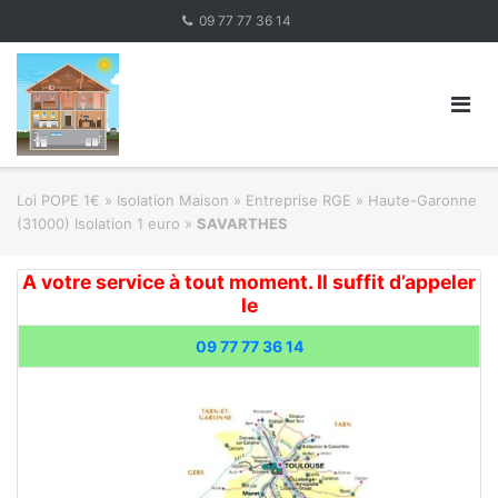
Skip
09 77 77 36 14
to
content
Loi POPE 1€
»
Isolation Maison » Entreprise RGE
»
Haute-Garonne
(31000) Isolation 1 euro
»
SAVARTHES
A votre service à tout moment. Il suffit d’appeler
le
09 77 77 36 14