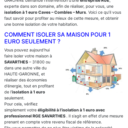
GARONNE demande l’intervention d’une
entreprise RGE
,
experte dans son domaine, afin de réaliser, pour vous, une
isolation à 1 euro Caves – Combles – Murs
. Voici ce qu’il vous
faut savoir pour profiter au mieux de cette mesure, et obtenir
une bonne isolation de votre habitation.
COMMENT ISOLER SA MAISON POUR 1
EURO SEULEMENT ?
Vous pouvez aujourd’hui
faire isoler votre maison à
SAVARTHES
– 31800 ou
dans une autre ville du
HAUTE-GARONNE, et
réaliser des économies
d’énergie, tout en profitant
de l’
isolation à 1 euro
seulement.
Pour cela, vérifiez
simplement votre
éligibilité à l’isolation à 1 euro avec
professionnel RGE SAVARTHES
. Il s’agit en effet d’une mesure
prenant en compte votre revenu fiscal de référence.
Elle vous permettra de ne plus être victime de la précarité