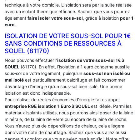
technique à votre domicile. L’isolation sera par la suite réalisée
avec un isolant thermique efficace. Sachez que vous pourrez
également
faire isoler votre sous-sol
, grâce à isolation
pour 1
euro
.
ISOLATION DE VOTRE SOUS-SOL POUR 1€
SANS CONDITIONS DE RESSOURCES À
‎SOUEL (81170)
Nous pouvons effectuer l’
isolation de votre sous-sol 1€ à
SOUEL
(81170). En effet, l’isolation à 1 euro concerne aussi le
sous-sol de votre logement, puisqu’un
sous-sol non isolé ou
mal isolé
est particulièrement calorifuge et fait consommer
davantage d’énergie qu’un sous-sol bien isolé. Une bonne
isolation est donc indispensable.
Pour réaliser de réelles économies d’énergie faites appel
entreprise RGE isolation 1 Euro
à SOUEL
est idéale. Parmi les
matériaux isolants utilisés, nous pourrons ainsi poser de la laine
minérale, de la laine de verre ou encore de la laine de roche.
Vous n’aurez plus de déperditions de chaleur, cela allégera
donc votre note de chauffage. Sachez que vous allez aussi
gagner du confort que vous n’aviez pas jusqu’ici. Notre offre,