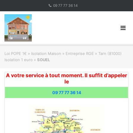
Skip
09 77 77 36 14
to
content
Loi POPE 1€
»
Isolation Maison » Entreprise RGE
»
Tarn (81000)
Isolation 1 euro
»
SOUEL
A votre service à tout moment. Il suffit d’appeler
le
09 77 77 36 14