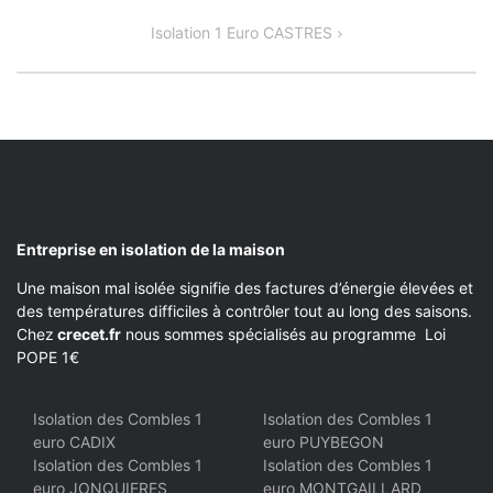
DE
Isolation 1 Euro CASTRES
L’ARTICLE
Entreprise en isolation de la maison
Une maison mal isolée signifie des factures d’énergie élevées et
des températures difficiles à contrôler tout au long des saisons.
Chez
crecet.fr
nous sommes spécialisés au programme Loi
POPE 1€
Isolation des Combles 1
Isolation des Combles 1
euro CADIX
euro PUYBEGON
Isolation des Combles 1
Isolation des Combles 1
euro JONQUIERES
euro MONTGAILLARD