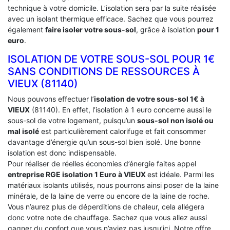
technique à votre domicile. L’isolation sera par la suite réalisée
avec un isolant thermique efficace. Sachez que vous pourrez
également
faire isoler votre sous-sol
, grâce à isolation
pour 1
euro
.
ISOLATION DE VOTRE SOUS-SOL POUR 1€
SANS CONDITIONS DE RESSOURCES À
‎VIEUX (81140)
Nous pouvons effectuer l’
isolation de votre sous-sol 1€ à
VIEUX
(81140). En effet, l’isolation à 1 euro concerne aussi le
sous-sol de votre logement, puisqu’un
sous-sol non isolé ou
mal isolé
est particulièrement calorifuge et fait consommer
davantage d’énergie qu’un sous-sol bien isolé. Une bonne
isolation est donc indispensable.
Pour réaliser de réelles économies d’énergie faites appel
entreprise RGE isolation 1 Euro
à VIEUX
est idéale. Parmi les
matériaux isolants utilisés, nous pourrons ainsi poser de la laine
minérale, de la laine de verre ou encore de la laine de roche.
Vous n’aurez plus de déperditions de chaleur, cela allégera
donc votre note de chauffage. Sachez que vous allez aussi
gagner du confort que vous n’aviez pas jusqu’ici. Notre offre,