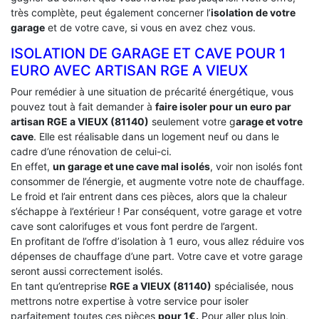
très complète, peut également concerner l’
isolation de votre
garage
et de votre cave, si vous en avez chez vous.
ISOLATION DE GARAGE ET CAVE POUR 1
EURO AVEC ARTISAN RGE A VIEUX
Pour remédier à une situation de précarité énergétique, vous
pouvez tout à fait demander à
faire isoler pour un euro par
artisan RGE a VIEUX (81140)
seulement votre g
arage et votre
cave
. Elle est réalisable dans un logement neuf ou dans le
cadre d’une rénovation de celui-ci.
En effet,
un garage et une cave mal isolés
, voir non isolés font
consommer de l’énergie, et augmente votre note de chauffage.
Le froid et l’air entrent dans ces pièces, alors que la chaleur
s’échappe à l’extérieur ! Par conséquent, votre garage et votre
cave sont calorifuges et vous font perdre de l’argent.
En profitant de l’offre d’isolation à 1 euro, vous allez réduire vos
dépenses de chauffage d’une part. Votre cave et votre garage
seront aussi correctement isolés.
En tant qu’entreprise
RGE a VIEUX (81140)
spécialisée, nous
mettrons notre expertise à votre service pour isoler
parfaitement toutes ces pièces
pour 1€.
Pour aller plus loin,