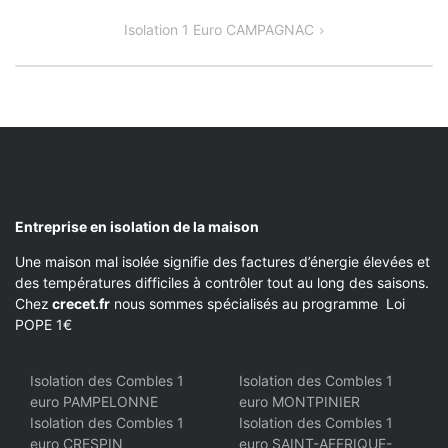
DE
Isolation 1 Euro CAMPAGNAC
L’ARTICLE
Entreprise en isolation de la maison
Une maison mal isolée signifie des factures d’énergie élevées et
des températures difficiles à contrôler tout au long des saisons.
Chez
crecet.fr
nous sommes spécialisés au programme Loi
POPE 1€
Isolation des Combles 1
Isolation des Combles 1
euro PAMPELONNE
euro MONTPINIER
Isolation des Combles 1
Isolation des Combles 1
euro CRESPIN
euro SAINT-AFFRIQUE-