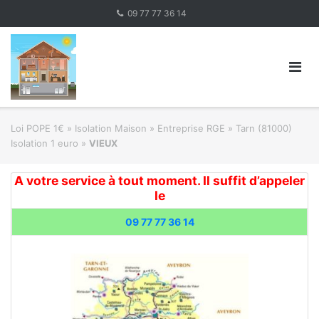
Skip
09 77 77 36 14
to
content
Loi POPE 1€
»
Isolation Maison » Entreprise RGE
»
Tarn (81000)
Isolation 1 euro
»
VIEUX
A votre service à tout moment. Il suffit d’appeler
le
09 77 77 36 14