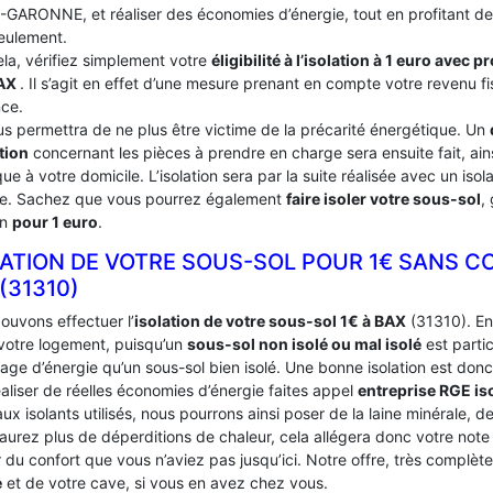
GARONNE, et réaliser des économies d’énergie, tout en profitant de 
eulement.
ela, vérifiez simplement votre
éligibilité à l’isolation à 1 euro avec 
AX
. Il s’agit en effet d’une mesure prenant en compte votre revenu fi
nce.
us permettra de ne plus être victime de la précarité énergétique. Un
tion
concernant les pièces à prendre en charge sera ensuite fait, ains
ue à votre domicile. L’isolation sera par la suite réalisée avec un iso
ce. Sachez que vous pourrez également
faire isoler votre sous-sol
,
on
pour 1 euro
.
LATION DE VOTRE SOUS-SOL POUR 1€ SANS C
 (31310)
ouvons effectuer l’
isolation de votre sous-sol 1€ à BAX
(31310). En 
 votre logement, puisqu’un
sous-sol non isolé ou mal isolé
est parti
age d’énergie qu’un sous-sol bien isolé. Une bonne isolation est donc
aliser de réelles économies d’énergie faites appel
entreprise RGE is
ux isolants utilisés, nous pourrons ainsi poser de la laine minérale, d
’aurez plus de déperditions de chaleur, cela allégera donc votre not
du confort que vous n’aviez pas jusqu’ici. Notre offre, très complèt
e
et de votre cave, si vous en avez chez vous.