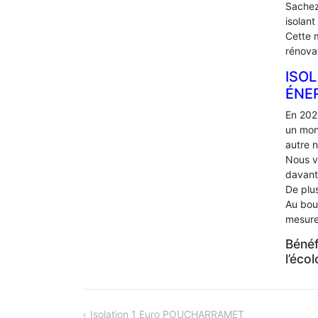
Sachez
isolant
Cette 
rénova
ISOL
ÉNE
En 202
un mon
autre 
Nous v
davant
De plus
Au bou
mesure
Bénéf
l’éco
NAVIGATION
Isolation 1 Euro POUCHARRAMET