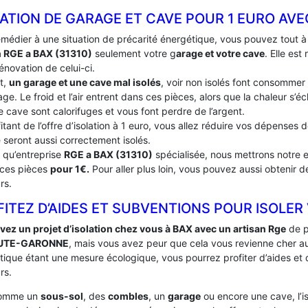
ATION DE GARAGE ET CAVE POUR 1 EURO AVE
emédier à une situation de précarité énergétique, vous pouvez tout 
n RGE a BAX (31310)
seulement votre g
arage et votre cave
. Elle es
énovation de celui-ci.
t,
un garage et une cave mal isolés
, voir non isolés font consommer
ge. Le froid et l’air entrent dans ces pièces, alors que la chaleur s’
e cave sont calorifuges et vous font perdre de l’argent.
itant de l’offre d’isolation à 1 euro, vous allez réduire vos dépenses
 seront aussi correctement isolés.
t qu’entreprise
RGE a BAX (31310)
spécialisée, nous mettrons notre e
 ces pièces
pour 1€.
Pour aller plus loin, vous pouvez aussi obtenir d
rs.
ITEZ D’AIDES ET SUBVENTIONS POUR ISOLER
vez un projet d’isolation chez vous à BAX avec un artisan Rge
de p
UTE-GARONNE
, mais vous avez peur que cela vous revienne cher au
tique étant une mesure écologique, vous pourrez profiter d’aides et
rs.
comme un
sous-sol
, des
combles
, un
garage
ou encore une cave, l’i