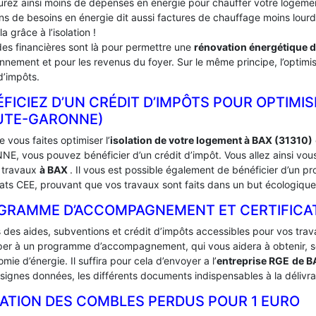
urez ainsi moins de dépenses en énergie pour chauffer votre logement
ins de besoins en énergie dit aussi factures de chauffage moins lou
la grâce à l’isolation !
des financières sont là pour permettre une
rénovation énergétique 
onnement et pour les revenus du foyer. Sur le même principe, l’optimis
d’impôts.
FICIEZ D’UN CRÉDIT D’IMPÔTS POUR OPTIMIS
UTE-GARONNE)
 vous faites optimiser l’
isolation de votre logement à BAX (31310)
E, vous pouvez bénéficier d’un crédit d’impôt. Vous allez ainsi vous
 travaux
à BAX
. Il vous est possible également de bénéficier d’un
cats CEE, prouvant que vos travaux sont faits dans un but écologique
GRAMME D’ACCOMPAGNEMENT ET CERTIFICATS 
s des aides, subventions et crédit d’impôts accessibles pour vos trav
iper à un programme d’accompagnement, qui vous aidera à obtenir, sou
mie d’énergie. Il suffira pour cela d’envoyer a l’
entreprise RGE
de 
signes données, les différents documents indispensables à la délivra
LATION DES COMBLES PERDUS POUR 1 EURO