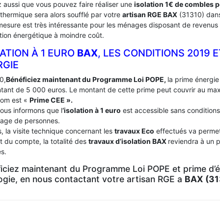
 aussi que vous pouvez faire réaliser une
isolation 1€ de combles 
 thermique sera alors soufflé par votre
artisan RGE BAX
(31310) dan
mesure est très intéressante pour les ménages disposant de revenus 
tion énergétique à moindre coût.
ATION À 1 EURO
BAX
, LES CONDITIONS 2019 
RGIE
0,
Bénéficiez maintenant du Programme Loi POPE,
la prime énergie 
tant de 5 000 euros. Le montant de cette prime peut couvrir au m
nom est «
Prime CEE ».
ous informons que l
‘isolation à 1 euro
est accessible sans conditions
age de personnes.
, la visite technique concernant les
travaux Eco
effectués va permett
t du compte, la totalité des
travaux d’isolation
BAX
reviendra à un p
s.
iciez maintenant du Programme Loi POPE et prime d’én
logie, en nous contactant votre artisan RGE a
BAX (31