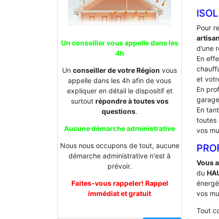
ISOL
Pour r
artisa
Un conseiller vous appelle dans les
d’une r
4h
En effe
chauffa
Un
conseiller de votre Région
vous
et votr
appelle dans les 4h afin de vous
En prof
expliquer en détail le dispositif et
garage
surtout
répondre à toutes vos
En tan
questions
.
toutes
Aucune démarche administrative
vos mu
Nous nous occupons de tout, aucune
PROF
démarche administrative n'est à
Vous a
prévoir.
du
HA
Faites-vous rappeler! Rappel
énergé
immédiat et gratuit
vos mu
Tout 