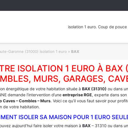
isolation 1 euro. Coup de pouce 
ute-Garonne (31000) Isolation 1 euro
»
BAX
TRE ISOLATION 1 EURO À BAX 
MBLES, MURS, GARAGES, CAV
tion énergétique de votre habitation située à
BAX (31310)
ou dans un
E demande l’intervention d’une
entreprise RGE
, experte dans son 
ro Caves – Combles – Murs
. Voici ce qu’il vous faut savoir pour pro
on de votre habitation.
MENT ISOLER SA MAISON POUR 1 EURO SEUL
uvez aujourd’hui faire isoler votre maison à
BAX
– 31310 ou dans une