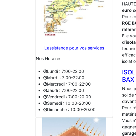
HAUTE-
euro
s
Pour c
RGE B
référe
Elle vo
d’isola
L’assistance pour vos services
techniq
effica
Nos Horaires
isolati
Lundi : 7:00-22:00
ISO
Mardi : 7:00-22:00
‎BAX
Mercredi : 7:00-22:00
Nous p
Jeudi : 7:00-22:00
sol de
Vendredi : 7:00-20:00
davant
Samedi : 10:00-20:00
Pour ré
Dimanche : 10:00-20:00
matéria
Vous n
gagner 
garag