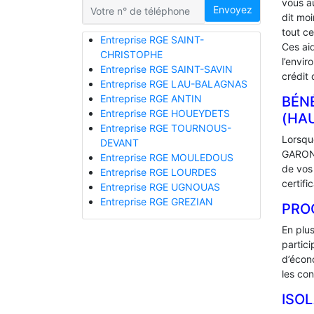
vous a
Envoyez
dit mo
tout ce
Entreprise RGE SAINT-
Ces ai
CHRISTOPHE
l’envir
Entreprise RGE SAINT-SAVIN
crédit 
Entreprise RGE LAU-BALAGNAS
Entreprise RGE ANTIN
BÉNÉ
Entreprise RGE HOUEYDETS
(HA
Entreprise RGE TOURNOUS-
Lorsque
DEVANT
GARONN
Entreprise RGE MOULEDOUS
de vos
Entreprise RGE LOURDES
certifi
Entreprise RGE UGNOUAS
Entreprise RGE GREZIAN
PRO
En plu
partic
d’écono
les con
ISO