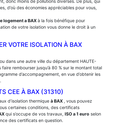
, donc moins de pollutions diverses. De plus, qui
rdes, d’où des économies appréciables pour vous,
de logement a
BAX
à la fois bénéfique pour
ation de votre isolation vous donne le droit à un
ER VOTRE ISOLATION À ‎BAX
ou dans une autre ville du département HAUTE-
 faire rembourser jusqu’à 80 % sur le montant total
 programme d’accompagnement, en vue d’obtenir les
.
CEE À ‎BAX (31310)
aux d’isolation thermique
à BAX
, vous pouvez
s certaines conditions, des certificats
BAX
qui s’occupe de vos travaux,
ISO a 1 euro
selon
nce des certificats en question.