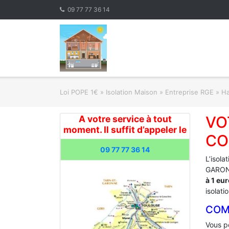
Skip
09 77 77 36 14
to
content
Loi POPE 1€
»
Isolation Maison » Entreprise RGE
»
Ha
VO
A votre service à tout
moment. Il suffit d’appeler le
CO
09 77 77 36 14
L’isola
GARONN
à 1 eu
isolati
COM
Vous po