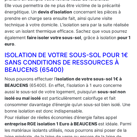
Elle vous permettra de ne plus être victime de la précarité
énergétique. Un
devis d’isolation
concernant les pièces à
prendre en charge sera ensuite fait, ainsi qu’une visite
technique à votre domicile. L’isolation sera par la suite réalisée
avec un isolant thermique efficace. Sachez que vous pourrez
également
faire isoler votre sous-sol
, grâce à isolation
pour 1
euro
.
ISOLATION DE VOTRE SOUS-SOL POUR 1€
SANS CONDITIONS DE RESSOURCES À
‎BEAUCENS (65400)
Nous pouvons effectuer l’
isolation de votre sous-sol 1€ à
BEAUCENS
(65400). En effet, l’isolation à 1 euro concerne
aussi le sous-sol de votre logement, puisqu’un
sous-sol non
isolé ou mal isolé
est particulièrement calorifuge et fait
consommer davantage d’énergie qu’un sous-sol bien isolé. Une
bonne isolation est donc indispensable.
Pour réaliser de réelles économies d’énergie faites appel
entreprise RGE isolation 1 Euro
à BEAUCENS
est idéale. Parmi
les matériaux isolants utilisés, nous pourrons ainsi poser de la
laine minérale, de la laine de verre ou encore de la laine de