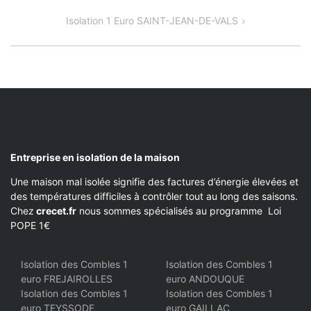
DE
Isolation 1 Euro SAINT-JEAN-DE-VALS
L’ARTICLE
Entreprise en isolation de la maison
Une maison mal isolée signifie des factures d’énergie élevées et
des températures difficiles à contrôler tout au long des saisons.
Chez
crecet.fr
nous sommes spécialisés au programme Loi
POPE 1€
Isolation des Combles 1
Isolation des Combles 1
euro FREJAIROLLES
euro ANDOUQUE
Isolation des Combles 1
Isolation des Combles 1
euro TEYSSODE
euro GAILLAC