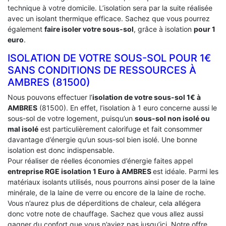
technique à votre domicile. L’isolation sera par la suite réalisée
avec un isolant thermique efficace. Sachez que vous pourrez
également
faire isoler votre sous-sol
, grâce à isolation
pour 1
euro
.
ISOLATION DE VOTRE SOUS-SOL POUR 1€
SANS CONDITIONS DE RESSOURCES À
‎AMBRES (81500)
Nous pouvons effectuer l’
isolation de votre sous-sol 1€ à
AMBRES
(81500). En effet, l’isolation à 1 euro concerne aussi le
sous-sol de votre logement, puisqu’un
sous-sol non isolé ou
mal isolé
est particulièrement calorifuge et fait consommer
davantage d’énergie qu’un sous-sol bien isolé. Une bonne
isolation est donc indispensable.
Pour réaliser de réelles économies d’énergie faites appel
entreprise RGE isolation 1 Euro
à AMBRES
est idéale. Parmi les
matériaux isolants utilisés, nous pourrons ainsi poser de la laine
minérale, de la laine de verre ou encore de la laine de roche.
Vous n’aurez plus de déperditions de chaleur, cela allégera
donc votre note de chauffage. Sachez que vous allez aussi
gagner du confort que vous n’aviez pas jusqu’ici. Notre offre,