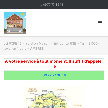
Skip
09 77 77 36 14
to
content
Loi POPE 1€
»
Isolation Maison » Entreprise RGE
»
Tarn (81000)
Isolation 1 euro
»
AMBRES
A votre service à tout moment. Il suffit d’appeler
le
09 77 77 36 14