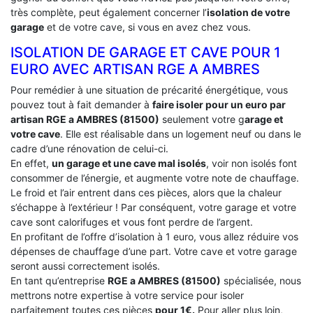
très complète, peut également concerner l’
isolation de votre
garage
et de votre cave, si vous en avez chez vous.
ISOLATION DE GARAGE ET CAVE POUR 1
EURO AVEC ARTISAN RGE A AMBRES
Pour remédier à une situation de précarité énergétique, vous
pouvez tout à fait demander à
faire isoler pour un euro par
artisan RGE a AMBRES (81500)
seulement votre g
arage et
votre cave
. Elle est réalisable dans un logement neuf ou dans le
cadre d’une rénovation de celui-ci.
En effet,
un garage et une cave mal isolés
, voir non isolés font
consommer de l’énergie, et augmente votre note de chauffage.
Le froid et l’air entrent dans ces pièces, alors que la chaleur
s’échappe à l’extérieur ! Par conséquent, votre garage et votre
cave sont calorifuges et vous font perdre de l’argent.
En profitant de l’offre d’isolation à 1 euro, vous allez réduire vos
dépenses de chauffage d’une part. Votre cave et votre garage
seront aussi correctement isolés.
En tant qu’entreprise
RGE a AMBRES (81500)
spécialisée, nous
mettrons notre expertise à votre service pour isoler
parfaitement toutes ces pièces
pour 1€.
Pour aller plus loin,