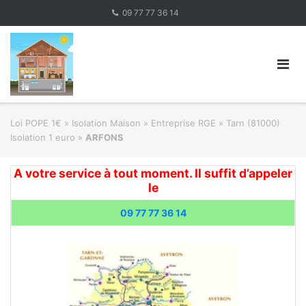
Skip
09 77 77 36 14
to
content
Loi POPE 1€
»
Isolation Maison » Entreprise RGE
»
Tarn (81000)
Isolation 1 euro
»
ARFONS
A votre service à tout moment. Il suffit d’appeler
le
09 77 77 36 14