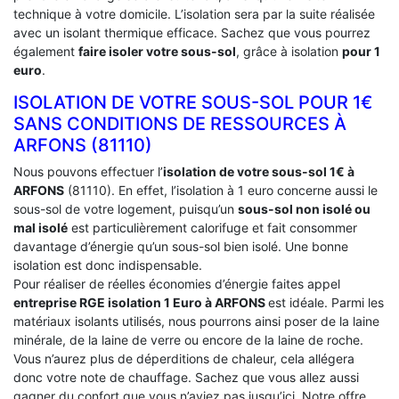
technique à votre domicile. L’isolation sera par la suite réalisée
avec un isolant thermique efficace. Sachez que vous pourrez
également
faire isoler votre sous-sol
, grâce à isolation
pour 1
euro
.
ISOLATION DE VOTRE SOUS-SOL POUR 1€
SANS CONDITIONS DE RESSOURCES À
‎ARFONS (81110)
Nous pouvons effectuer l’
isolation de votre sous-sol 1€ à
ARFONS
(81110). En effet, l’isolation à 1 euro concerne aussi le
sous-sol de votre logement, puisqu’un
sous-sol non isolé ou
mal isolé
est particulièrement calorifuge et fait consommer
davantage d’énergie qu’un sous-sol bien isolé. Une bonne
isolation est donc indispensable.
Pour réaliser de réelles économies d’énergie faites appel
entreprise RGE isolation 1 Euro
à ARFONS
est idéale. Parmi les
matériaux isolants utilisés, nous pourrons ainsi poser de la laine
minérale, de la laine de verre ou encore de la laine de roche.
Vous n’aurez plus de déperditions de chaleur, cela allégera
donc votre note de chauffage. Sachez que vous allez aussi
gagner du confort que vous n’aviez pas jusqu’ici. Notre offre,