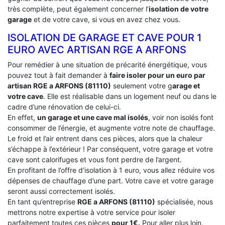
très complète, peut également concerner l’
isolation de votre
garage
et de votre cave, si vous en avez chez vous.
ISOLATION DE GARAGE ET CAVE POUR 1
EURO AVEC ARTISAN RGE A ARFONS
Pour remédier à une situation de précarité énergétique, vous
pouvez tout à fait demander à
faire isoler pour un euro par
artisan RGE a ARFONS (81110)
seulement votre g
arage et
votre cave
. Elle est réalisable dans un logement neuf ou dans le
cadre d’une rénovation de celui-ci.
En effet,
un garage et une cave mal isolés
, voir non isolés font
consommer de l’énergie, et augmente votre note de chauffage.
Le froid et l’air entrent dans ces pièces, alors que la chaleur
s’échappe à l’extérieur ! Par conséquent, votre garage et votre
cave sont calorifuges et vous font perdre de l’argent.
En profitant de l’offre d’isolation à 1 euro, vous allez réduire vos
dépenses de chauffage d’une part. Votre cave et votre garage
seront aussi correctement isolés.
En tant qu’entreprise
RGE a ARFONS (81110)
spécialisée, nous
mettrons notre expertise à votre service pour isoler
parfaitement toutes ces pièces
pour 1€.
Pour aller plus loin,