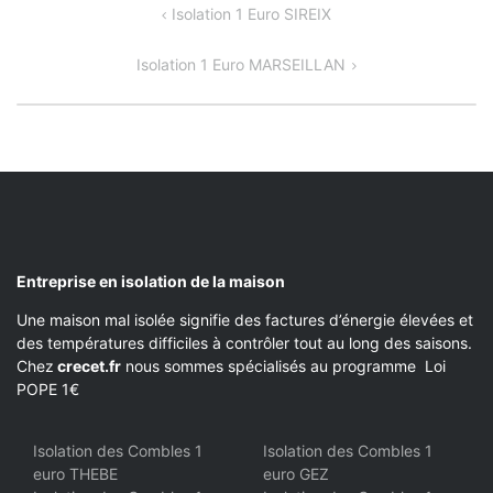
NAVIGATION
Isolation 1 Euro SIREIX
DE
Isolation 1 Euro MARSEILLAN
L’ARTICLE
Entreprise en isolation de la maison
Une maison mal isolée signifie des factures d’énergie élevées et
des températures difficiles à contrôler tout au long des saisons.
Chez
crecet.fr
nous sommes spécialisés au programme Loi
POPE 1€
Isolation des Combles 1
Isolation des Combles 1
euro THEBE
euro GEZ