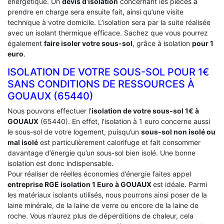
énergétique. Un
devis d’isolation
concernant les pièces à
prendre en charge sera ensuite fait, ainsi qu’une visite
technique à votre domicile. L’isolation sera par la suite réalisée
avec un isolant thermique efficace. Sachez que vous pourrez
également
faire isoler votre sous-sol
, grâce à isolation
pour 1
euro
.
ISOLATION DE VOTRE SOUS-SOL POUR 1€
SANS CONDITIONS DE RESSOURCES À
‎GOUAUX (65440)
Nous pouvons effectuer l’
isolation de votre sous-sol 1€ à
GOUAUX
(65440). En effet, l’isolation à 1 euro concerne aussi
le sous-sol de votre logement, puisqu’un
sous-sol non isolé ou
mal isolé
est particulièrement calorifuge et fait consommer
davantage d’énergie qu’un sous-sol bien isolé. Une bonne
isolation est donc indispensable.
Pour réaliser de réelles économies d’énergie faites appel
entreprise RGE isolation 1 Euro
à GOUAUX
est idéale. Parmi
les matériaux isolants utilisés, nous pourrons ainsi poser de la
laine minérale, de la laine de verre ou encore de la laine de
roche. Vous n’aurez plus de déperditions de chaleur, cela