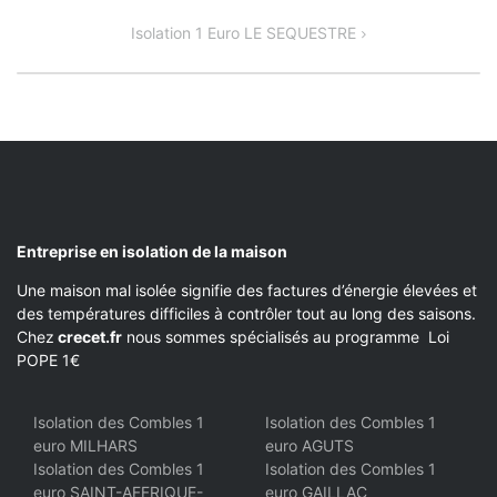
DE
Isolation 1 Euro LE SEQUESTRE
L’ARTICLE
Entreprise en isolation de la maison
Une maison mal isolée signifie des factures d’énergie élevées et
des températures difficiles à contrôler tout au long des saisons.
Chez
crecet.fr
nous sommes spécialisés au programme Loi
POPE 1€
Isolation des Combles 1
Isolation des Combles 1
euro MILHARS
euro AGUTS
Isolation des Combles 1
Isolation des Combles 1
euro SAINT-AFFRIQUE-
euro GAILLAC