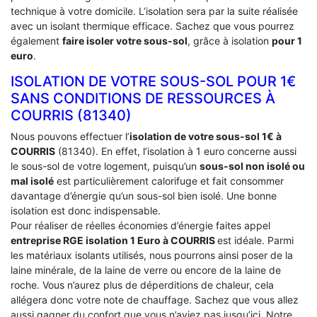
technique à votre domicile. L’isolation sera par la suite réalisée
avec un isolant thermique efficace. Sachez que vous pourrez
également
faire isoler votre sous-sol
, grâce à isolation
pour 1
euro
.
ISOLATION DE VOTRE SOUS-SOL POUR 1€
SANS CONDITIONS DE RESSOURCES À
‎COURRIS (81340)
Nous pouvons effectuer l’
isolation de votre sous-sol 1€ à
COURRIS
(81340). En effet, l’isolation à 1 euro concerne aussi
le sous-sol de votre logement, puisqu’un
sous-sol non isolé ou
mal isolé
est particulièrement calorifuge et fait consommer
davantage d’énergie qu’un sous-sol bien isolé. Une bonne
isolation est donc indispensable.
Pour réaliser de réelles économies d’énergie faites appel
entreprise RGE isolation 1 Euro
à COURRIS
est idéale. Parmi
les matériaux isolants utilisés, nous pourrons ainsi poser de la
laine minérale, de la laine de verre ou encore de la laine de
roche. Vous n’aurez plus de déperditions de chaleur, cela
allégera donc votre note de chauffage. Sachez que vous allez
aussi gagner du confort que vous n’aviez pas jusqu’ici. Notre