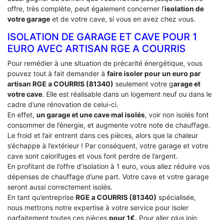
offre, très complète, peut également concerner l’
isolation de
votre garage
et de votre cave, si vous en avez chez vous.
ISOLATION DE GARAGE ET CAVE POUR 1
EURO AVEC ARTISAN RGE A COURRIS
Pour remédier à une situation de précarité énergétique, vous
pouvez tout à fait demander à
faire isoler pour un euro par
artisan RGE a COURRIS (81340)
seulement votre g
arage et
votre cave
. Elle est réalisable dans un logement neuf ou dans le
cadre d’une rénovation de celui-ci.
En effet,
un garage et une cave mal isolés
, voir non isolés font
consommer de l’énergie, et augmente votre note de chauffage.
Le froid et l’air entrent dans ces pièces, alors que la chaleur
s’échappe à l’extérieur ! Par conséquent, votre garage et votre
cave sont calorifuges et vous font perdre de l’argent.
En profitant de l’offre d’isolation à 1 euro, vous allez réduire vos
dépenses de chauffage d’une part. Votre cave et votre garage
seront aussi correctement isolés.
En tant qu’entreprise
RGE a COURRIS (81340)
spécialisée,
nous mettrons notre expertise à votre service pour isoler
parfaitement toutes ces pièces
pour 1€.
Pour aller plus loin,