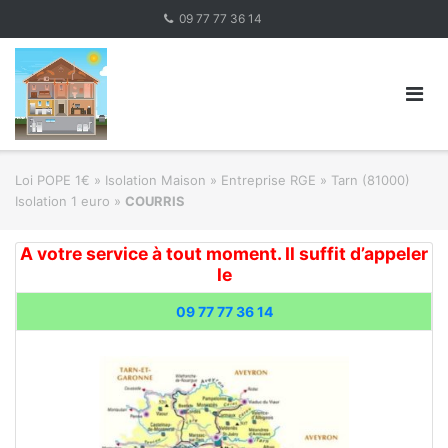
Skip
09 77 77 36 14
to
content
Loi POPE 1€
»
Isolation Maison » Entreprise RGE
»
Tarn (81000)
Isolation 1 euro
»
COURRIS
A votre service à tout moment. Il suffit d’appeler
le
09 77 77 36 14