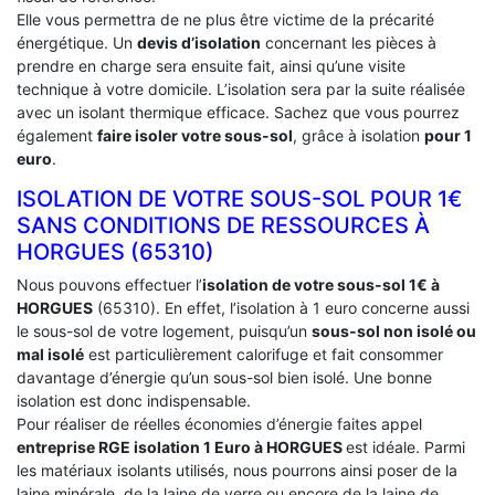
Elle vous permettra de ne plus être victime de la précarité
énergétique. Un
devis d’isolation
concernant les pièces à
prendre en charge sera ensuite fait, ainsi qu’une visite
technique à votre domicile. L’isolation sera par la suite réalisée
avec un isolant thermique efficace. Sachez que vous pourrez
également
faire isoler votre sous-sol
, grâce à isolation
pour 1
euro
.
ISOLATION DE VOTRE SOUS-SOL POUR 1€
SANS CONDITIONS DE RESSOURCES À
‎HORGUES (65310)
Nous pouvons effectuer l’
isolation de votre sous-sol 1€ à
HORGUES
(65310). En effet, l’isolation à 1 euro concerne aussi
le sous-sol de votre logement, puisqu’un
sous-sol non isolé ou
mal isolé
est particulièrement calorifuge et fait consommer
davantage d’énergie qu’un sous-sol bien isolé. Une bonne
isolation est donc indispensable.
Pour réaliser de réelles économies d’énergie faites appel
entreprise RGE isolation 1 Euro
à HORGUES
est idéale. Parmi
les matériaux isolants utilisés, nous pourrons ainsi poser de la
laine minérale, de la laine de verre ou encore de la laine de