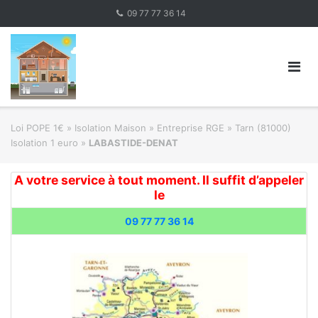
Skip
09 77 77 36 14
to
content
Loi POPE 1€
»
Isolation Maison » Entreprise RGE
»
Tarn (81000)
Isolation 1 euro
»
LABASTIDE-DENAT
A votre service à tout moment. Il suffit d’appeler
le
09 77 77 36 14