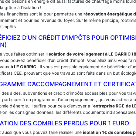
ins de besoins en énergie dit aussi factures de chauffage moins lou
la grâce à l’isolation !
des financières sont là pour permettre une
rénovation énergétique 
onnement et pour les revenus du foyer. Sur le même principe, l’optimis
d’impôts.
FICIEZ D’UN CRÉDIT D’IMPÔTS POUR OPTIMISE
N)
 vous faites optimiser l’
isolation de votre logement à LE GARRIC (
ous pouvez bénéficier d’un crédit d’impôt. Vous allez ainsi vous fai
avaux
à LE GARRIC
. Il vous est possible également de bénéficier 
tificats CEE, prouvant que vos travaux sont faits dans un but écologi
GRAMME D’ACCOMPAGNEMENT ET CERTIFICATS 
s des aides, subventions et crédit d’impôts accessibles pour vos trav
 participer à un programme d’accompagnement, qui vous aidera à obte
mie d’énergie. Il suffira pour cela d’envoyer a l’
entreprise RGE
de L
lon les consignes données, les différents documents indispensables à
LATION DES COMBLES PERDUS POUR 1 EURO
 aussi que vous pouvez faire réaliser une
isolation 1€ de combles 