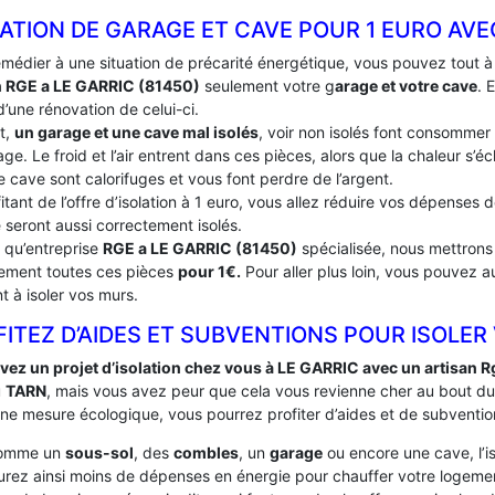
ATION DE GARAGE ET CAVE POUR 1 EURO AVE
emédier à une situation de précarité énergétique, vous pouvez tout 
n RGE a LE GARRIC (81450)
seulement votre g
arage et votre cave
. 
’une rénovation de celui-ci.
t,
un garage et une cave mal isolés
, voir non isolés font consommer
ge. Le froid et l’air entrent dans ces pièces, alors que la chaleur s’
e cave sont calorifuges et vous font perdre de l’argent.
itant de l’offre d’isolation à 1 euro, vous allez réduire vos dépenses
 seront aussi correctement isolés.
t qu’entreprise
RGE a LE GARRIC (81450)
spécialisée, nous mettrons 
tement toutes ces pièces
pour 1€.
Pour aller plus loin, vous pouvez a
t à isoler vos murs.
ITEZ D’AIDES ET SUBVENTIONS POUR ISOLER
vez un projet d’isolation chez vous à LE GARRIC avec un artisan R
u
TARN
, mais vous avez peur que cela vous revienne cher au bout du
une mesure écologique, vous pourrez profiter d’aides et de subventio
comme un
sous-sol
, des
combles
, un
garage
ou encore une cave, l’i
urez ainsi moins de dépenses en énergie pour chauffer votre logement