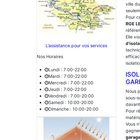
ville d
seulem
Pour c
RGE L
référe
Elle vo
d’isola
L’assistance pour vos services
techniq
effica
Nos Horaires
isolati
Lundi : 7:00-22:00
ISOL
Mardi : 7:00-22:00
GARR
Mercredi : 7:00-22:00
Jeudi : 7:00-22:00
Nous p
Vendredi : 7:00-20:00
sous-s
Samedi : 10:00-20:00
davant
Dimanche : 10:00-20:00
Pour ré
matéria
Vous n
gagner 
garag