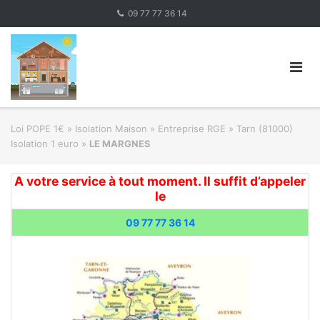
Skip
09 77 77 36 14
to
content
Loi POPE 1€
»
Isolation Maison » Entreprise RGE
»
Tarn (81000)
Isolation 1 euro
»
LE MARGNES
A votre service à tout moment. Il suffit d’appeler
le
09 77 77 36 14