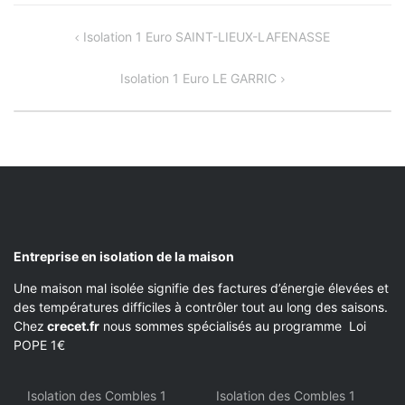
NAVIGATION
Isolation 1 Euro SAINT-LIEUX-LAFENASSE
DE
Isolation 1 Euro LE GARRIC
L’ARTICLE
Entreprise en isolation de la maison
Une maison mal isolée signifie des factures d’énergie élevées et
des températures difficiles à contrôler tout au long des saisons.
Chez
crecet.fr
nous sommes spécialisés au programme Loi
POPE 1€
Isolation des Combles 1
Isolation des Combles 1